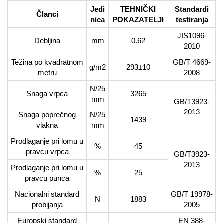
Jedi
TEHNIČKI
Standardi
Članci
nica
POKAZATELJI
testiranja
JIS1096-
Debljina
mm
0.62
2010
Težina po kvadratnom
GB/T 4669-
g/m2
293±10
metru
2008
N/25
Snaga vrpca
3265
mm
GB/T3923-
2013
Snaga poprečnog
N/25
1439
vlakna
mm
Prodlaganje pri lomu u
%
45
pravcu vrpca
GB/T3923-
2013
Prodlaganje pri lomu u
%
25
pravcu punca
Nacionalni standard
GB/T 19978-
N
1883
probijanja
2005
Europski standard
EN 388-