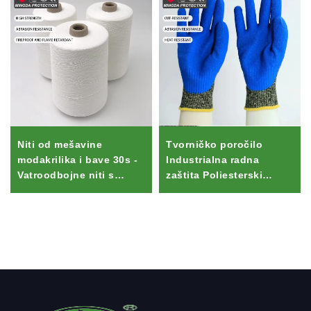
Niti od mešavine
Tvorničko poročilo
modakrilika i bave 30s -
Industrialna radna
Vatroodbojne niti s
zaštita Poliesterski
jezgreom za šivanje
Stakelastični Čelikovni
vatrogasnih odijeca/PPE
Drat Aramid Latex
Rukavi 55g s funkcijo
proti oštricam