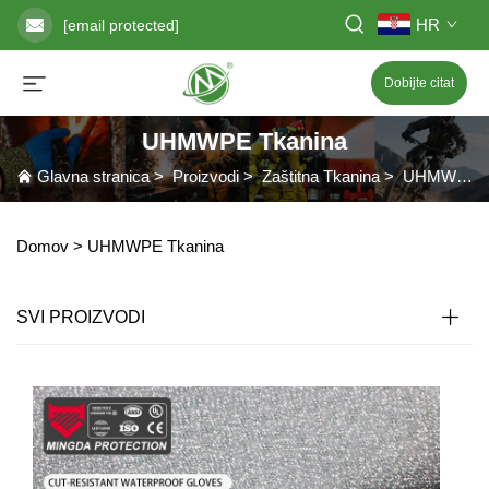
HR
[email protected]
Dobijte citat
UHMWPE Tkanina
Glavna stranica
>
Proizvodi
>
Zaštitna Tkanina
>
UHMWPE Tkanina
Domov >
UHMWPE Tkanina
SVI PROIZVODI