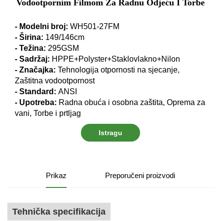
Vodootpornim Filmom Za Radnu Odjeću I Torbe
- Modelni broj:
WH501-27FM
- Širina:
149/146cm
- Težina:
295GSM
- Sadržaj:
HPPE+Polyster+Staklovlakno+Nilon
- Značajka:
Tehnologija otpornosti na sjecanje,
Zaštitna vodootpornost
- Standard:
ANSI
- Upotreba:
Radna obuća i osobna zaštita, Oprema za
vani, Torbe i prtljag
Istragu
Prikaz
Preporučeni proizvodi
Tehnička specifikacija