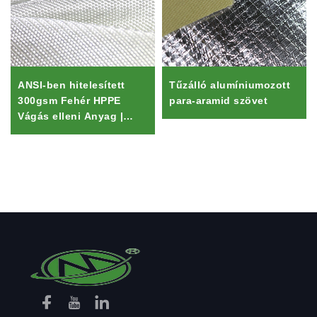
ANSI-ben hitelesített
Tűzálló alumíniumozott
300gsm Fehér HPPE
para-aramid szövet
Vágás elleni Anyag |
Vízszorító Összefűtött
Anyag Sportos Táska és
Biztonsági Eszközökhez