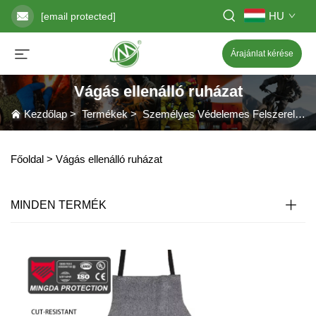
HU
[email protected]
Árajánlat kérése
Vágás ellenálló ruházat
Kezdőlap
>
Termékek
>
Személyes Védelemes Felszerelés
Főoldal >
Vágás ellenálló ruházat
MINDEN TERMÉK