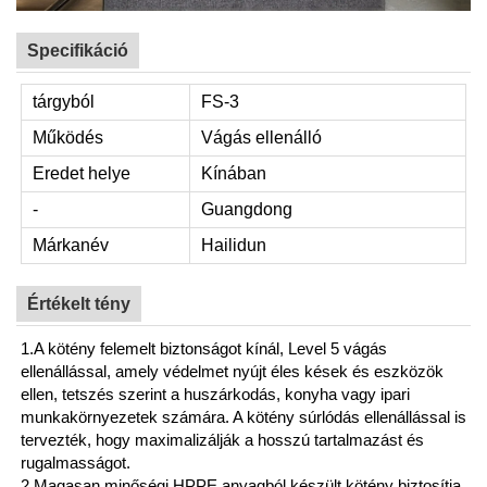
Specifikáció
tárgyból
FS-3
Működés
Vágás ellenálló
Eredet helye
Kínában
-
Guangdong
Márkanév
Hailidun
Értékelt tény
1.A kötény felemelt biztonságot kínál, Level 5 vágás
ellenállással, amely védelmet nyújt éles kések és eszközök
ellen, tetszés szerint a huszárkodás, konyha vagy ipari
munkakörnyezetek számára. A kötény súrlódás ellenállással is
tervezték, hogy maximalizálják a hosszú tartalmazást és
rugalmasságot.
2.Magasan minőségi HPPE anyagból készült kötény biztosítja