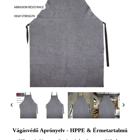
Vágásvédő Aprónyelv - HPPE & Érmetartalmú