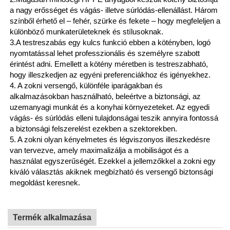
a nagy erősséget és vágás- illetve súrlódás-ellenállást. Három
színből érhető el – fehér, szürke és fekete – hogy megfeleljen a
különböző munkaterületeknek és stílusoknak.
3.A testreszabás egy kulcs funkció ebben a kötényben, logó
nyomtatással lehet professzionális és személyre szabott
érintést adni. Emellett a kötény méretben is testreszabható,
hogy illeszkedjen az egyéni preferenciákhoz és igényekhez.
4. A zokni versengő, különféle iparágakban és
alkalmazásokban használható, beleértve a biztonsági, az
uzemanyagi munkát és a konyhai környezeteket. Az egyedi
vágás- és súrlódás elleni tulajdonságai teszik annyira fontossá
a biztonsági felszerelést ezekben a szektorekben.
5. A zokni olyan kényelmetes és légviszonyos illeszkedésre
van tervezve, amely maximalizálja a mobiliságot és a
használat egyszerűségét. Ezekkel a jellemzőkkel a zokni egy
kiváló választás akiknek megbízható és versengő biztonsági
megoldást keresnek.
Termék alkalmazása