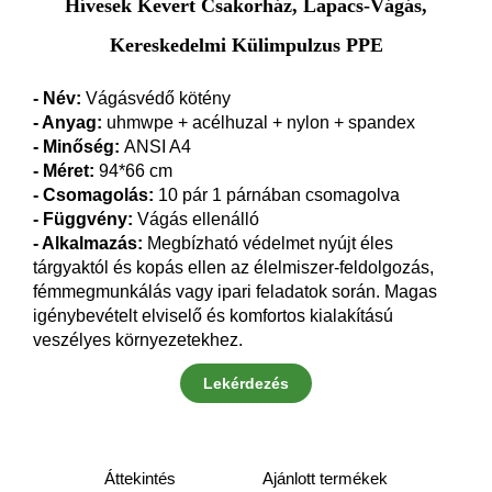
Hívesek Kevert Csakorház, Lapacs-Vágás,
Kereskedelmi Külimpulzus PPE
- Név:
Vágásvédő kötény
- Anyag:
uhmwpe + acélhuzal + nylon + spandex
- Minőség:
ANSI A4
- Méret:
94*66 cm
- Csomagolás:
10 pár 1 párnában csomagolva
- Függvény:
Vágás ellenálló
- Alkalmazás:
Megbízható védelmet nyújt éles
tárgyaktól és kopás ellen az élelmiszer-feldolgozás,
fémmegmunkálás vagy ipari feladatok során. Magas
igénybevételt elviselő és komfortos kialakítású
veszélyes környezetekhez.
Lekérdezés
Áttekintés
Ajánlott termékek