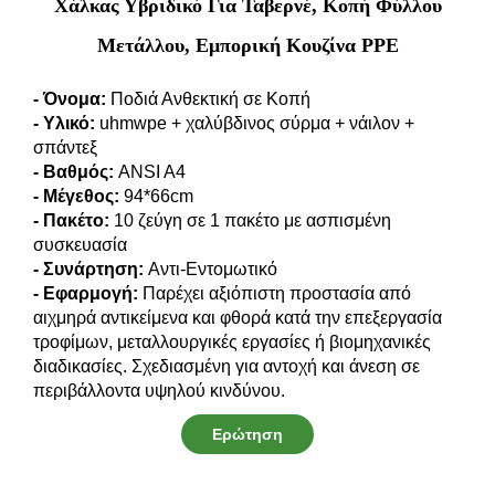
Χάλκας Υβριδικό Για Ταβερνέ, Κοπή Φύλλου
Μετάλλου, Εμπορική Κουζίνα PPE
- Όνομα:
Ποδιά Ανθεκτική σε Κοπή
- Υλικό:
uhmwpe + χαλύβδινος σύρμα + νάιλον +
σπάντεξ
- Βαθμός:
ANSI A4
- Μέγεθος:
94*66cm
- Πακέτο:
10 ζεύγη σε 1 πακέτο με ασπισμένη
συσκευασία
- Συνάρτηση:
Αντι-Εντομωτικό
- Εφαρμογή:
Παρέχει αξιόπιστη προστασία από
αιχμηρά αντικείμενα και φθορά κατά την επεξεργασία
τροφίμων, μεταλλουργικές εργασίες ή βιομηχανικές
διαδικασίες. Σχεδιασμένη για αντοχή και άνεση σε
περιβάλλοντα υψηλού κινδύνου.
Ερώτηση