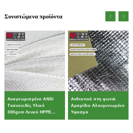
Συνιστώμενα προϊόντα
Αναγνωρισμένο ANSI
Ανθεκτικό στη φωτιά
Τκανοειδές Υλικό
Αραμίδιο Αλουμινιωμένο
300gsm Λευκό HPPE
Υφασμα
Αντιδιάτμηση |
Υδροφοβικό Τκανοειδές
για Αθλητικά Σακκιά και