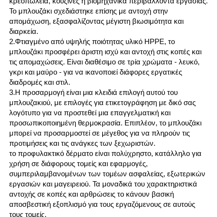
κρεοπωλεία, κουζίνες ή βιομηχανικά περιβάλλοντα εργασίας.
Το μπλουζάκι σχεδιάστηκε επίσης με αντοχή στην
απομάχωση, εξασφαλίζοντας μέγιστη βιωσιμότητα και
διαρκεία.
2.Φτιαγμένο από υψηλής ποιότητας υλικό HPPE, το
μπλουζάκι προσφέρει άριστη ισχύ και αντοχή στις κοπές και
τις απομαχώσεις. Είναι διαθέσιμο σε τρία χρώματα - λευκό,
γκρι και μαύρο - για να ικανοποιεί διάφορες εργατικές
διαδρομές και στιλ.
3.Η προσαρμογή είναι μια κλειδιά επιλογή αυτού του
μπλουζακιού, με επιλογές για ετικετογράφηση με δικό σας
λογότυπο για να προστεθεί μια επαγγελματική και
προσωπικοποιημένη θερμοκρασία. Επιπλέον, το μπλουζάκι
μπορεί να προσαρμοστεί σε μέγεθος για να πληρούν τις
προτιμήσεις και τις ανάγκες των ξεχωριστών.
το προφυλακτικό δέρματο είναι πολύχρηστο, κατάλληλο για
χρήση σε διάφορους τομείς και εφαρμογές,
συμπεριλαμβανομένων των τομέων ασφαλείας, εξωτερικών
εργασιών και μαγειρειού. Τα μοναδικά του χαρακτηριστικά
αντοχής σε κοπές και αρθρώσεις το κάνουν βασική
αποσβεστική εξοπλισμό για τους εργαζόμενους σε αυτούς
τους τομείς.