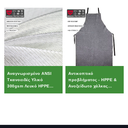
Αναγνωρισμένο ANSI
Αντικοπτικό
Τκανοειδές Υλικό
προβλήματος - HPPE &
300gsm Λευκό HPPE
Ανοξείδωτο χάλκας
Αντιδιάτμηση |
υβριδικό για ταβερνέ,
Υδροφοβικό Τκανοειδές
κοπή φύλλου μετάλλου,
για Αθλητικά Σακκιά και
εμπορική κουζίνα PPE
Εξοπλισμό Ασφαλείας