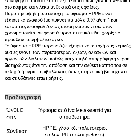
επιλογή για προστατευτικό εξοπλισμό όπως γάντια ανθεκτικά
στο κόψιμο και γιλέκα ανθεκτικά στις σφαίρες.
Παρά την υψηλή του αντοχή, το ύφασμα HPPE είναι
εξαιρετικά ελαφρύ (με πυκνότητα μόλις 0,97 g/cm³) και
εύκαμπτο, εξασφαλίζοντας άνεση και ευκινησία όταν
χρησιμοποιείται σε φορετά προστατευτικά είδη, χωρίς να
προσθέτει υπερβολικό όγκο.
Το ύφασμα HPPE παρουσιάζει εξαιρετική αντοχή στις χημικές
ουσίες έναντι των περισσότερων οξέων, αλκαλίων και
οργανικών διαλυτών, καθώς και χαμηλή απορρόφηση νερού,
διατηρώντας έτσι την απόδοση και την ανθεκτικότητά του σε
σκληρά ή υγρά περιβάλλοντα, όπως στη χημική βιομηχανία
και σε υδάτινες επιχειρήσεις.
Προδιαγραφή
Όνομα
Ύφασμα από ίνα Meta-aramid για
στιλ
αποσβεστήρα
HPPE, γλασικό, πολυεστέριο,
Σύνθεση
νάιλον, PU (πολυυρεθάνιο)