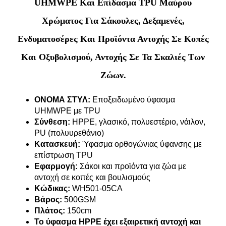
UHMWPE Και Επίδασμα TPU Μαύρου
Χρώματος Για Σάκουλες, Δεξαμενές,
Ενδυματοσέρες Και Προϊόντα Αντοχής Σε Κοπές
Και Οξυβολισμού, Αντοχής Σε Τα Σκαλιές Των
Ζώων.
ΟΝΟΜΑ ΣΤΥΛ:
Εποξειδωμένο ύφασμα
UHMWPE με TPU
Σύνθεση:
HPPE, γλασικό, πολυεστέριο, νάιλον,
PU (πολυυρεθάνιο)
Κατασκευή:
Ύφασμα ορθογώνιας ύφανσης με
επίστρωση TPU
Εφαρμογή:
Σάκοι και προϊόντα για ζώα με
αντοχή σε κοπές και βουλισμούς
Κώδικας:
WH501-05CA
Βάρος:
500GSM
Πλάτος:
150cm
Το ύφασμα HPPE έχει εξαιρετική αντοχή και