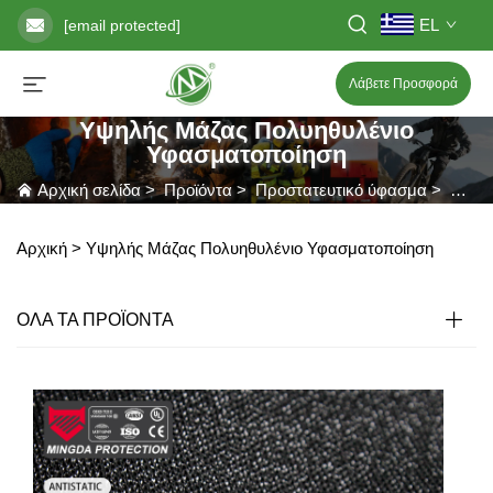
EL
[email protected]
Λάβετε Προσφορά
Υψηλής Μάζας Πολυηθυλένιο
Υφασματοποίηση
Αρχική σελίδα
>
Προϊόντα
>
Προστατευτικό ύφασμα
>
Υψηλ
Αρχική >
Υψηλής Μάζας Πολυηθυλένιο Υφασματοποίηση
ΟΛΑ ΤΑ ΠΡΟΪΟΝΤΑ