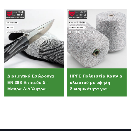
Διατμητικά Εσώρουχα
HPPE Πολυεστέρ Καπνιά
EN 388 Επίπεδο 5 -
κλωστού με υψηλή
Μαύρα Διάβλητρα
δυναμικότητα για
Εργασιακά Εσώρουχα με
κλωστοσυρματοπλοκή,
Επίκαλυψη Nitrile,
ράφη &
Υψηλής
χειροκλωστοσυρματοπλοκή
Αλληλεπίδρασης και
Χρωματισμένος Κυκλικός
Αντισυμπτωτικά για
Σπουντισμός Τεχνικές
Μηχανικούς