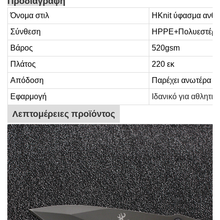
Προδιαγραφή
Όνομα στιλ
HKnit ύφασμα ανθε
Σύνθεση
HPPE+Πολυεστέρα
Βάρος
520gsm
Πλάτος
220 εκ
Απόδοση
Παρέχει ανωτέρα α
Εφαρμογή
Ιδανικό για αθλητι
Λεπτομέρειες προϊόντος