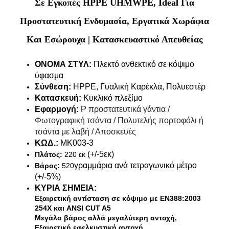
Σε Εγκοπές HPPE UHMWPE, Ideal Για
Προστατευτική Ενδυμασία, Εργατικά Χωράφια
Και Εσώρουχα | Κατασκευαστικό Απευθείας
ΟΝΟΜΑ ΣΤΥΛ:
Πλεκτό ανθεκτικό σε κόψιμο
ύφασμα
Σύνθεση:
HPPE, Γυαλική Καρέκλα, Πολυεστέρ
Κατασκευή:
Κυκλικό πλεξίμο
Εφαρμογή:
P
προστατευτικά γάντια /
Φωτογραφική τσάντα / Πολυτελής πορτοφόλι ή
τσάντα με λαβή / Αποσκευές
ΚΩΔ.:
MK003-3
(+/-5εκ)
Πλάτος:
220 εκ
γραμμάρια ανά τετραγωνικό μέτρο
Βάρος:
520
(+/-5%)
ΚΥΡΙΑ ΣΗΜΕΙΑ:
Εξαιρετική αντίσταση σε κόψιμο με EN388:2003
254X και ANSI CUT A5
Μεγάλο βάρος αλλά μεγαλύτερη αντοχή,
Εξαιρετική εφελκυστική αντοχή.