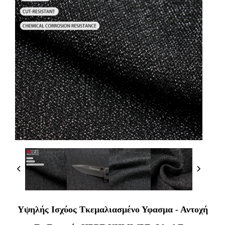
Υψηλής Ισχύος Τκεμαλιασμένο Υφασμα - Αντοχή