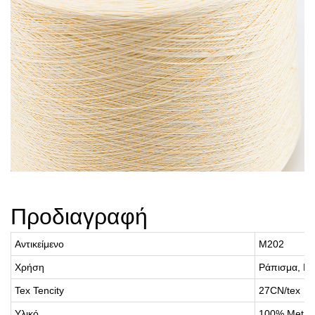
Προδιαγραφή
Αντικείμενο
M202
Χρήση
Ράπισμα, Κ
Tex Tencity
27CN/tex
Υλικό
100% Meta 