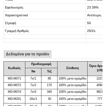
Εφελκυσμός
23.39%
Χαρακτηριστικό
Αντίπυρο, α
Στροφή
50
Γραμμή
Αριθμός
20/2s
Δεδομένα για το προϊόν
Προδιαγραφή
Όριο θραύ
Κωδικός
Σύνθεση
(cN)
Ne
Τεξ
MD-M071
7s/1
85
100% μετα-αραμίδιο
2223
MD-M072
7s/2
170
100% μετα-αραμίδιο
4084
MD-M074
7s/4
340
100% μετα-αραμίδιο
9821
MD-M201
20s/1
30
100% μετα-αραμίδιο
777