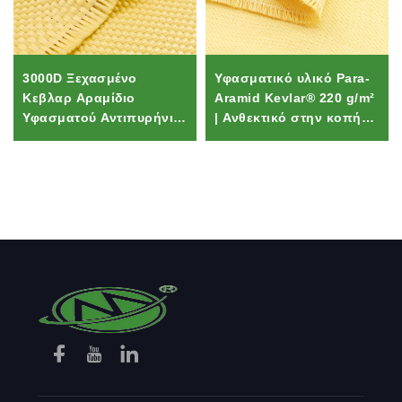
3000D Ξεχασμένο
Υφασματικό υλικό Para-
Κεβλαρ Αραμίδιο
Aramid Kevlar® 220 g/m²
Υφασματού Αντιπυρήνιο
| Ανθεκτικό στην κοπή
Αντοχής σε Εκροή
και στη θερμότητα
Μετάλλων για Στολές
ύφανμα τουίλ |
Πυροσβεστών, Χεράδια
Πιστοποιημένο OEKO-
Μεταλλουργού, ΠPE
TEX για εξοπλισμό
πυροσβεστήρων,
προστατευτικά γάντια
και βιομηχανικά
εργασιακά ενδύματα