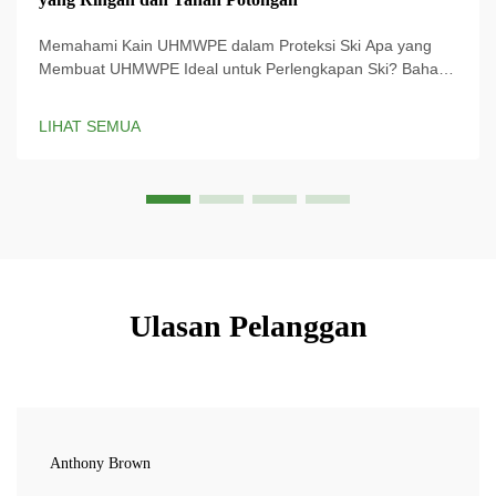
Memahami Kain UHMWPE dalam Proteksi Ski Apa yang
Membuat UHMWPE Ideal untuk Perlengkapan Ski? Bahan
UHMWPE (Ultra-High Molecular Weight Polyethylene)
digunakan pada perlengkapan ski modern karena rasio
LIHAT SEMUA
kekuatannya terhadap berat sangat luar biasa, dan berarti
bahwa ...
Ulasan Pelanggan
Anthony Brown