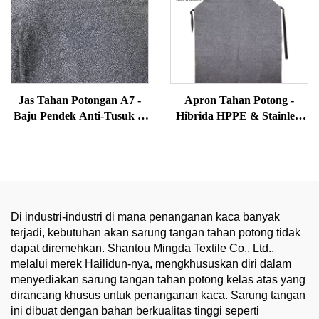
Jas Tahan Potongan A7 -
Apron Tahan Potong -
Baju Pendek Anti-Tusuk &
Hibrida HPPE & Stainless
Anti-Gigit untuk Petugas
Steel untuk Rumah Potong,
Keamanan & Penjara
Pemotongan Logam
Lembaran, PPE Dapur
Komersial
Di industri-industri di mana penanganan kaca banyak
terjadi, kebutuhan akan sarung tangan tahan potong tidak
dapat diremehkan. Shantou Mingda Textile Co., Ltd.,
melalui merek Hailidun-nya, mengkhususkan diri dalam
menyediakan sarung tangan tahan potong kelas atas yang
dirancang khusus untuk penanganan kaca. Sarung tangan
ini dibuat dengan bahan berkualitas tinggi seperti