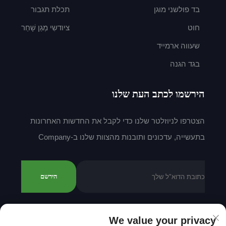
בד פולשני מוגן
תכלת תגבור
חוט
ציודשִי מְגַן שָׁחַר
שעווה ארמייד
בגד הגנה
הירשמו לכתב העת שלנו
הצטרפו לניוזלטר שלנו כדי לקבל את החדשות האחרונות
בתעשייה, עדכונים ותובנות מהצוות שלנו ב-Company
הירשם
We value your privacy
זכויות יוצרים © 2025 על ידי Shantou Mingda Textile