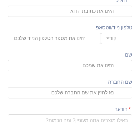
דוא"ל
טלפון נייד/ווטסאפ
קוד
שם
שם החברה
הודעה