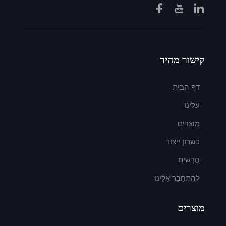
קישור מהיר
דף הבית
עלינו
מוצרים
כשרון ייצור
חֲדָשִים
לְהִתְחַבֵּר אֵלֵינוּ
מוצרים