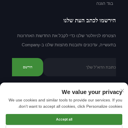
בגד הגנה
הירשמו לכתב העת שלנו
הצטרפו לניוזלטר שלנו כדי לקבל את החדשות האחרונות
בתעשייה, עדכונים ותובנות מהצוות שלנו ב-Company
הירשם
We value your privacy
זכויות יוצרים © 2025 על ידי Shantou Mingda Textile
We use cookies and similar tools to provide our services. If you
Co., Ltd.
מדיניות הפרטיות
don't want to accept all cookies, click Personalize cookies.
גלול למעלה
Accept all