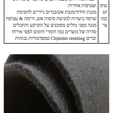
שימ
ועטיפות אחרות
וש
מגבת חידוד/מגבת אש/בגדים נייריים לחסימת
במו
שרפה ביערות למניעת פיסות אש, זרימה & עטיפה
צר
מגנה מפני נוזלים מסוכנים על הקרקע והחבלים
סדרה של מוצרים כמו חומרי חימום לפסי אירוח
ובדים Chịmtim resisting טמפרטורות גבוהות