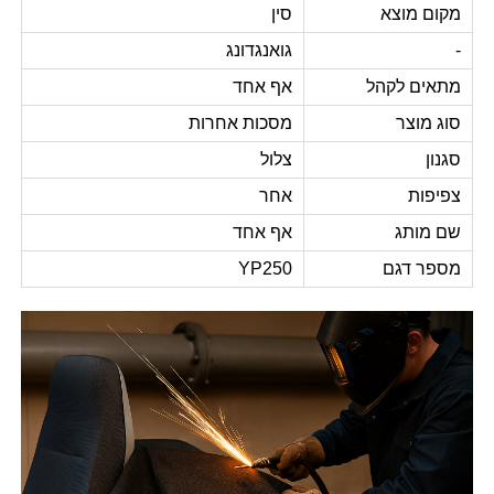
מקום מוצא
סין
-
גואנגדונג
מתאים לקהל
אף אחד
סוג מוצר
מסכות אחרות
סגנון
צלול
צפיפות
אחר
שם מותג
אף אחד
מספר דגם
YP250