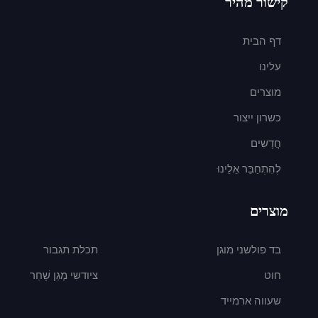
קישור מהיר
דף הבית
עלינו
מוצרים
כשרון ייצור
חֲדָשִים
לְהִתְחַבֵּר אֵלֵינוּ
מוצרים
בד פולשני מוגן
תכלת תגבור
חוט
ציודשִי מְגַן שָׁחַר
שעווה ארמייד