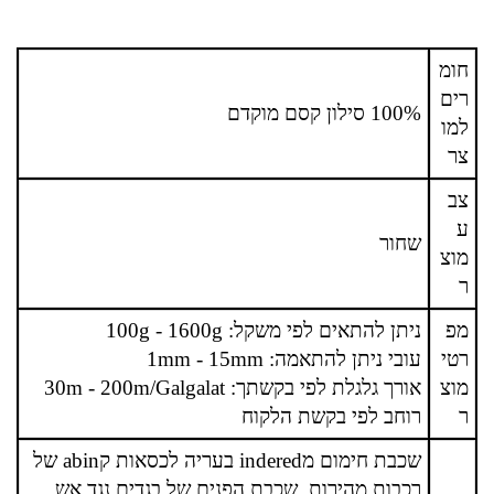
חומ
רים
100% סילון קסם מוקדם
למו
צר
צב
ע
שחור
מוצ
ר
מפ
ניתן להתאים לפי משקל: 100g - 1600g
רטי
עובי ניתן להתאמה: 1mm - 15mm
מוצ
אורך גלגלת לפי בקשתך: 30m - 200m/Galgalat
ר
רוחב לפי בקשת הלקוח
שכבת חימום מindered בעריה לכסאות קabin של
רכבות מהירות, שכבת הפנים של בגדים נגד אש