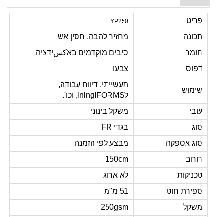
פריט
YP250
תכונה
מחזיר להבה, חסין אש
חומר
סיבים מוקדמים באكسידציה
דפוס
צבעו
תעשייתי, דיווח עבודה,
שימוש
לiningIFORMS, וכו'.
עובי
משקל בינוני
סוג
בגדי FR
סוג אספקה
מבצע לפי הזמנה
רוחב
150cm
טכניקות
לא ארוג
ספירת חוט
51 מ"מ
משקל
250gsm