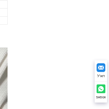
דוא"ל
ווטסאפ