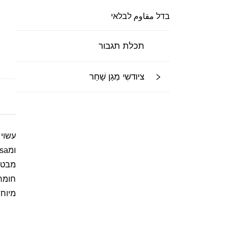
בדל مقاوم לבלאי
תכלת תגבור
ציודשִי מְגַן שָׁחַר
עשוי 
ומassa כבדה של
מבטי
חומר 
מיוחד