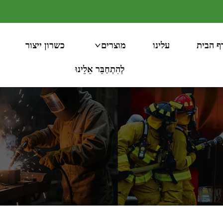
ף הבית
עלינו
מוצרים
כשרון ייצור
לְהִתְחַבֵּר אֵלֵינוּ