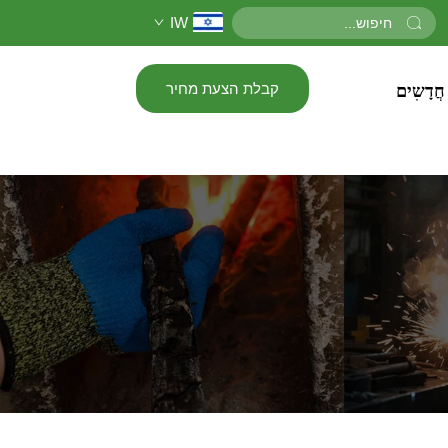
IW
קבלת הצעת מחיר
חֲדָשִים