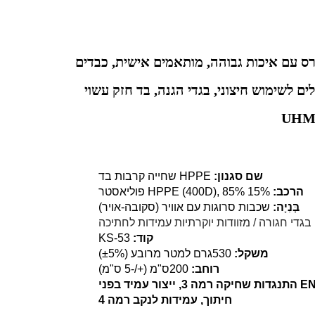
רס עם איכות גבוהה, מותאמים אישית, כבדים
ים לשימוש חיצוני, בגדי הגנה, בד חזק עשוי
שם סגנון:
HPPE שחייה קרבות בד
הרכב:
15% HPPE (400D), 85% פוליאסטר
בְּנִיָה:
שכבות סרוגות עם אוויר (סקובה-אויר)
בגדי חגורה / מזוודות יוקרתיות עמידות לחתיכה
קוד:
KS-53
משקל:
530
גרם למטר מרובע (±5%)
רוחב:
200
ס"מ (+/-5 ס"מ)
 רמה 3,
ייצור עמיד בפני
חיתוך, עמידות לנקב רמה 4