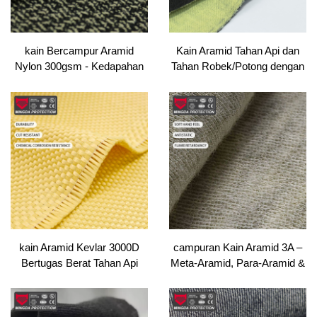
kain Bercampur Aramid
Kain Aramid Tahan Api dan
Nylon 300gsm - Kedapahan
Tahan Robek/Potong dengan
& Ketahanan Koyak Tinggi
Sifat Tahan Gesekan untuk
untuk Pakaian Kerja /
Jurulatih Bomba
Pakaian Sukan / Sarung
Tangan (Hitam)
kain Aramid Kevlar 3000D
campuran Kain Aramid 3A –
Bertugas Berat Tahan Api
Meta-Aramid, Para-Aramid &
Cipratan Logam Melebur
Serat Konduktif untuk
untuk Seragam Pemadam
Pakaian Kerja Industri Tahan
Kebakaran, Sarung Tangan
Api dan Anti Statik