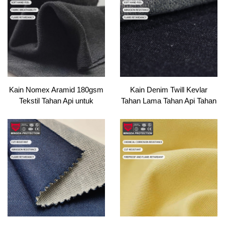
Foundry, PPE
Kain Nomex Aramid 180gsm
Kain Denim Twill Kevlar
Tekstil Tahan Api untuk
Tahan Lama Tahan Api Tahan
Pakaian Penyelamat / PPE |
Pengausan Bahan Tenun
Disahkan ISO Ringan Tahan
untuk Pakaian Kerja
Panas