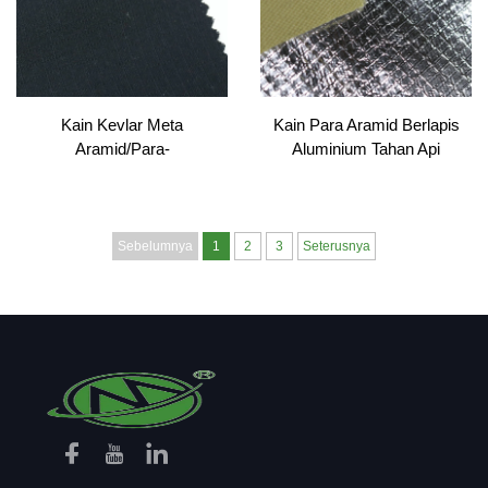
Kain Kevlar Meta
Kain Para Aramid Berlapis
Aramid/Para-
Aluminium Tahan Api
Aramid/Antistatik Bercampur
Warna Kustom FR Ripstop
93/5/2 untuk Pakaian
Pekerjaan Bomba
Sebelumnya
1
2
3
Seterusnya