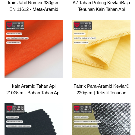
kain Jahit Nomex 380gsm
A7 Tahan Potong Kevlar/Baja
EN 11612 - Meta-Aramid
Tenunan Kain Tahan Api
Tahan Api Ganda, Bahan
Tahan Robek untuk PPE
Selubung Penyelamat
Penjarah/Kitaran Glove
kain Aramid Tahan Api
Fabrik Para-Aramid Kevlar®
210Gsm - Bahan Tahan Api,
220gsm | Tekstil Tenunan
Tahan Panas untuk Pakaian
Ketat Tahan Potongan dan
PPE & Pakaian Industri
Panas | Disahkan OEKO-
TEX untuk Pakaian Pelindung
Bomba, Sarung Tangan
Pelindung dan Pakaian Kerja
Industri