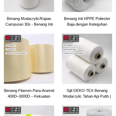
Benang Modacrylic/Kapas
Benang Inti HPPE Poliester
Campuran 30s - Benang Inti
Baja dengan Keteguhan
Tahan Api untuk Set
Tinggi untuk Penyucian,
Pelupuk/PPE Jahitan
Menjahit & Menenun Tangan
Berwarna Ring Spun Teknik
Benang Filamen Para-Aramid
Sijil OEKO-TEX Benang
400D–3000D – Kekuatan
Modacrylic Tahan Api Putih |
Tinggi, Tahan Api & Potongan
Campuran Kapas Ring Spun
untuk Jahitan Sarung Tangan,
untuk Kniting & Pakaian PPE
Tali, Peralatan Keselamatan