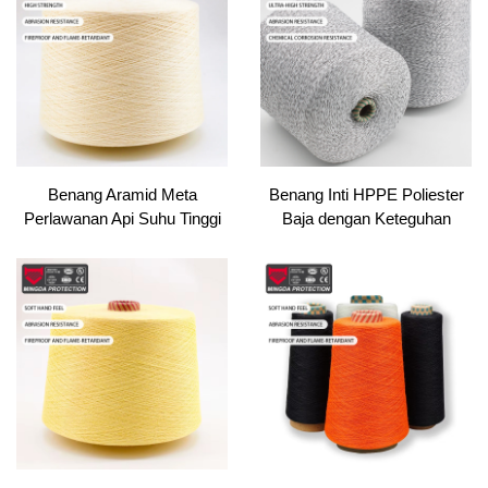
Benang Aramid Meta
Benang Inti HPPE Poliester
Perlawanan Api Suhu Tinggi
Baja dengan Keteguhan
Pembakar untuk Penenunan
Tinggi untuk Penyucian,
dan Tenunan Kekuatan
Menjahit & Menenun Tangan
Teknis Tinggi
Berwarna Ring Spun Teknik