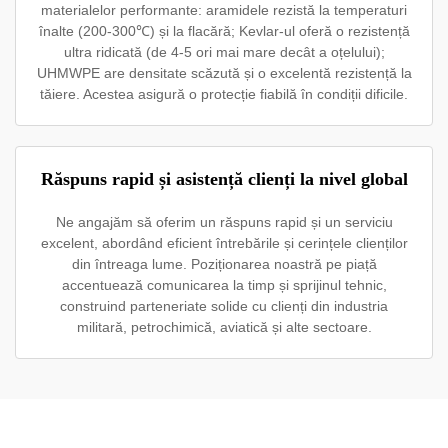
materialelor performante: aramidele rezistă la temperaturi
înalte (200-300℃) și la flacără; Kevlar-ul oferă o rezistență
ultra ridicată (de 4-5 ori mai mare decât a oțelului);
UHMWPE are densitate scăzută și o excelentă rezistență la
tăiere. Acestea asigură o protecție fiabilă în condiții dificile.
Răspuns rapid și asistență clienți la nivel global
Ne angajăm să oferim un răspuns rapid și un serviciu
excelent, abordând eficient întrebările și cerințele clienților
din întreaga lume. Poziționarea noastră pe piață
accentuează comunicarea la timp și sprijinul tehnic,
construind parteneriate solide cu clienți din industria
militară, petrochimică, aviatică și alte sectoare.