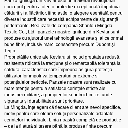
Pânza ignifugă din Kevlar este un material revoluționar
conceput pentru a oferi o protecție excepțională împotriva
căldurii și a flăcărilor, fiind astfel o alegere esențială pentru
diverse industrii care necesită echipamente de siguranță
performante. Realizate de compania Shantou Mingda
Textile Co., Ltd., panzele noastre ignifuge din Kevlar sunt
produse cu ajutorul unei tehnologii avansate și al celor mai
bune fibre, inclusiv mărci consacrate precum Dupont și
Teijin.
Proprietățile unice ale Kevlarului includ greutatea redusă,
rezistența ridicată la tracțiune și o remarcabilă toleranță la
căldură, caracteristici care împreună asigură protecția
utilizatorilor împotriva temperaturilor extreme și
potențialelor pericole. Panzele noastre sunt realizate cu
mare atenție pentru a satisface cerințele stricte ale
industriei militare, a pompierilor și petrochimice, unde
siguranța și durabilitatea sunt prioritare.
La Mingda, înțelegem că fiecare client are nevoi specifice,
motiv pentru care oferim soluții personalizate adaptate
cerințelor individuale. Linia noastră completă de producție
– de la filatură și țesere până la produse finite precum