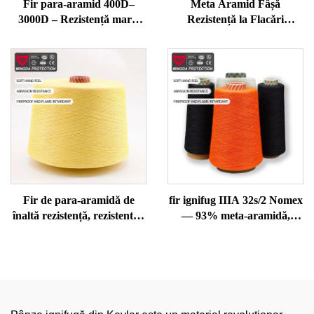
Fir para-aramid 400D–
Meta Aramid Fâșă
3000D – Rezistență mare,
Rezistență la Flacări
rezistent la flacără și tăiere
Temperaturi Ridicate
pentru mănuși, frânghii,
Retardant pentru
cusături echipamente de
Tricotat/Tesaturi Fâșă
siguranță
Tehnică de Putere Mare
Fir de para-aramidă de
fir ignifug IIIA 32s/2 Nomex
înaltă rezistență, rezistent la
— 93% meta-aramidă,
căldură
rezistent la căldură și
antistatic