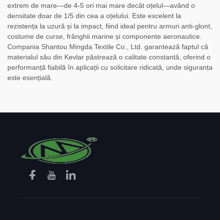
extrem de mare—de 4-5 ori mai mare decât oțelul—având o
densitate doar de 1/5 din cea a oțelului. Este excelent la
rezistența la uzură și la impact, fiind ideal pentru armuri anti-glont,
costume de curse, frânghii marine și componente aeronautice.
Compania Shantou Mingda Textile Co., Ltd. garantează faptul că
materialul său din Kevlar păstrează o calitate constantă, oferind o
performanță fiabilă în aplicații cu solicitare ridicată, unde siguranța
este esențială.