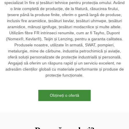
specializat în fire și țesături tehnice pentru protecția omului. Având
o linie completă de producție, de la filatură, răsucirea firului,
țesere până la produse finite, oferim o gamă largă de produse,
inclusiv fire aramidice, țesături kevlar, țesături uhmwpe, țesături
aramidice, mănuși ignifuge, țesături modacrilice și multe altele.
Utilizăm fibre FR intrinseci renumite, cum ar fi Tayho, Dupont
(Nomex®, Kevlar®), Teijin și Lenzing, pentru a garanta calitatea.
Produsele noastre, utilizate în armată, SWAT, pompieri,
metalurgie, mine de cărbune, industria petrochimică și aviație,
oferă soluții personalizate de protecție industrială și personală.
Angajați să oferim un răspuns rapid și un serviciu excelent, ne
adresăm clienților globali cu materiale performante și produse de
protecție funcționale.
Obțineți o ofertă