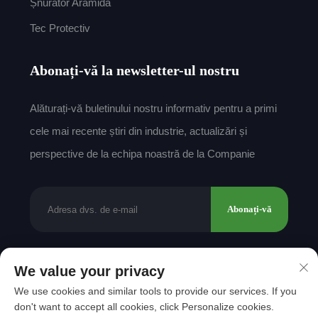
Șnurător Aramidă
Tec Protectiv
Abonați-vă la newsletter-ul nostru
Alăturați-vă buletinului nostru informativ pentru a primi
cele mai recente știri din industrie, actualizări și
perspective de la echipa noastră de la Companie
Abonați-vă
We value your privacy
Drepturi de autor © 2025 de către Shantou Mingda
We use cookies and similar tools to provide our services. If you
Textile Co., Ltd.
Politica de confidențialitate
don't want to accept all cookies, click Personalize cookies.