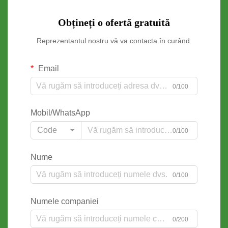
Obțineți o ofertă gratuită
Reprezentantul nostru vă va contacta în curând.
Email
0/100
Mobil/WhatsApp
Code
0/100
Nume
0/100
Numele companiei
0/200