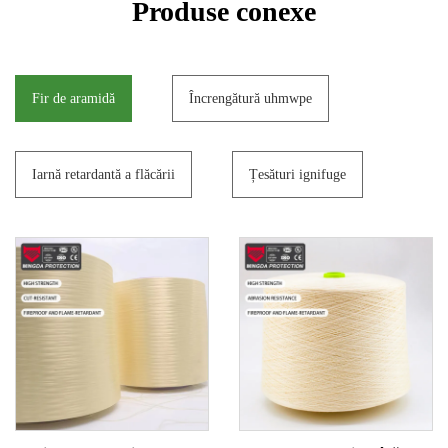
Produse conexe
Fir de aramidă
Încrengătură uhmwpe
Iarnă retardantă a flăcării
Țesături ignifuge