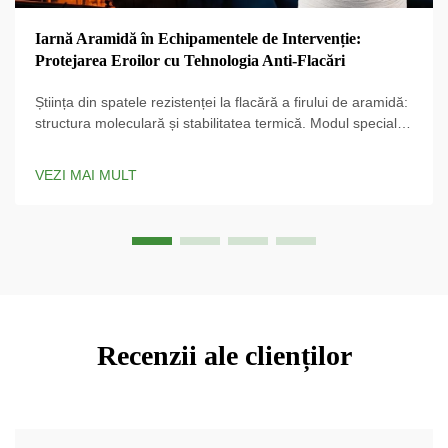
Iarnă Aramidă în Echipamentele de Intervenție:
Protejarea Eroilor cu Tehnologia Anti-Flacări
Știința din spatele rezistenței la flacără a firului de aramidă:
structura moleculară și stabilitatea termică. Modul special în
care este construit firul de aramidă îi conferă o rezistență
remarcabilă la tracțiune și îi menține stabilitatea chiar și la
VEZI MAI MULT
temperaturi foarte mari, făcându-l să iasă în evidență ca
fiind ceva cu adevărat...
Recenzii ale clienților