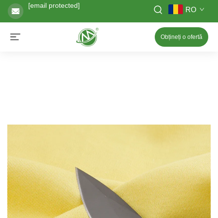
[email protected]
RO
Obțineți o ofertă