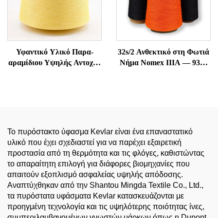
Υφαντικό Υλικό Παρα-
32s/2 Ανθεκτικό στη Φωτιά
αραμίδιου Υψηλής Αντοχής
Νήμα Nomex IIIA — 93%
και Ανθεκτικό στη
Meta-Aramid, Ανθεκτικό
Θερμοκρασία
στη Θερμοκρασία &
Αντιστατικό
Το πυρόστακτο ύφασμα Kevlar είναι ένα επαναστατικό
υλικό που έχει σχεδιαστεί για να παρέχει εξαιρετική
προστασία από τη θερμότητα και τις φλόγες, καθιστώντας
το απαραίτητη επιλογή για διάφορες βιομηχανίες που
απαιτούν εξοπλισμό ασφαλείας υψηλής απόδοσης.
Αναπτύχθηκαν από την Shantou Mingda Textile Co., Ltd.,
τα πυρόστατα υφάσματα Kevlar κατασκευάζονται με
προηγμένη τεχνολογία και τις υψηλότερης ποιότητας ίνες,
συμπεριλαμβανομένων γνωστών μάρκων όπως η Dupont