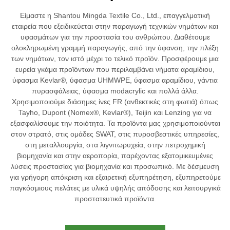
Είμαστε η Shantou Mingda Textile Co., Ltd., επαγγελματική
εταιρεία που εξειδικεύεται στην παραγωγή τεχνικών νημάτων και
υφασμάτων για την προστασία του ανθρώπου. Διαθέτουμε
ολοκληρωμένη γραμμή παραγωγής, από την ύφανση, την πλέξη
των νημάτων, τον ιστό μέχρι το τελικό προϊόν. Προσφέρουμε μια
ευρεία γκάμα προϊόντων που περιλαμβάνει νήματα αραμίδιου,
ύφασμα Kevlar®, ύφασμα UHMWPE, ύφασμα αραμίδιου, γάντια
πυρασφάλειας, ύφασμα modacrylic και πολλά άλλα.
Χρησιμοποιούμε διάσημες ίνες FR (ανθεκτικές στη φωτιά) όπως
Tayho, Dupont (Nomex®, Kevlar®), Teijin και Lenzing για να
εξασφαλίσουμε την ποιότητα. Τα προϊόντα μας χρησιμοποιούνται
στον στρατό, στις ομάδες SWAT, στις πυροσβεστικές υπηρεσίες,
στη μεταλλουργία, στα λιγνιτωρυχεία, στην πετροχημική
βιομηχανία και στην αεροπορία, παρέχοντας εξατομικευμένες
λύσεις προστασίας για βιομηχανία και προσωπικό. Με δέσμευση
για γρήγορη απόκριση και εξαιρετική εξυπηρέτηση, εξυπηρετούμε
παγκόσμιους πελάτες με υλικά υψηλής απόδοσης και λειτουργικά
προστατευτικά προϊόντα.