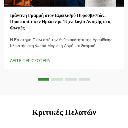
Ιμάντινη Γραμμή στον Εξοπλισμό Πυροσβεστών:
Προστασία των Ηρώων με Τεχνολογία Αντοχής στις
Φωτιές
Η Επιστήμη Πίσω από την Ανθεκτικότητα της Αραμίδινης
Κλωστής στη Φωτιά Μοριακή Δομή και Θερμική
Σταθερότητα Η ειδική δομή της αραμίδινης κλωστής της
προσδίδει εξαιρετική αντοχή σε εφελκυσμό και παραμένει
ΔΕΙΤΕ ΠΕΡΙΣΣΟΤΕΡΑ
σταθερή ακόμη και σε πολύ υψηλές θερμοκρασίες,
ξεχωρίζοντας ως υλικό που πραγματικά...
Κριτικές Πελατών