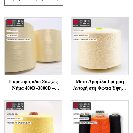
Παρα-αραμίδιο Συνεχές
Μετα Αραμίδα Γραμμή
Νήμα 400D–3000D –
Αντοχή στη Φωτιά Υψηλή
Υψηλής Αντοχής,
Θερμοκρασία
Ανθεκτικό σε Φλόγα και
Αντιφλεγμονική για Ράπτη
Κοπή για Γάντια, Σχοινιά,
και Πλέξιμο Υψηλής
Ραπτικά Προστασίας
Δύναμης Τεχνική Γραμμή