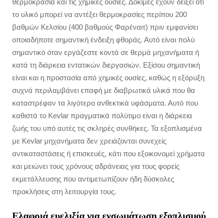
θερμοκρασία και τις χημικές ουσίες. Δοκιμές έχουν δείξει ότι
το υλικό μπορεί να αντέξει θερμοκρασίες περίπου 200
βαθμών Κελσίου (400 βαθμούς Φαρέναιτ) πριν εμφανίσει
οποιαδήποτε σημαντική ένδειξη φθοράς. Αυτό είναι πολύ
σημαντικό όταν εργάζεστε κοντά σε θερμά μηχανήματα ή
κατά τη διάρκεια εντατικών διεργασιών. Εξίσου σημαντική
είναι και η προστασία από χημικές ουσίες, καθώς η εξόρυξη
συχνά περιλαμβάνει επαφή με διαβρωτικά υλικά που θα
καταστρέφαν τα λιγότερο ανθεκτικά υφάσματα. Αυτό που
καθιστά το Kevlar πραγματικά πολύτιμο είναι η διάρκεια
ζωής του υπό αυτές τις σκληρές συνθήκες. Τα εξοπλισμένα
με Kevlar μηχανήματα δεν χρειάζονται συνεχείς
αντικαταστάσεις ή επισκευές, κάτι που εξοικονομεί χρήματα
και μειώνει τους χρόνους αδράνειας για τους φορείς
εκμετάλλευσης που αντιμετωπίζουν ήδη δύσκολες
προκλήσεις στη λειτουργία τους.
Ελαφριά ευελιξία για ενσωμάτωση εξοπλισμού