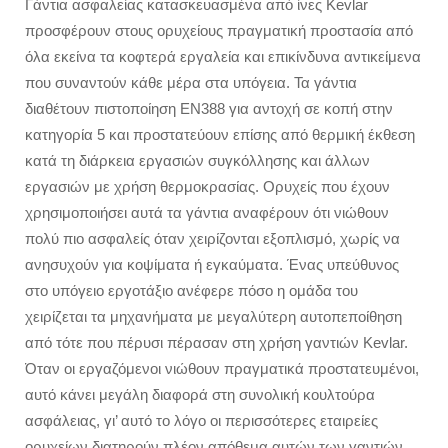
Γάντια ασφαλείας κατασκευασμένα από ίνες Kevlar
προσφέρουν στους ορυχείους πραγματική προστασία από
όλα εκείνα τα κοφτερά εργαλεία και επικίνδυνα αντικείμενα
που συναντούν κάθε μέρα στα υπόγεια. Τα γάντια
διαθέτουν πιστοποίηση EN388 για αντοχή σε κοπή στην
κατηγορία 5 και προστατεύουν επίσης από θερμική έκθεση
κατά τη διάρκεια εργασιών συγκόλλησης και άλλων
εργασιών με χρήση θερμοκρασίας. Ορυχείς που έχουν
χρησιμοποιήσει αυτά τα γάντια αναφέρουν ότι νιώθουν
πολύ πιο ασφαλείς όταν χειρίζονται εξοπλισμό, χωρίς να
ανησυχούν για κοψίματα ή εγκαύματα. Ένας υπεύθυνος
στο υπόγειο εργοτάξιο ανέφερε πόσο η ομάδα του
χειρίζεται τα μηχανήματα με μεγαλύτερη αυτοπεποίθηση
από τότε που πέρυσι πέρασαν στη χρήση γαντιών Kevlar.
Όταν οι εργαζόμενοι νιώθουν πραγματικά προστατευμένοι,
αυτό κάνει μεγάλη διαφορά στη συνολική κουλτούρα
ασφάλειας, γι’ αυτό το λόγο οι περισσότερες εταιρείες
ορυχείων διατηρούν πλέον απόθεμα αυτών των γαντιών