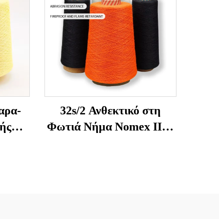
αρα-
32s/2 Ανθεκτικό στη
ής
Φωτιά Νήμα Nomex IIIA
τικό
— 93% Meta-Aramid,
ία
Ανθεκτικό στη
Θερμοκρασία &
Αντιστατικό