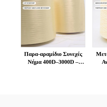
Παρα-αραμίδιο Συνεχές
Μετ
Νήμα 400D–3000D –
Α
Υψηλής Αντοχής,
Υψ
Ανθεκτικό σε Φλόγα και
Αν
Κοπή για Γάντια, Σχοινιά,
Ρά
Ραπτικά Προστασίας
Υψηλ