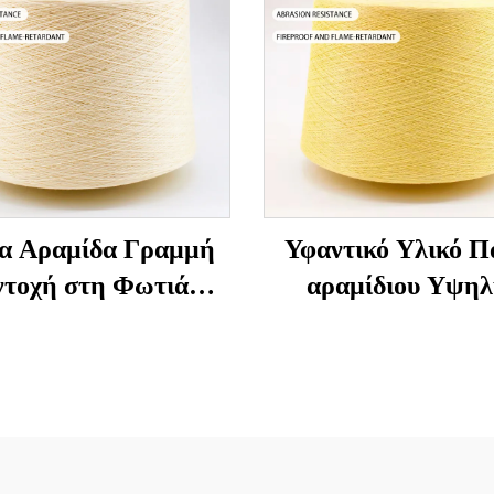
α Αραμίδα Γραμμή
Υφαντικό Υλικό Π
ντοχή στη Φωτιά
αραμίδιου Υψηλ
ηλή Θερμοκρασία
Αντοχής και Ανθεκ
τιφλεγμονική για
στη Θερμοκρασ
πτη και Πλέξιμο
ής Δύναμης Τεχνική
Γραμμή