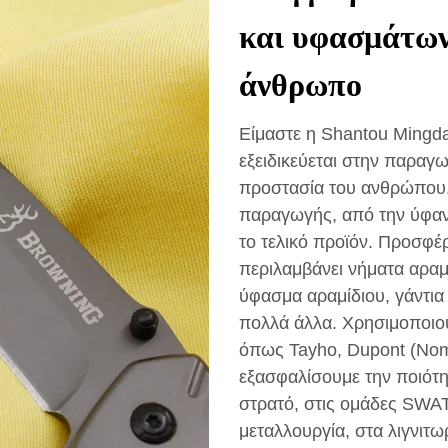
και υφασμάτων
άνθρωπο
Είμαστε η Shantou Mingda 
εξειδικεύεται στην παραγ
προστασία του ανθρώπου
παραγωγής, από την ύφανσ
το τελικό προϊόν. Προσφέ
περιλαμβάνει νήματα αρ
ύφασμα αραμίδιου, γάντια
πολλά άλλα. Χρησιμοποιού
όπως Tayho, Dupont (Nomex
εξασφαλίσουμε την ποιότη
στρατό, στις ομάδες SWAT
μεταλλουργία, στα λιγνιτω