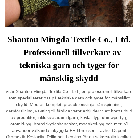
Shantou Mingda Textile Co., Ltd.
– Professionell tillverkare av
tekniska garn och tyger för
mänsklig skydd
Vi är Shantou Mingda Textile Co., Ltd., en professionell tillverkare
som specialiserar oss på tekniska garn och tyger för mänskligt
skydd. Med en komplett produktionslinje från spinning,
garnförsilning, vävning till färdiga varor erbjuder vi ett brett utbud
av produkter, inklusive aramidgarn, kevlar-tyg, uhmwpe-tyg,
aramid-tyg, brandskyddshandskar, modakryl-tyg och mer. Vi
använder välkända inbyggda FR-fibrer som Tayho, Dupont
(Nomex®, Kevlar®), Teijin och Lenzing för att säkerställa kvalitet.