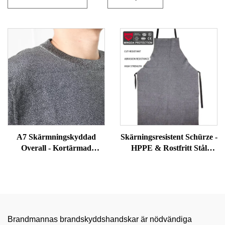
A7 Skärmningskyddad
Skärningsresistent Schürze -
Overall - Kortärmad
HPPE & Rostfritt Stål
Stöthandsk och
Hybrid för Slakteri,
Tandbevisande Dräkt för
Platymetalldskärning,
Säkerhets- och
Kommerciell Köks PPE
Korrektionsofficerare
Brandmannas brandskyddshandskar är nödvändiga