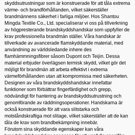
skyddsutrustningar som är konstruerade för att tåla extrema
värme- och brandförhållanden, vilket säkerställer
brandmännens säkerhet i farliga miljöer. Hos Shantou
Mingda Textile Co., Ltd. specialiserar vi oss på tillverkning
av högpresterande brandskyddshandskar som uppfyller de
krav professionella brandmän ställer. Våra handskar är
tillverkade av avancerade flamskyddande material, med
användning av världsledande inhere des
flamhämmningsfibrer såsom Dupont och Teijin. Dessa
material erbjuder överlägsen termisk skydd, vilket gör det
möjligt för brandmän att arbeta effektivt i extrema
värmeförhållanden utan att kompromissa med säkerheten.
Designen av våra brandskyddshandskar innefattar
funktioner som förbättrar fingerfärdighet och grepp,
nödvändigt för hantering av brandskyddsutrustning och
genomförande av räddningsoperationer. Handskarna är
också konstruerade för att vara slitstarka och
motståndskraftiga mot slitage, vilket säkerställer att de kan
tåla de krav som brandbekämpning innebär.
Förutom sina skyddande egenskaper kan våra