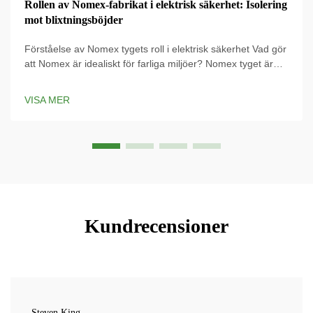
Rollen av Nomex-fabrikat i elektrisk säkerhet: Isolering
mot blixtningsböjder
Förståelse av Nomex tygets roll i elektrisk säkerhet Vad gör
att Nomex är idealiskt för farliga miljöer? Nomex tyget är
särskilt utformat för elektrisk skydd och erbjuder en viktig
barriär mot elektriska risker. Det egna ...
VISA MER
Kundrecensioner
Steven King