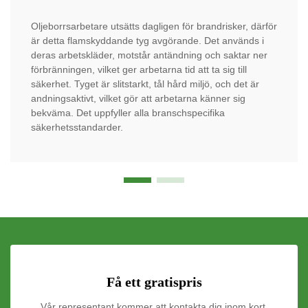
Oljeborrsarbetare utsätts dagligen för brandrisker, därför
är detta flamskyddande tyg avgörande. Det används i
deras arbetskläder, motstår antändning och saktar ner
förbränningen, vilket ger arbetarna tid att ta sig till
säkerhet. Tyget är slitstarkt, tål hård miljö, och det är
andningsaktivt, vilket gör att arbetarna känner sig
bekväma. Det uppfyller alla branschspecifika
säkerhetsstandarder.
Få ett gratispris
Vår representant kommer att kontakta dig inom kort.