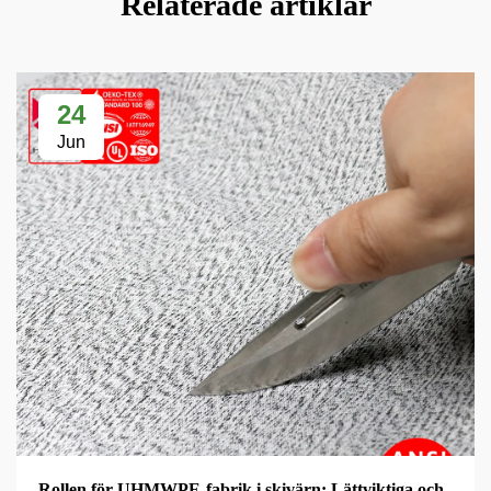
Relaterade artiklar
24
Jun
Rollen för UHMWPE-fabrik i skivärn: Lättviktiga och