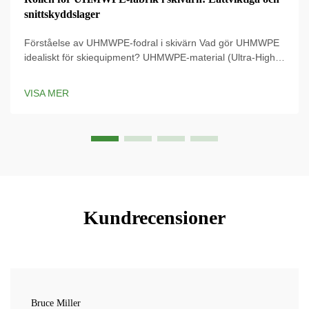
snittskyddslager
Förståelse av UHMWPE-fodral i skivärn Vad gör UHMWPE
idealiskt för skiequipment? UHMWPE-material (Ultra-High
Molecular Weight Polyethylene) används på det
modernaste skiequipmentet eftersom dess styrka-vikt-
VISA MER
förhållande är absurt, och betyder att ...
Kundrecensioner
Bruce Miller