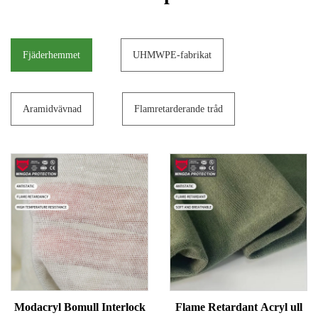
Fjäderhemmet
UHMWPE-fabrikat
Aramidvävnad
Flamretarderande tråd
Modacryl Bomull Interlock
Flame Retardant Acryl ull