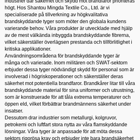
industrier där säkerhet och skydd mot brandfaror prioriteras
högt. Hos Shantou Mingda Textile Co., Ltd. är vi
specialiserade på tillverkning av högkvalitativa
brandskyddande tyger som möter den globala kundens
varierande behov. Våra produkter är utvecklade med hjälp
av de mest välkända inbyggda brandskyddande fibrerna,
vilket säkerställer överlägsen prestanda och tillförlitlighet i
kritiska applikationer.
Användningsområdena för brandskyddande tyger är
många och varierade. Inom militären och SWAT-sektorn
erbjuder dessa tyger nödvändigt skydd för personal som är
involverad i högriskoperationer och säkerställer deras
säkerhet mot potentiella brandfaror. Brandkårer litar till våra
brandskyddande material för sina uniformer och utrustning,
som är konstruerade för att tåla extrema temperaturer och
öppen eld, vilket förbättrar brandmännens säkerhet under
insatser.
Dessutom drar industrier som metallurgi, kolgruvor,
petrokemi och luftfart stora nytta av våra flamskyddande
lösningar. Våra tyger är anpassade för att möta dessa
sektors rigorösa krav och erbjuder inte bara brandsäkerhet