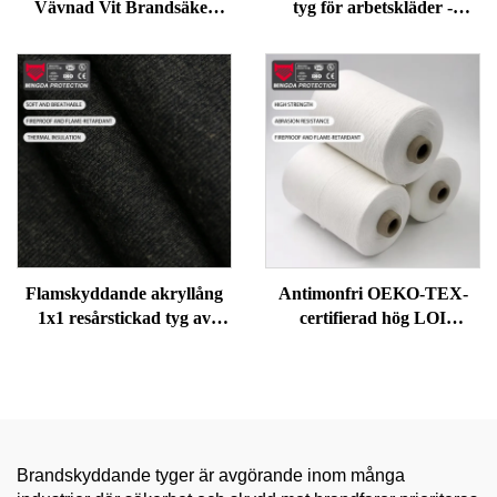
Vävnad Vit Brandsäker
tyg för arbetskläder -
Arbetsuniformstygn
Mjukt, Antistatiskt, God
drapé, FR-virke för
säkerhetskläder
Flamskyddande akryllång
Antimonfri OEKO-TEX-
1x1 resårstickad tyg av
certifierad hög LOI
bomull för termiskt
Modakryl flamskyddsyrn |
underkläder | Mjuk, varm
Bomullsblandad ringvriden
och skyddande
garn
Brandskyddande tyger är avgörande inom många