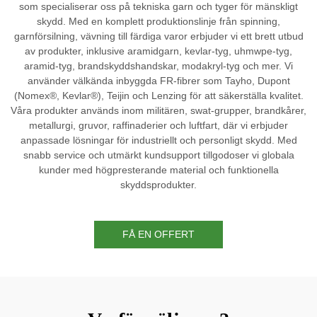
som specialiserar oss på tekniska garn och tyger för mänskligt
skydd. Med en komplett produktionslinje från spinning,
garnförsilning, vävning till färdiga varor erbjuder vi ett brett utbud
av produkter, inklusive aramidgarn, kevlar-tyg, uhmwpe-tyg,
aramid-tyg, brandskyddshandskar, modakryl-tyg och mer. Vi
använder välkända inbyggda FR-fibrer som Tayho, Dupont
(Nomex®, Kevlar®), Teijin och Lenzing för att säkerställa kvalitet.
Våra produkter används inom militären, swat-grupper, brandkårer,
metallurgi, gruvor, raffinaderier och luftfart, där vi erbjuder
anpassade lösningar för industriellt och personligt skydd. Med
snabb service och utmärkt kundsupport tillgodoser vi globala
kunder med högpresterande material och funktionella
skyddsprodukter.
FÅ EN OFFERT