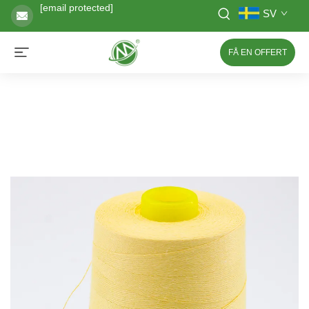
[email protected]
SV
FÅ EN OFFERT