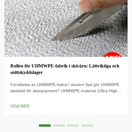
Rollen för UHMWPE-fabrik i skivärn: Lättviktiga och
snittskyddslager
Förståelse av UHMWPE-fodral i skivärn Vad gör UHMWPE
idealiskt för skiequipment? UHMWPE-material (Ultra-High
Molecular Weight Polyethylene) används på det
modernaste skiequipmentet eftersom dess styrka-vikt-
VISA MER
förhållande är absurt, och betyder att ...