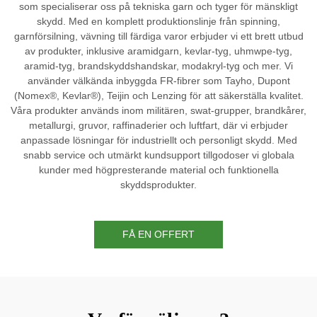
som specialiserar oss på tekniska garn och tyger för mänskligt
skydd. Med en komplett produktionslinje från spinning,
garnförsilning, vävning till färdiga varor erbjuder vi ett brett utbud
av produkter, inklusive aramidgarn, kevlar-tyg, uhmwpe-tyg,
aramid-tyg, brandskyddshandskar, modakryl-tyg och mer. Vi
använder välkända inbyggda FR-fibrer som Tayho, Dupont
(Nomex®, Kevlar®), Teijin och Lenzing för att säkerställa kvalitet.
Våra produkter används inom militären, swat-grupper, brandkårer,
metallurgi, gruvor, raffinaderier och luftfart, där vi erbjuder
anpassade lösningar för industriellt och personligt skydd. Med
snabb service och utmärkt kundsupport tillgodoser vi globala
kunder med högpresterande material och funktionella
skyddsprodukter.
FÅ EN OFFERT