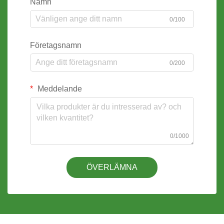
Namn
0/100
Företagsnamn
0/200
Meddelande
0/1000
ÖVERLÄMNA