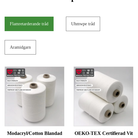
Flamretarderande tråd
Uhmwpe tråd
Aramidgarn
Modacryl/Cotton Blandad
OEKO-TEX Certifierad Vit