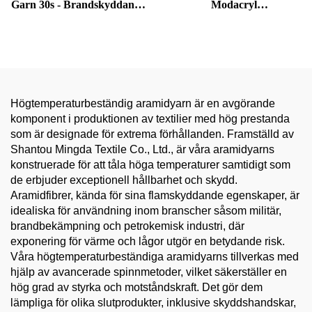
Garn 30s - Brandskyddande
Modacryl
Kärnspunnet Tråd för
Flammretarderande Tråd |
Brandsläckarskidor/PPE
Bomullsblandad Ring
Sömnad
Spunnen för Strickning &
PPE Kläder
Högtemperaturbeständig aramidyarn är en avgörande
komponent i produktionen av textilier med hög prestanda
som är designade för extrema förhållanden. Framställd av
Shantou Mingda Textile Co., Ltd., är våra aramidyarns
konstruerade för att tåla höga temperaturer samtidigt som
de erbjuder exceptionell hållbarhet och skydd.
Aramidfibrer, kända för sina flamskyddande egenskaper, är
idealiska för användning inom branscher såsom militär,
brandbekämpning och petrokemisk industri, där
exponering för värme och lågor utgör en betydande risk.
Våra högtemperaturbeständiga aramidyarns tillverkas med
hjälp av avancerade spinnmetoder, vilket säkerställer en
hög grad av styrka och motståndskraft. Det gör dem
lämpliga för olika slutprodukter, inklusive skyddshandskar,