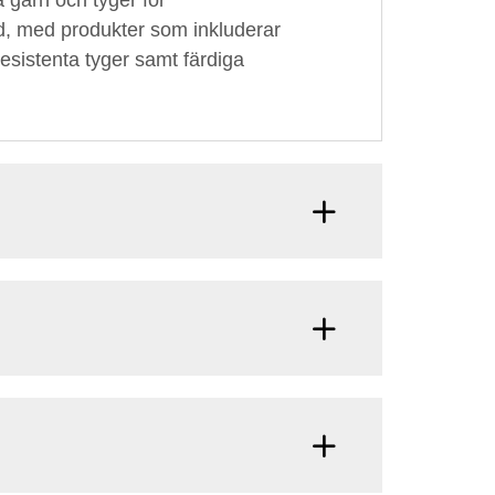
a garn och tyger för
dd, med produkter som inkluderar
esistenta tyger samt färdiga