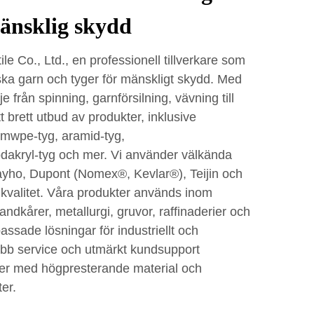
mänsklig skydd
le Co., Ltd., en professionell tillverkare som
ska garn och tyger för mänskligt skydd. Med
e från spinning, garnförsilning, vävning till
tt brett utbud av produkter, inklusive
hmwpe-tyg, aramid-tyg,
akryl-tyg och mer. Vi använder välkända
ayho, Dupont (Nomex®, Kevlar®), Teijin och
a kvalitet. Våra produkter används inom
andkårer, metallurgi, gruvor, raffinaderier och
passade lösningar för industriellt och
abb service och utmärkt kundsupport
nder med högpresterande material och
er.