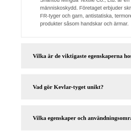
Shantou Mingda Textile Co., Ltd. är en p
människoskydd. Företaget erbjuder skrä
FR-tyger och garn, antistatiska, termor
produkter såsom handskar och ärmar.
Vilka är de viktigaste egenskaperna h
Vad gör Kevlar-tyget unikt?
Vilka egenskaper och användningso