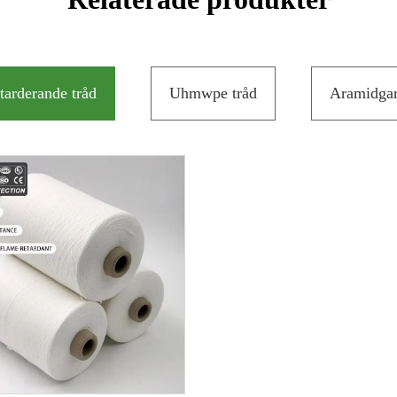
tarderande tråd
Uhmwpe tråd
Aramidga