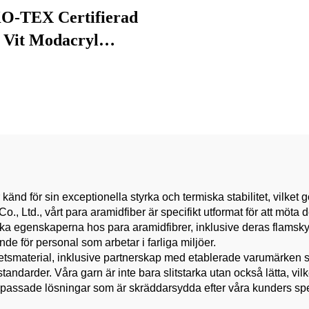
-TEX Certifierad
Vit Modacryl
mretarderande Tråd
omullsblandad Ring
en för Strickning &
PPE Kläder
nd för sin exceptionella styrka och termiska stabilitet, vilket gör
o., Ltd., vårt para aramidfiber är specifikt utformat för att möta
a egenskaperna hos para aramidfibrer, inklusive deras flamsky
nde för personal som arbetar i farliga miljöer.
etsmaterial, inklusive partnerskap med etablerade varumärken som
tandarder. Våra garn är inte bara slitstarka utan också lätta, v
assade lösningar som är skräddarsydda efter våra kunders specif