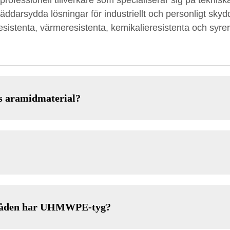
rofessionell tillverkare som specialiserar sig på teknisk
ddarsydda lösningar för industriellt och personligt sky
esistenta, värmeresistenta, kemikalieresistenta och syrer
os aramidmaterial?
mråden har UHMWPE-tyg?