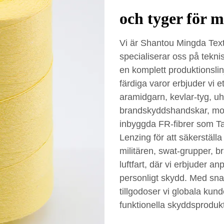
och tyger för 
Vi är Shantou Mingda Texti
specialiserar oss på tekni
en komplett produktionslinj
färdiga varor erbjuder vi e
aramidgarn, kevlar-tyg, u
brandskyddshandskar, mod
inbyggda FR-fibrer som T
Lenzing för att säkerställ
militären, swat-grupper, br
luftfart, där vi erbjuder an
personligt skydd. Med sn
tillgodoser vi globala ku
funktionella skyddsprodukt