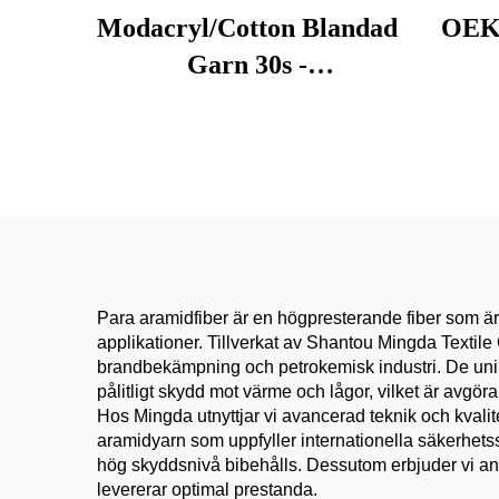
Modacryl/Cotton Blandad
OEKO
Garn 30s -
Brandskyddande
Flam
Kärnspunnet Tråd för
| B
Brandsläckarskidor/PPE
Spunn
Sömnad
Para aramidfiber är en högpresterande fiber som är kä
applikationer. Tillverkat av Shantou Mingda Textile C
brandbekämpning och petrokemisk industri. De unik
pålitligt skydd mot värme och lågor, vilket är avgöra
Hos Mingda utnyttjar vi avancerad teknik och kvalit
aramidyarn som uppfyller internationella säkerhetss
hög skyddsnivå bibehålls. Dessutom erbjuder vi anp
levererar optimal prestanda.