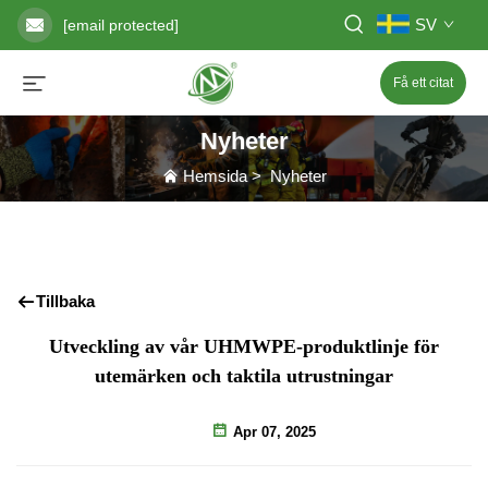
SV
[email protected]
Få ett citat
Nyheter
Hemsida
>
Nyheter
Tillbaka
Utveckling av vår UHMWPE-produktlinje för
utemärken och taktila utrustningar
Apr 07, 2025