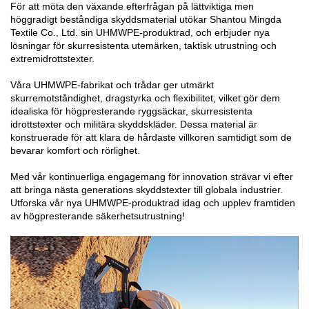
För att möta den växande efterfrågan på lättviktiga men
höggradigt beståndiga skyddsmaterial utökar Shantou Mingda
Textile Co., Ltd. sin UHMWPE-produktrad, och erbjuder nya
lösningar för skurresistenta utemärken, taktisk utrustning och
extremidrottstexter.
Våra UHMWPE-fabrikat och trådar ger utmärkt
skurremotståndighet, dragstyrka och flexibilitet, vilket gör dem
idealiska för högpresterande ryggsäckar, skurresistenta
idrottstexter och militära skyddskläder. Dessa material är
konstruerade för att klara de hårdaste villkoren samtidigt som de
bevarar komfort och rörlighet.
Med vår kontinuerliga engagemang för innovation strävar vi efter
att bringa nästa generations skyddstexter till globala industrier.
Utforska vår nya UHMWPE-produktrad idag och upplev framtiden
av högpresterande säkerhetsutrustning!