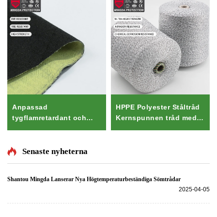
Anpassad
HPPE Polyester Ståltråd
tygflamretardant och
Kernspunnen tråd med
riv-/skärresistent
hög
smulorresistent
spänningsuthållighet för
aramidtyg för brandmän
strömning, syning &
Senaste nyheterna
handströmning Färgad
Ringspunnet Teknik
Shantou Mingda Lanserar Nya Högtemperaturbeständiga Sömtrådar
2025-04-05