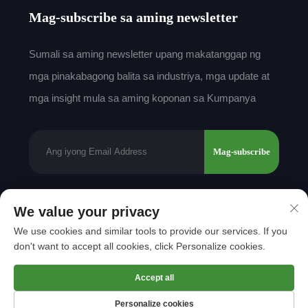
Mag-subscribe sa aming newsletter
Sumali sa aming newsletter upang makatanggap ng
mga pinakabagong balita sa industriya, mga update at
mga insight mula sa aming koponan sa Kumpanya
Mag-subscribe
We value your privacy
Karapatan sa Pag-aari © 2025 ni Shantou Mingda
We use cookies and similar tools to provide our services. If you
Textile Co., Ltd.
Patakaran sa privacy
don't want to accept all cookies, click Personalize cookies.
Gumalaw pataas
Accept all
Personalize cookies