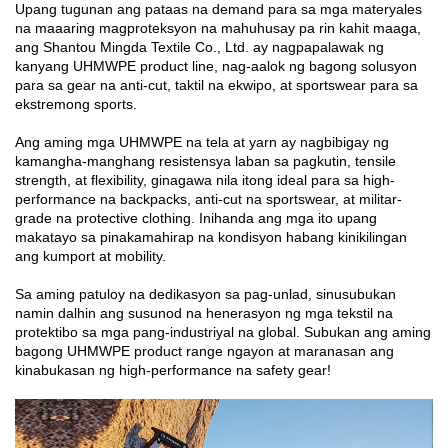
Upang tugunan ang pataas na demand para sa mga materyales
na maaaring magproteksyon na mahuhusay pa rin kahit maaga,
ang Shantou Mingda Textile Co., Ltd. ay nagpapalawak ng
kanyang UHMWPE product line, nag-aalok ng bagong solusyon
para sa gear na anti-cut, taktil na ekwipo, at sportswear para sa
ekstremong sports.
Ang aming mga UHMWPE na tela at yarn ay nagbibigay ng
kamangha-manghang resistensya laban sa pagkutin, tensile
strength, at flexibility, ginagawa nila itong ideal para sa high-
performance na backpacks, anti-cut na sportswear, at militar-
grade na protective clothing. Inihanda ang mga ito upang
makatayo sa pinakamahirap na kondisyon habang kinikilingan
ang kumport at mobility.
Sa aming patuloy na dedikasyon sa pag-unlad, sinusubukan
namin dalhin ang susunod na henerasyon ng mga tekstil na
protektibo sa mga pang-industriyal na global. Subukan ang aming
bagong UHMWPE product range ngayon at maranasan ang
kinabukasan ng high-performance na safety gear!