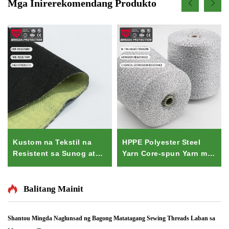
Mga Inirerekomendang Produkto
Kustom na Tekstil na
HPPE Polyester Steel
Resistent sa Sunog at
Yarn Core-spun Yarn may
Tearing/Cutting na Anti-
Mataas na Tenacity para
Abrasive Aramid Fabric
sa Pagsew at
para sa Firefighter
Pamamayani &
Balitang Mainit
Pamamayani ng Kamay
Dyed Ring Spun
Shantou Mingda Naglunsad ng Bagong Matatagang Sewing Threads Laban sa
Technics