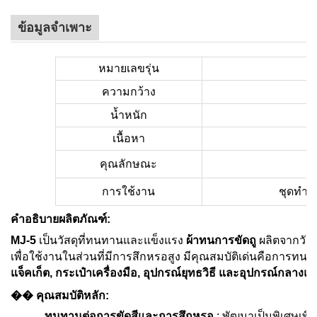
ข้อมูลจำเพาะ
หมายเลขรุ่น
ความกว้าง
น้ำหนัก
เนื้อหา
คุณลักษณะ
การใช้งาน
ชุดทำงา
คำอธิบายผลิตภัณฑ์:
MJ-5
เป็นวัสดุที่ทนทานและแข็งแรง
ผ้าทนการขัดถู
ผลิตจากวัสด
เพื่อใช้งานในส่วนที่มีการสึกหรอสูง มีคุณสมบัติเด่นคือการทน
แจ็คเก็ต, กระเป๋าเครื่องมือ, อุปกรณ์ยุทธวิธี และอุปกรณ์กลางแจ
��
คุณสมบัติหลัก:
ทนทานต่อการขัดสีและการสึกหรอ
: พัฒนาเป็นพิเศษเพื