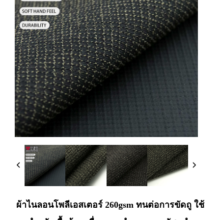
ผ้าไนลอนโพลีเอสเตอร์ 260gsm ทนต่อการขัดถู ใช้