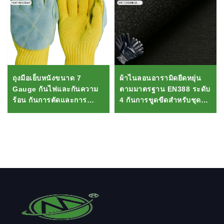
ถุงมือเย็บหนังขนาด 7
ผ้าไนลอนอารามิดยืดหยุ่น
Gauge กันไฟและกันความ
ตามมาตรฐาน EN388 ระดับ
ร้อน กันการตัดและการ
4 กันการขูดขีดสำหรับชุด
เสียดสีระดับ A3
ป้องกัน กระเป๋า ม่าน เสื้อผ้า
สำหรับเด็กชาย