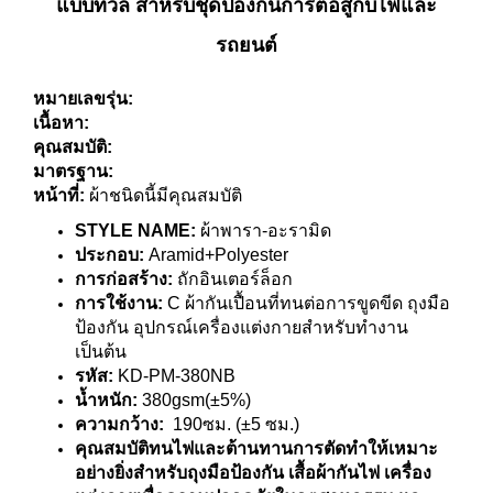
แบบทวิล สำหรับชุดป้องกันการต่อสู้กับไฟและ
รถยนต์
หมายเลขรุ่น:
เนื้อหา:
คุณสมบัติ:
มาตรฐาน:
หน้าที่:
ผ้าชนิดนี้มีคุณสมบัติ
STYLE NAME:
ผ้าพารา-อะรามิด
ประกอบ:
Aramid+Polyester
การก่อสร้าง:
ถักอินเตอร์ล็อก
การใช้งาน:
C
ผ้ากันเปื้อนที่ทนต่อการขูดขีด ถุงมือ
ป้องกัน อุปกรณ์เครื่องแต่งกายสำหรับทำงาน
เป็นต้น
รหัส:
KD-PM-380NB
น้ำหนัก:
380gsm(±5%)
ความกว้าง:
190ซม. (±5 ซม.)
คุณสมบัติทนไฟและต้านทานการตัดทำให้เหมาะ
อย่างยิ่งสำหรับถุงมือป้องกัน เสื้อผ้ากันไฟ เครื่อง