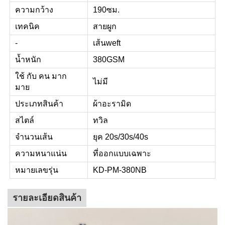
ความกว้าง
190ซม.
เทคนิค
สายผูก
-
เส้นweft
น้ำหนัก
380GSM
ใช้ กับ คน มาก
ไม่มี
มาย
ประเภทสินค้า
ผ้าอะรามิด
สไตล์
ทวิล
จํานวนเส้น
ยุค 20s/30s/40s
ความหนาแน่น
ที่ออกแบบเฉพาะ
หมายเลขรุ่น
KD-PM-380NB
รายละเอียดสินค้า