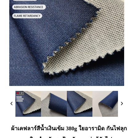
ผ้าเคฟลาร์สีน้ำเงินเข้ม 380g ใยอารามิด กันไฟลุก