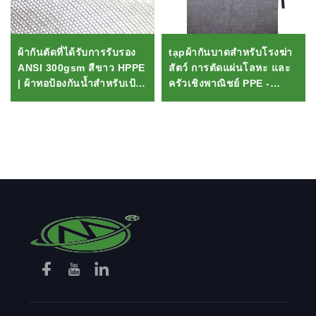
ผ้ากันตัดที่ได้รับการรับรอง
tạpผ้ากันบาดสำหรับโรงฆ่า
ANSI 300gsm สีขาว HPPE
สัตว์ การตัดแผ่นโลหะ และ
| ผ้าทอป้องกันน้ำสำหรับเป้
ครัวเชิงพาณิชย์ PPE -
สะพายหลังกีฬาและอุปกรณ์
Hybrid HPPE & สเตนเลส
ความปลอดภัย