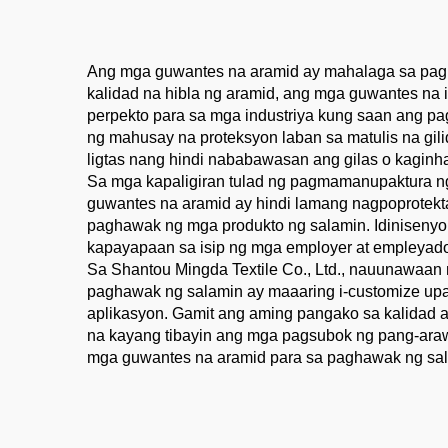
Industriyal na Trabaho
Ang mga guwantes na aramid ay mahalaga sa pagh
kalidad na hibla ng aramid, ang mga guwantes na 
perpekto para sa mga industriya kung saan ang pa
ng mahusay na proteksyon laban sa matulis na g
ligtas nang hindi nababawasan ang gilas o kagin
Sa mga kapaligiran tulad ng pagmamanupaktura ng 
guwantes na aramid ay hindi lamang nagpoprotekt
paghawak ng mga produkto ng salamin. Idiniseny
kapayapaan sa isip ng mga employer at empleyad
Sa Shantou Mingda Textile Co., Ltd., nauunawaa
paghawak ng salamin ay maaaring i-customize up
aplikasyon. Gamit ang aming pangako sa kalidad
na kayang tibayin ang mga pagsubok ng pang-ara
mga guwantes na aramid para sa paghawak ng sal