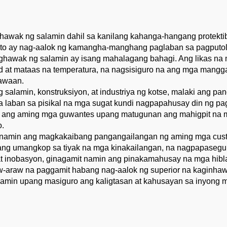
awak ng salamin dahil sa kanilang kahanga-hangang protekti
ito ay nag-aalok ng kamangha-manghang paglaban sa pagputol, p
ghawak ng salamin ay isang mahalagang bahagi. Ang likas na 
ilid at mataas na temperatura, na nagsisiguro na ang mga ma
hawaan.
salamin, konstruksiyon, at industriya ng kotse, malaki ang 
a laban sa pisikal na mga sugat kundi nagpapahusay din ng pa
o ang aming mga guwantes upang matugunan ang mahigpit na m
o.
n namin ang magkakaibang pangangailangan ng aming mga cus
ang umangkop sa tiyak na mga kinakailangan, na nagpapasegu
 at inobasyon, ginagamit namin ang pinakamahusay na mga hi
w-araw na paggamit habang nag-aalok ng superior na kaginhaw
amin upang masiguro ang kaligtasan at kahusayan sa inyong 