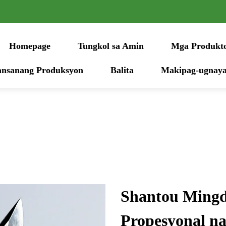
Homepage
Tungkol sa Amin
Mga Produkt
nsanang Produksyon
Balita
Makipag-ugnaya
Shantou Mingda
Propesyonal n