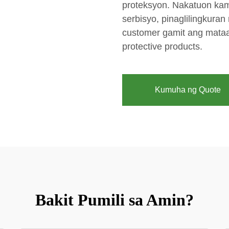
proteksyon. Nakatuon kam
serbisyo, pinaglilingkur
customer gamit ang mataa
protective products.
Kumuha ng Quote
Bakit Pumili sa Amin?