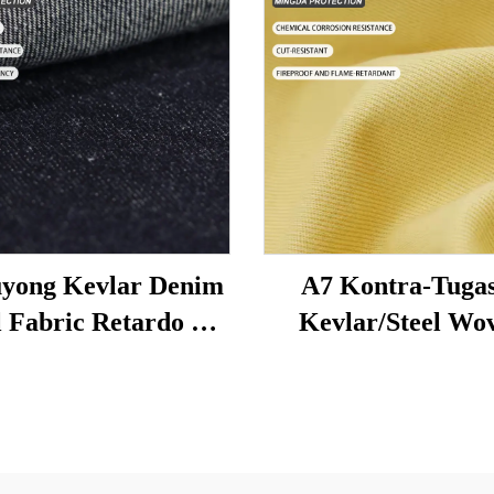
yong Kevlar Denim
A7 Kontra-Tuga
l Fabric Retardo ng
Kevlar/Steel Wo
at Resistent sa Pag-
Fabric Proof ng 
raso na Ginuhit na
Tear-Proof para
aterial para sa
Chainsaw PPE/Gl
rabahong Suklay
Handling Glov