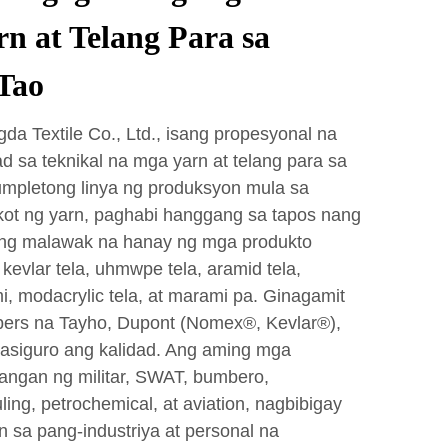
rn at Telang Para sa
Tao
a Textile Co., Ltd., isang propesyonal na
 sa teknikal na mga yarn at telang para sa
umpletong linya ng produksyon mula sa
ikot ng yarn, paghabi hanggang sa tapos nang
ang malawak na hanay ng mga produkto
kevlar tela, uhmwpe tela, aramid tela,
 modacrylic tela, at marami pa. Ginagamit
ibers na Tayho, Dupont (Nomex®, Kevlar®),
masiguro ang kalidad. Ang aming mga
rangan ng militar, SWAT, bumbero,
ing, petrochemical, at aviation, nagbibigay
 sa pang-industriya at personal na