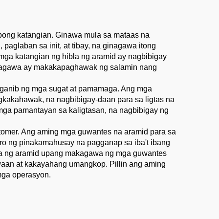
Workwear
bong katangian. Ginawa mula sa mataas na
aglaban sa init, at tibay, na ginagawa itong
mga katangian ng hibla ng aramid ay nagbibigay
nggagawa ay makakapaghawak ng salamin nang
panganib ng mga sugat at pamamaga. Ang mga
gkakahawak, na nagbibigay-daan para sa ligtas na
ga pamantayan sa kaligtasan, na nagbibigay ng
tomer. Ang aming mga guwantes na aramid para sa
ro ng pinakamahusay na pagganap sa iba't ibang
bla ng aramid upang makagawa ng mga guwantes
aan at kakayahang umangkop. Pillin ang aming
mga operasyon.