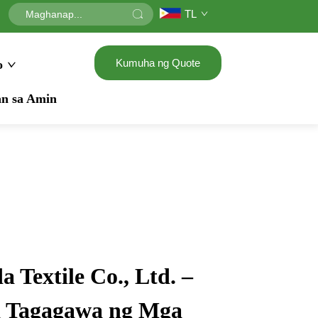
TL
Kumuha ng Quote
o
n sa Amin
 Textile Co., Ltd. –
a Tagagawa ng Mga