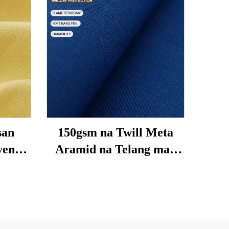
san
150gsm na Twill Meta
ven
Aramid na Telang may
Apoy
Antistatikong Sinulid |
 sa
Nakapaloob na Telang
ass
Pampalaban sa Apoy para
es
sa Protektibong