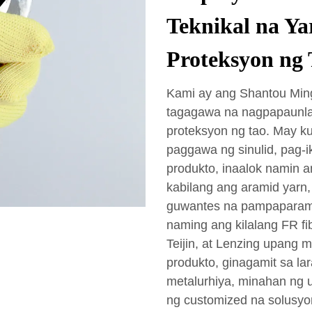
Teknikal na Ya
Proteksyon ng 
Kami ay ang Shantou Mingd
tagagawa na nagpapaunlad
proteksyon ng tao. May k
paggawa ng sinulid, pag-
produkto, inaalok namin 
kabilang ang aramid yarn, 
guwantes na pampaparami,
naming ang kilalang FR f
Teijin, at Lenzing upang 
produkto, ginagamit sa la
metalurhiya, minahan ng ul
ng customized na solusyon