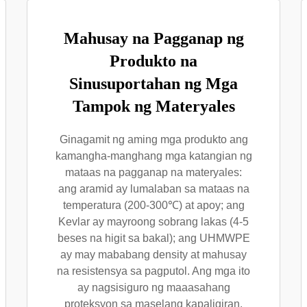
Mahusay na Pagganap ng
Produkto na
Sinusuportahan ng Mga
Tampok ng Materyales
Ginagamit ng aming mga produkto ang
kamangha-manghang mga katangian ng
mataas na pagganap na materyales:
ang aramid ay lumalaban sa mataas na
temperatura (200-300℃) at apoy; ang
Kevlar ay mayroong sobrang lakas (4-5
beses na higit sa bakal); ang UHMWPE
ay may mababang density at mahusay
na resistensya sa pagputol. Ang mga ito
ay nagsisiguro ng maaasahang
proteksyon sa maselang kapaligiran.