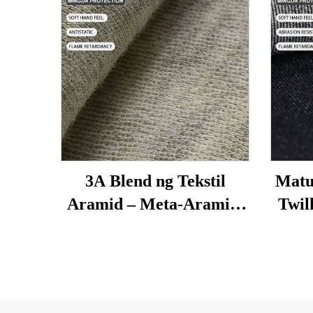
3A Blend ng Tekstil
Matu
Aramid – Meta-Aramid,
Twil
Para-Aramid &
Apoy 
Konduktibong Serbesa
aab
para sa Retardo ng Apoy
M
at Antistatikong
T