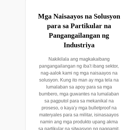
Mga Naisaayos na Solusyon
para sa Partikular na
Pangangailangan ng
Industriya
Nakikilala ang magkakaibang
pangangailangan ng iba't ibang sektor,
nag-aalok kami ng mga naisaayos na
solusyon. Kung ito man ay mga tela na
lumalaban sa apoy para sa mga
bumbero, mga guwantes na lumalaban
sa pagputol para sa mekanikal na
proseso, o kaya'y mga bulletproof na
materyales para sa militar, isinasaayos
namin ang mga produkto upang akma
sa partikular na sitwasyon ng paggamit.