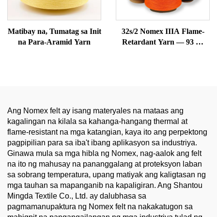
Matibay na, Tumatag sa Init
32s/2 Nomex IIIA Flame-
na Para-Aramid Yarn
Retardant Yarn — 93 %
Meta-Aramid, Tumatag sa
Init & Anti-Static
Ang Nomex felt ay isang materyales na mataas ang
kagalingan na kilala sa kahanga-hangang thermal at
flame-resistant na mga katangian, kaya ito ang perpektong
pagpipilian para sa iba't ibang aplikasyon sa industriya.
Ginawa mula sa mga hibla ng Nomex, nag-aalok ang felt
na ito ng mahusay na pananggalang at proteksyon laban
sa sobrang temperatura, upang matiyak ang kaligtasan ng
mga tauhan sa mapanganib na kapaligiran. Ang Shantou
Mingda Textile Co., Ltd. ay dalubhasa sa
pagmamanupaktura ng Nomex felt na nakakatugon sa