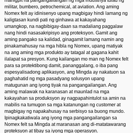
mahigpit na pangangailangan ng mga industriya tulad ng
militar, bumbero, petrochemical, at aviation. Ang aming
Nomex felt ay idinisenyo upang magbigay hindi lamang ng
kaligtasan kundi pati ng ginhawa at kakayahang
umangkop, na nagbibigay-daan sa madaliang paggalaw
nang hindi nasasakripisyo ang proteksyon. Gamit ang
aming pangako sa kalidad, ginagamit lamang namin ang
pinakamahusay na mga hibla ng Nomex, upang matiyak
na ang aming mga produkto ay tatagal at gagana kahit
ilalapat sa presyon. Kung kailangan mo man ng Nomex felt
para sa protektibong damit, pananggalang, o iba pang
espesyalisadong aplikasyon, ang Mingda ay nakatuon sa
paghahatid ng mga pasadyang solusyon upang
matugunan ang iyong tiyak na pangangailangan. Ang
aming malawak na karanasan at maunlad na mga
kakayahan sa produksyon ay nagpapahintulot sa amin na
mabilis na tumugon sa mga katanungan ng customer at
magbigay ng napakahusay na serbisyo sa buong mundo.
Ipinagkakatiwala ang iyong mga pangangailangan sa
Nomex felt sa Mingda at maranasan ang di-matatawarang
proteksyon at tibay sa iyong mga operasyon.