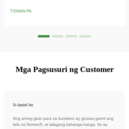
sa Mapanganib na Kapaligiran? Ang telang Nomex ay
partikular na idinisenyo para sa proteksyon sa kuryente at
TIGNAN PA
nagbibigay ng mahalagang kalasag laban sa mga panganib
na dulot ng kuryente. Ang proprietary ...
Mga Pagsusuri ng Customer
Si daniel lee
Ang aming gear para sa bumbero ay ginawa gamit ang
tela na Nomex®, at talagang kahanga-hanga. Ito ay