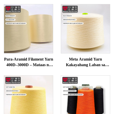
Para-Aramid Filament Yarn
Meta Aramid Yarn
400D–3000D – Mataas na
Kakayahang Laban sa
Lakas, Resistenteng Apoy at
Apoy Mataas na
Tanto para sa mga
Temperatura Retardant
Guwantes, Ropes, Safety
para sa Paglilipat at
Gear na Pananahi
Pagbubuhos Mataas na
Lakas na Teknikal na Yarn