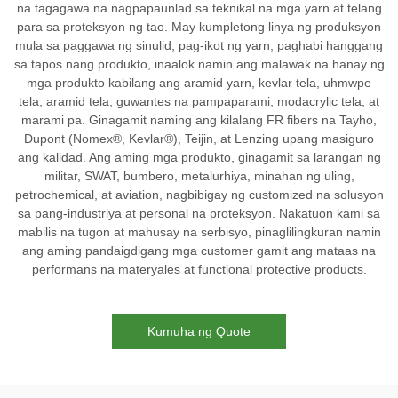
na tagagawa na nagpapaunlad sa teknikal na mga yarn at telang
para sa proteksyon ng tao. May kumpletong linya ng produksyon
mula sa paggawa ng sinulid, pag-ikot ng yarn, paghabi hanggang
sa tapos nang produkto, inaalok namin ang malawak na hanay ng
mga produkto kabilang ang aramid yarn, kevlar tela, uhmwpe
tela, aramid tela, guwantes na pampaparami, modacrylic tela, at
marami pa. Ginagamit naming ang kilalang FR fibers na Tayho,
Dupont (Nomex®, Kevlar®), Teijin, at Lenzing upang masiguro
ang kalidad. Ang aming mga produkto, ginagamit sa larangan ng
militar, SWAT, bumbero, metalurhiya, minahan ng uling,
petrochemical, at aviation, nagbibigay ng customized na solusyon
sa pang-industriya at personal na proteksyon. Nakatuon kami sa
mabilis na tugon at mahusay na serbisyo, pinaglilingkuran namin
ang aming pandaigdigang mga customer gamit ang mataas na
performans na materyales at functional protective products.
Kumuha ng Quote