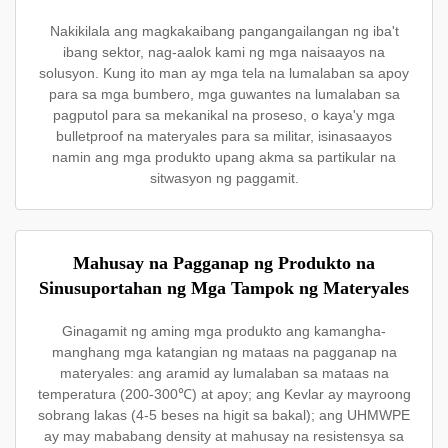
Nakikilala ang magkakaibang pangangailangan ng iba't
ibang sektor, nag-aalok kami ng mga naisaayos na
solusyon. Kung ito man ay mga tela na lumalaban sa apoy
para sa mga bumbero, mga guwantes na lumalaban sa
pagputol para sa mekanikal na proseso, o kaya'y mga
bulletproof na materyales para sa militar, isinasaayos
namin ang mga produkto upang akma sa partikular na
sitwasyon ng paggamit.
Mahusay na Pagganap ng Produkto na
Sinusuportahan ng Mga Tampok ng Materyales
Ginagamit ng aming mga produkto ang kamangha-
manghang mga katangian ng mataas na pagganap na
materyales: ang aramid ay lumalaban sa mataas na
temperatura (200-300℃) at apoy; ang Kevlar ay mayroong
sobrang lakas (4-5 beses na higit sa bakal); ang UHMWPE
ay may mababang density at mahusay na resistensya sa