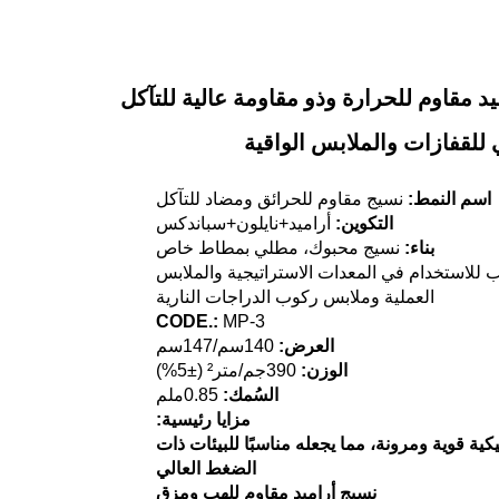
يد مقاوم للحرارة وذو مقاومة عالية للتآكل
 للقفازات والملابس الواقية
اسم النمط:
نسيج مقاوم للحرائق ومضاد للتآكل
التكوين:
أراميد+نايلون+سباندكس
بناء:
نسيج محبوك، مطلي بمطاط خاص
للاستخدام في المعدات الاستراتيجية والملابس
العملية وملابس ركوب الدراجات النارية
CODE.:
MP-3
العرض:
140سم/147سم
الوزن:
390
جم/متر² (±5%)
السُمك:
0.85ملم
مزايا رئيسية:
كية قوية ومرونة، مما يجعله مناسبًا للبيئات ذات
الضغط العالي
نسيج أراميد مقاوم للهب ومزق