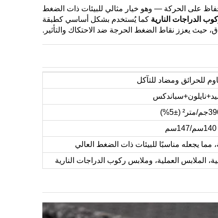
الحفاظ على الحركة — وهو خيار مثالي للبيئات ذات الضغط
كوب الدراجات النارية
كما يُستخدم بشكل أساسي كطبقة
ق، حيث يعزز نقاط الضغط الحرجة ضد الاحتكاك والتأثير.
وم للحرائق ومضاد للتآكل
يد+نايلون+سباندكس
39
جم/متر² (±5%)
140سم/147سم
 مما يجعله مناسبًا للبيئات ذات الضغط العالي
ية، الملابس العملية، وملابس ركوب الدراجات النارية