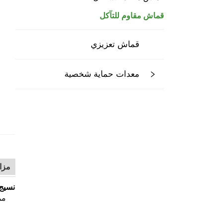
قماش مقاوم للتآكل
قماش تعزيزي
معدات حماية شخصية
مزاي
نسيج 
مم