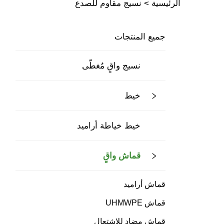
الرئيسية >
نسيج مقاوم للصدع
جميع المنتجات
نسيج واقٍ مُغطّى
خيط
خيط خياطة أراميد
قماش واقٍ
قماش أراميد
قماش UHMWPE
قماش مضاد للاشتعال