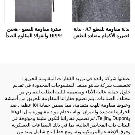
بدلة مقاومة للقطع A7 - بذلة
سترة مقاومة للقطع - هجين
قصيرة الأكمام مضادة للطعن
HPPE والفولاذ المقاوم للصدأ
والعض مخصصة لرجال الأمن
لمذابح اللحوم، قص ألواح
وضباط التصحيح
المعدن، ومعدات السلامة في
المطابخ التجارية
بصفتها شركة رائدة في توريد القفازات المقاومة للحريق،
تخصصت شركة شانتو مينغدا للمنسوجات المحدودة في تقديم
حلول حماية عالية الأداء ومصممة لتلبية الطلب الصارم من
مختلف الصناعات. يتم تصنيع قفازاتنا المقاومة للحريق من أقمشة
وخيوط مقاومة للهب متقدمة، مما يضمن حمايةً tối عظمى ضد
الحرارة الشديدة والنيران. وباستخدام مواد مشهورة مثل تايho
وDupont وTeijin، تم تصميم قفازاتنا لتكون متينة وموثوقة في
البيئات ذات المخاطر العالية، بما في ذلك القطاعات العسكرية
وفرق الإطفاء والبتروكيماوية. ومع خط إنتاج شامل يمتد من