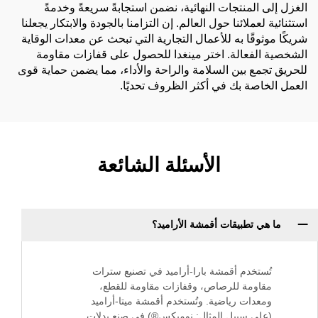
الغزل إلى المنتجات النهائية، نضمن استجابةً سريعةً وخدمةً
استثنائية لعملائنا حول العالم. إن التزامنا بالجودة والابتكار يجعلنا
شريكًا موثوقًا به للأعمال التجارية التي تبحث عن معدات الوقاية
الشخصية الفعالة. اختر مينغدا للحصول على قفازات مقاومة
للحريق تجمع بين السلامة والراحة والأداء، مما يضمن حماية قوى
العمل الخاصة بك في أكثر الظروف تحديًا.
الأسئلة الشائعة
ما هي تطبيقات أقمشة الأراميد؟
تُستخدم أقمشة بارا-أراميد في تصنيع سترات
مقاومة للرصاص، وقفازات مقاومة للقطع،
ومعدات رياضية. وتُستخدم أقمشة ميتا-أراميد
(على سبيل المثال: نوميكس®) في صنع بدلات