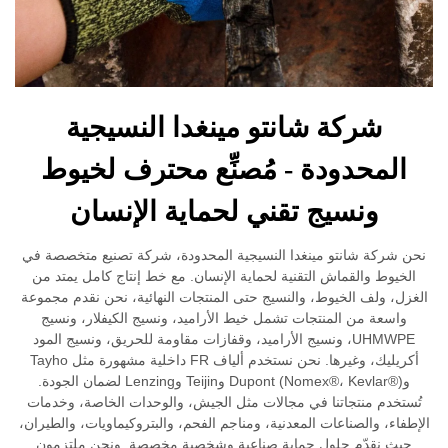
شركة شانتو مينغدا النسيجية
المحدودة - مُصنِّع محترف لخيوط
ونسيج تقني لحماية الإنسان
نحن شركة شانتو مينغدا النسيجية المحدودة، شركة تصنيع متخصصة في
الخيوط والقماش التقنية لحماية الإنسان. مع خط إنتاج كامل يمتد من
الغزل، ولف الخيوط، والنسيج حتى المنتجات النهائية، نحن نقدم مجموعة
واسعة من المنتجات تشمل خيط الأراميد، ونسيج الكيفلار، ونسيج
UHMWPE، ونسيج الأراميد، وقفازات مقاومة للحريق، ونسيج المود
أكريليك، وغيرها. نحن نستخدم ألياف FR داخلية مشهورة مثل Tayho
وDupont (Nomex®، Kevlar®) وTeijin وLenzing لضمان الجودة.
تُستخدم منتجاتنا في مجالات مثل الجيش، والوحدات الخاصة، وخدمات
الإطفاء، والصناعات المعدنية، ومناجم الفحم، والبتروكيماويات، والطيران،
حيث نقدّم حلول حماية صناعية وشخصية مخصصة. ونحن ملتزمون