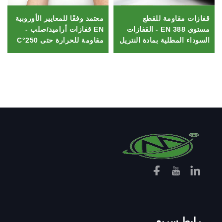
قفازات مقاومة للقطع
معتمد وفقًا للمعايير الأوروبية
مستوي EN 388 - القفازات
EN قفازات أراميد/صلب -
السوداء المطلية بمادة النتريل
مقاومة للحرارة حتى 250°C
HPPE، مرنة ومقاومة
ومقاومة للقطع مخصصة
للانزلاق للميكانيكيين
للحام/النفط والغاز، مصنوعة
من ألياف كفلر وشبكة مركبة
رابط سريع