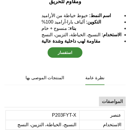
ومقاوم للحريق
اسم النمط:
خيوط خياطة من الأراميد
التكوين:
ألياف بارا-أراميد 100%
بناء:
منسوج + خام
الاستخدام:
النسيج، الخياطة، التزيين، النسج
مقاومة لهب داخلية وشدة عالية
استفسار
نظرة عامة
المنتجات الموصى بها
المواصفات
عنصر
P203FYT-X
الاستخدام
النسيج، الخياطة، التزيين، النسج