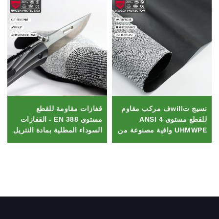
نسيج تwillف مركب مقاوم
قفازات مقاومة للقطع
للقطع مستوى ANSI 4
مستوي EN 388 - القفازات
UHMWPE واقية مصنوعة من
السوداء المطلية بمادة النتريل
نسيج HPPE مع نمط ملتصق
HPPE، مرنة ومقاومة
للانزلاق للميكانيكيين