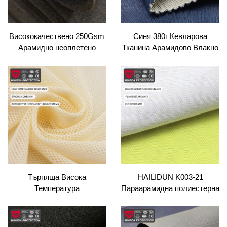
Висококачествено 250Gsm
Синя 380г Кевларова
Арамидно неоплетено
Тканина Арамидово Влакно
платно мек дишещ
Огнеупорен Твил Плетен
материал за хирургически
Огнеупорен Градски
маски защитна облекло
Работен Дрехи
производство на торби
подбивка
Търпяща Висока
HAILIDUN K003-21
Температура
Параарамидна полиестерна
Противостойчивост към
нишестена нишка, покрита
Износ Кевларова Тканина
със стоманена жица,
Силно Прилепване
трикотажна тъкан с