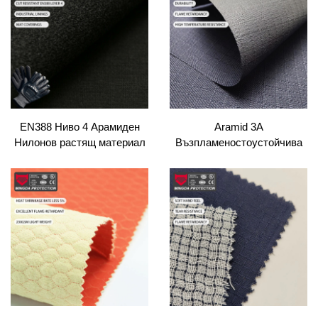
Автомобилна Силиконова
резистентност на рязане по
Тръба Плетена Мета
ANSI A5~A6 за предпазна
Арамидова Тканина
ръкавица
EN388 Ниво 4 Арамиден
Аramid 3A
Нилонов растящ материал
Възпламеностоустойчива
с антиабразивни свойства
Kevlar тъкан Тъмносиня
за защитна облекло, торби,
Антистатична Nomex
портьори, подбивки - за
Аramid тъкан
младеж