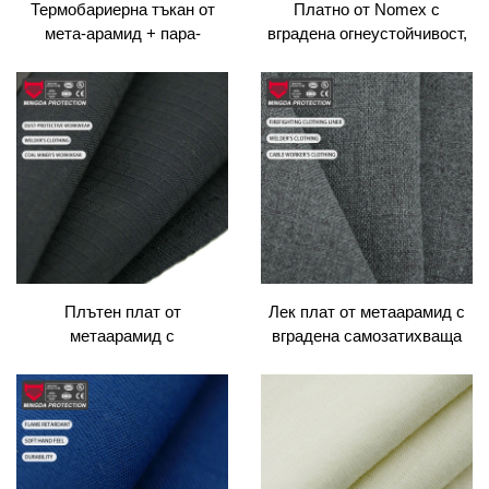
Термобариерна тъкан от
Платно от Nomex с
мета-арамид + пара-
вградена огнеустойчивост,
арамидна пчелна пита, 230
непроницаемо за петна/
г/м² |
вода, Kevlar, антистатично
защитно арамидно платно,
трикотаж, устойчиво на
скъсване
Плътен плат от
Лек плат от метаарамид с
метаарамид с
вградена самозатихваща
антивъзбуждаща нишка |
способност, 115 г/м² | Сив
Самозатихващ плат за
меланж самозатихващ плат
работни дрехи и униформи
за предпазно облекло