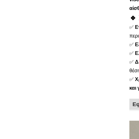
αίσ
🔹
✅
Ε
περ
✅
Ε
✅
Ε
✅
Δ
θέση
✅
Χ
και
Εφ