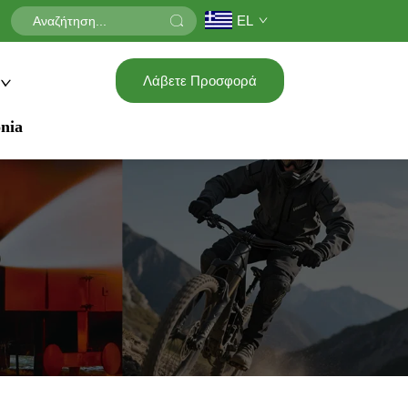
EL
Λάβετε Προσφορά
nia