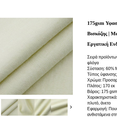
175gsm Υφασ
Βισκόζης | Μ
Εργατική Εν
Σειρά προϊόντω
φλόγα
Σύσταση: 60% M
Τύπος ύφανσης
Χρώμα: Προσαρ
Πλάτος: 170 εκ
Βάρος: 175 gs
Χαρακτηριστικά
πλυτό, άνετο
Εφαρμογή: Πουκ
ανθιστάμενα στ