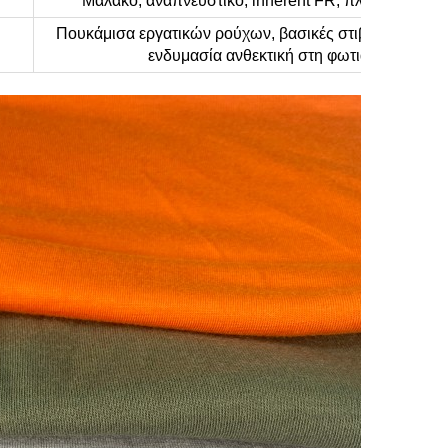
Μαλακό, αναπνευστικό, inherent FR, πλυτό, άνετο
Πουκάμισα εργατικών ρούχων, βασικές στιβάδες, στολέ
ενδυμασία ανθεκτική στη φωτιά