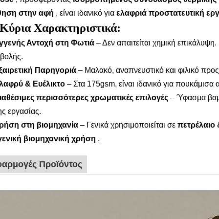
θηση στην αφή
, είναι ιδανικό για
ελαφριά προστατευτική ερ
Κύρια Χαρακτηριστικά:
γγενής Αντοχή στη Φωτιά
– Δεν απαιτείται χημική επικάλυψη
ιβολής.
ξαιρετική Παρηγοριά
– Μαλακό, αναπνευστικό και φιλικό προς
λαφρύ & Ευέλικτο
– Στα 175gsm, είναι ιδανικό για πουκάμισ
ιαθέσιμες περισσότερες χρωματικές επιλογές
– Ύφασμα βαμ
ς εργασίας.
ρήση στη βιομηχανία
– Γενικά χρησιμοποιείται σε
πετρέλαιο 
 γενική βιομηχανική χρήση
.
αρμογές Προϊόντος