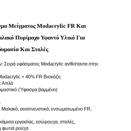
μα Μείγματος Modacrylic FR Και
αλακό Πυρίμαχο Υφαντό Υλικό Για
δυμασία Και Στολές
ν: Σειρά υφάσματος Modacrylic ανθίσταντα στην
odacrylic + 40% FR Βισκόζη
: Απλό
μοστικό (Ύφασμα βαμμένο)
m
: Μαλακό, αναπνευστικό, ενσωματωμένο FR,
άμισα εργασίας, εσώρουχα, στολές,
η φωτιά ρούχα