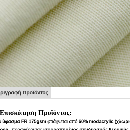
ριγραφή Προϊόντος
Επισκόπηση Προϊόντος:
ό
ύφασμα FR 175gsm
φτιάχνεται από
60% modacrylic (χλωρι
cose
, προσφέροντας
ισορροπημένος συνδυασμός θερμικής 