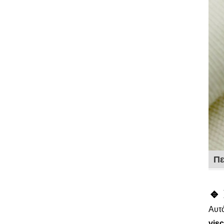
Πε
🔹
Αυτ
vis