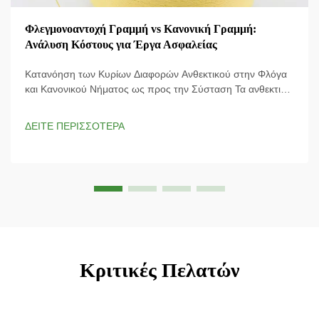
Φλεγμονοαντοχή Γραμμή vs Κανονική Γραμμή:
Ανάλυση Κόστους για Έργα Ασφαλείας
Κατανόηση των Κυρίων Διαφορών Ανθεκτικού στην Φλόγα
και Κανονικού Νήματος ως προς την Σύσταση Τα ανθεκτικά
στη φλόγα νήματα διαθέτουν ειδικές χημικές επεξεργασίες
που τα καθιστούν πολύ δύσκολο να αναφλεγούν και
ΔΕΙΤΕ ΠΕΡΙΣΣΟΤΕΡΑ
μπορούν πραγματικά να επιβραδύνουν την εξάπλωση της
φωτιάς, εάν εμφανιστεί. Τι...
Κριτικές Πελατών