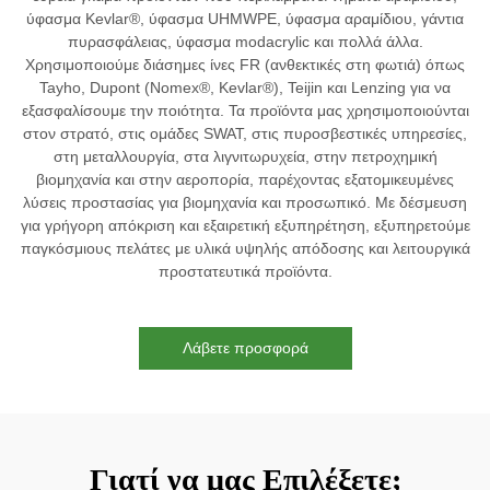
ύφασμα Kevlar®, ύφασμα UHMWPE, ύφασμα αραμίδιου, γάντια
πυρασφάλειας, ύφασμα modacrylic και πολλά άλλα.
Χρησιμοποιούμε διάσημες ίνες FR (ανθεκτικές στη φωτιά) όπως
Tayho, Dupont (Nomex®, Kevlar®), Teijin και Lenzing για να
εξασφαλίσουμε την ποιότητα. Τα προϊόντα μας χρησιμοποιούνται
στον στρατό, στις ομάδες SWAT, στις πυροσβεστικές υπηρεσίες,
στη μεταλλουργία, στα λιγνιτωρυχεία, στην πετροχημική
βιομηχανία και στην αεροπορία, παρέχοντας εξατομικευμένες
λύσεις προστασίας για βιομηχανία και προσωπικό. Με δέσμευση
για γρήγορη απόκριση και εξαιρετική εξυπηρέτηση, εξυπηρετούμε
παγκόσμιους πελάτες με υλικά υψηλής απόδοσης και λειτουργικά
προστατευτικά προϊόντα.
Λάβετε προσφορά
Γιατί να μας Επιλέξετε;