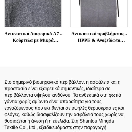
Αντιστατικό Διαφορικό Α7 -
Αντικοπτικό προβλήματος -
Κούρτελα με Μικρά
HPPE & Ανοξείδωτο
Μάνικα Αντίστασης σε
χάλκας υβριδικό για
Επιδρομές και Δάκνιση για
ταβερνέ, κοπή φύλλου
Υπαλλήλους Ασφαλείας και
μετάλλου, εμπορική κουζίνα
Φρουρών
PPE
Στο σημερινό βιομηχανικό περιβάλλον, η ασφάλεια και η
προστασία είναι εξαιρετικά σημαντικές, ιδιαίτερα σε
περιβάλλοντα υψηλού κινδύνου. Τα ανθεκτικά στη φωτιά
γάντια χωρίς αμίαντο είναι απαραίτητα για τους
εργαζόμενους που εκτίθενται σε υψηλές θερμοκρασίες και
φλόγες, καθώς διασφαλίζουν την ασφάλειά τους χωρίς να
θυσιάζεται η άνεση ή η ευελιξία. Στη Shantou Mingda
Textile Co., Ltd., εξειδικευόμαστε στην παραγωγή