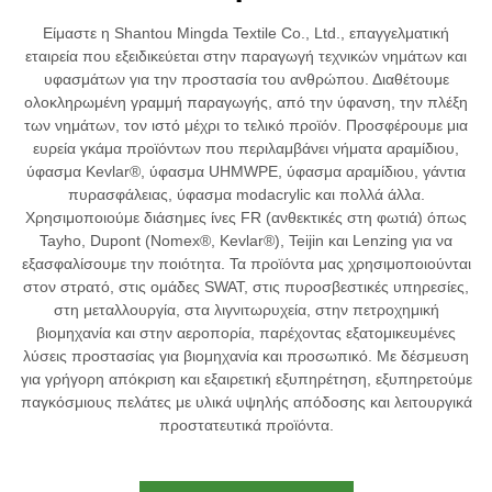
Είμαστε η Shantou Mingda Textile Co., Ltd., επαγγελματική
εταιρεία που εξειδικεύεται στην παραγωγή τεχνικών νημάτων και
υφασμάτων για την προστασία του ανθρώπου. Διαθέτουμε
ολοκληρωμένη γραμμή παραγωγής, από την ύφανση, την πλέξη
των νημάτων, τον ιστό μέχρι το τελικό προϊόν. Προσφέρουμε μια
ευρεία γκάμα προϊόντων που περιλαμβάνει νήματα αραμίδιου,
ύφασμα Kevlar®, ύφασμα UHMWPE, ύφασμα αραμίδιου, γάντια
πυρασφάλειας, ύφασμα modacrylic και πολλά άλλα.
Χρησιμοποιούμε διάσημες ίνες FR (ανθεκτικές στη φωτιά) όπως
Tayho, Dupont (Nomex®, Kevlar®), Teijin και Lenzing για να
εξασφαλίσουμε την ποιότητα. Τα προϊόντα μας χρησιμοποιούνται
στον στρατό, στις ομάδες SWAT, στις πυροσβεστικές υπηρεσίες,
στη μεταλλουργία, στα λιγνιτωρυχεία, στην πετροχημική
βιομηχανία και στην αεροπορία, παρέχοντας εξατομικευμένες
λύσεις προστασίας για βιομηχανία και προσωπικό. Με δέσμευση
για γρήγορη απόκριση και εξαιρετική εξυπηρέτηση, εξυπηρετούμε
παγκόσμιους πελάτες με υλικά υψηλής απόδοσης και λειτουργικά
προστατευτικά προϊόντα.