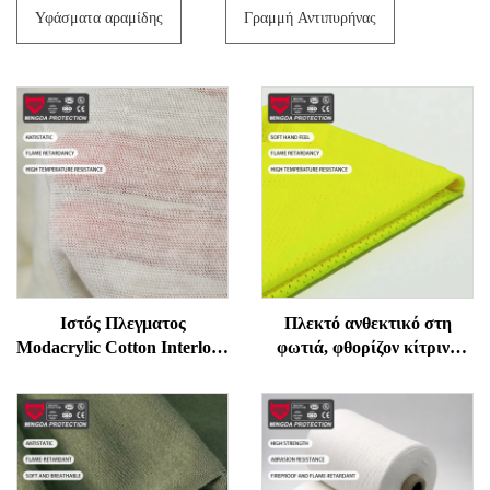
Υφάσματα αραμίδης
Γραμμή Αντιπυρήνας
Ιστός Πλεγματος
Πλεκτό ανθεκτικό στη
Modacrylic Cotton Interlock
φωτιά, φθορίζον κίτρινο
Λευκό Φλογοπιστό
βαμβακερό ύφασμα
Ενδυματολόγιο Εργασίας
Modacrylic