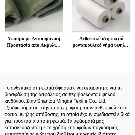
Υφασμα με Αντιπυρανική
Ανθεκτικό στη φωτιά
Προστασία από Ακρυλικό
μοντακρυλικό νήμα υψηλού
και Βαμβάκι για Εργατική
δείκτη οξυγόνου (LOI),
Ενδυμασία - Μαλακό, Αντι-
πιστοποιημένο από OEKO-
Ηλεκτροστατικό, Καλή
TEX, ελεύθερο αντιμονίου |
Αναδρομή, Αντιπυρανικό
Νήμα από μείγμα
Γρίφος για Ενδυμασία
βαμβακιού, στριφτό σε
Ασφαλείας
δαχτυλίδι
Το ανθεκτικό στη φωτιά ύφασμα είναι απαραίτητο για τη
διασφάλιση της ασφάλειας σε περιβάλλοντα υψηλού
κινδύνου. Στην Shantou Mingda Textile Co., Ltd.,
εξειδικευόμαστε στην παροχή υφασμάτων ανθεκτικών στη
φωτιά υψηλής απόδοσης, τα οποία έχουν σχεδιαστεί ειδικά
για προστασία από τη φωτιά. Τα υφάσματά μας
κατασκευάζονται με τη χρήση κορυφαίων παγκόσμιας
εμπιστοσύνης ινών που διαθέτουν εγγενείς ιδιότητες