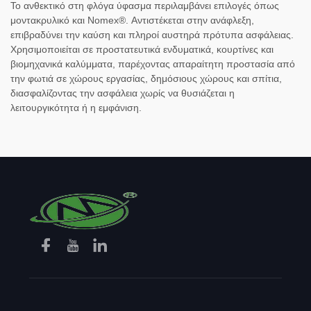
Το ανθεκτικό στη φλόγα ύφασμα περιλαμβάνει επιλογές όπως
μοντακρυλικό και Nomex®. Αντιστέκεται στην ανάφλεξη,
επιβραδύνει την καύση και πληροί αυστηρά πρότυπα ασφάλειας.
Χρησιμοποιείται σε προστατευτικά ενδυματικά, κουρτίνες και
βιομηχανικά καλύμματα, παρέχοντας απαραίτητη προστασία από
την φωτιά σε χώρους εργασίας, δημόσιους χώρους και σπίτια,
διασφαλίζοντας την ασφάλεια χωρίς να θυσιάζεται η
λειτουργικότητα ή η εμφάνιση.