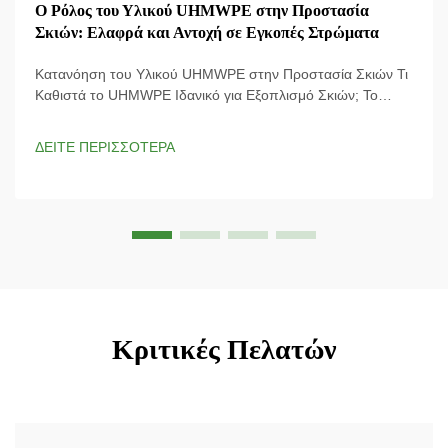
Ο Ρόλος του Υλικού UHMWPE στην Προστασία
Σκιών: Ελαφρά και Αντοχή σε Εγκοπές Στρώματα
Κατανόηση του Υλικού UHMWPE στην Προστασία Σκιών Τι
Καθιστά το UHMWPE Ιδανικό για Εξοπλισμό Σκιών; Το
υλικό UHMWPE (Ultra-High Molecular Weight Polyethylene)
χρησιμοποιείται στο πιο σύγχρονο εξοπλισμό σκιών, καθώς
ΔΕΙΤΕ ΠΕΡΙΣΣΟΤΕΡΑ
το αναλογικό του μέτριο δυνάμεων-βάρους είναι φοβερό και
σημαίνει ότι ...
Κριτικές Πελατών