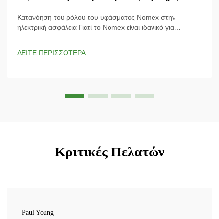
Κατανόηση του ρόλου του υφάσματος Nomex στην
ηλεκτρική ασφάλεια Γιατί το Nomex είναι ιδανικό για
επικίνδυνα περιβάλλοντα; Το ύφασμα Nomex έχει σχεδιαστεί
ειδικά για προστασία από ηλεκτρικές διαρροές και παρέχει
ΔΕΙΤΕ ΠΕΡΙΣΣΟΤΕΡΑ
απαραίτητη προστασία από ηλεκτρικούς κινδύνους. Η
ιδιόκτητη...
Κριτικές Πελατών
Paul Young