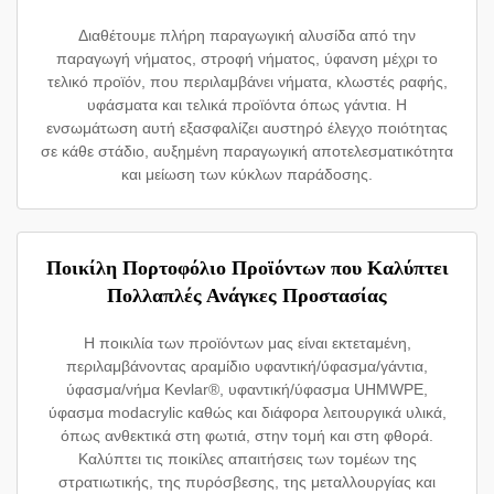
Διαθέτουμε πλήρη παραγωγική αλυσίδα από την
παραγωγή νήματος, στροφή νήματος, ύφανση μέχρι το
τελικό προϊόν, που περιλαμβάνει νήματα, κλωστές ραφής,
υφάσματα και τελικά προϊόντα όπως γάντια. Η
ενσωμάτωση αυτή εξασφαλίζει αυστηρό έλεγχο ποιότητας
σε κάθε στάδιο, αυξημένη παραγωγική αποτελεσματικότητα
και μείωση των κύκλων παράδοσης.
Ποικίλη Πορτοφόλιο Προϊόντων που Καλύπτει
Πολλαπλές Ανάγκες Προστασίας
Η ποικιλία των προϊόντων μας είναι εκτεταμένη,
περιλαμβάνοντας αραμίδιο υφαντική/ύφασμα/γάντια,
ύφασμα/νήμα Kevlar®, υφαντική/ύφασμα UHMWPE,
ύφασμα modacrylic καθώς και διάφορα λειτουργικά υλικά,
όπως ανθεκτικά στη φωτιά, στην τομή και στη φθορά.
Καλύπτει τις ποικίλες απαιτήσεις των τομέων της
στρατιωτικής, της πυρόσβεσης, της μεταλλουργίας και