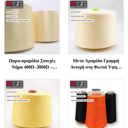
Παρα-αραμίδιο Συνεχές
Μετα Αραμίδα Γραμμή
Νήμα 400D–3000D –
Αντοχή στη Φωτιά Υψηλή
Υψηλής Αντοχής,
Θερμοκρασία
Ανθεκτικό σε Φλόγα και
Αντιφλεγμονική για Ράπτη
Κοπή για Γάντια, Σχοινιά,
και Πλέξιμο Υψηλής
Ραπτικά Προστασίας
Δύναμης Τεχνική Γραμμή