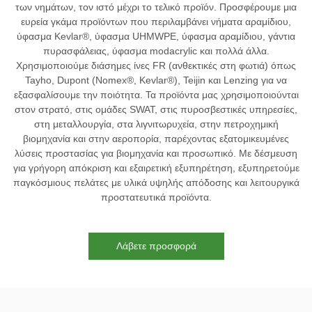
των νημάτων, τον ιστό μέχρι το τελικό προϊόν. Προσφέρουμε μια
ευρεία γκάμα προϊόντων που περιλαμβάνει νήματα αραμίδιου,
ύφασμα Kevlar®, ύφασμα UHMWPE, ύφασμα αραμίδιου, γάντια
πυρασφάλειας, ύφασμα modacrylic και πολλά άλλα.
Χρησιμοποιούμε διάσημες ίνες FR (ανθεκτικές στη φωτιά) όπως
Tayho, Dupont (Nomex®, Kevlar®), Teijin και Lenzing για να
εξασφαλίσουμε την ποιότητα. Τα προϊόντα μας χρησιμοποιούνται
στον στρατό, στις ομάδες SWAT, στις πυροσβεστικές υπηρεσίες,
στη μεταλλουργία, στα λιγνιτωρυχεία, στην πετροχημική
βιομηχανία και στην αεροπορία, παρέχοντας εξατομικευμένες
λύσεις προστασίας για βιομηχανία και προσωπικό. Με δέσμευση
για γρήγορη απόκριση και εξαιρετική εξυπηρέτηση, εξυπηρετούμε
παγκόσμιους πελάτες με υλικά υψηλής απόδοσης και λειτουργικά
προστατευτικά προϊόντα.
Λάβετε προσφορά