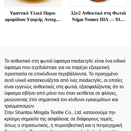
Υφαντικό Υλικό Παρα-
32s/2 Ανθεκτικό στη Φωτιά
αραμίδιου Υψηλής Αντοχής
Νήμα Nomex IIIA — 93%
και Ανθεκτικό στη
Meta-Aramid, Ανθεκτικό
Θερμοκρασία
στη Θερμοκρασία &
Αντιστατικό
Το ανθεκτικό στη φωτιά ύφασμα modacrylic είναι ένα ειδικό
ύφασμα που σχεδιάστηκε για να παρέχει εξαιρετική
προστασία σε επικίνδυνα περιβάλλοντα. Το προηγμένο
αυτό υλικό κατασκευάζεται από ίνες modacrylic, οι οποίες
είναι εγγενώς ανθεκτικές στη φωτιά, εξασφαλίζοντας ότι το
ύφασμα σβήνει από μόνο του όταν εκτίθεται σε φλόγες,
μειώνοντας έτσι σημαντικά τον κίνδυνο εγκαυμάτων και
τραυματισμών.
Στην Shantou Mingda Textile Co., Ltd. κατανοούμε την
κρίσιμη σημασία της ασφάλειας σε διάφορους τομείς,
όπως ο στρατιωτικός, η πυροσβεστική και η πετροχημική