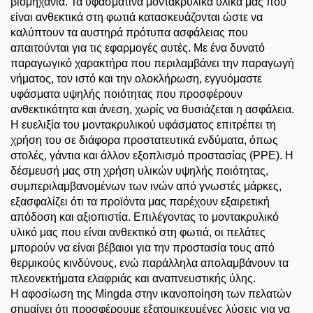
βιομηχανία. Τα υφασμάτινα μοντακρυλικά υλικά μας που
είναι ανθεκτικά στη φωτιά κατασκευάζονται ώστε να
καλύπτουν τα αυστηρά πρότυπα ασφάλειας που
απαιτούνται για τις εφαρμογές αυτές. Με ένα δυνατό
παραγωγικό χαρακτήρα που περιλαμβάνει την παραγωγή
νήματος, τον ιστό και την ολοκλήρωση, εγγυόμαστε
υφάσματα υψηλής ποιότητας που προσφέρουν
ανθεκτικότητα και άνεση, χωρίς να θυσιάζεται η ασφάλεια.
Η ευελιξία του μοντακρυλικού υφάσματος επιτρέπει τη
χρήση του σε διάφορα προστατευτικά ενδύματα, όπως
στολές, γάντια και άλλον εξοπλισμό προστασίας (PPE). Η
δέσμευσή μας στη χρήση υλικών υψηλής ποιότητας,
συμπεριλαμβανομένων των ινών από γνωστές μάρκες,
εξασφαλίζει ότι τα προϊόντα μας παρέχουν εξαιρετική
απόδοση και αξιοπιστία. Επιλέγοντας το μοντακρυλικό
υλικό μας που είναι ανθεκτικό στη φωτιά, οι πελάτες
μπορούν να είναι βέβαιοι για την προστασία τους από
θερμικούς κινδύνους, ενώ παράλληλα απολαμβάνουν τα
πλεονεκτήματα ελαφριάς και αναπνευστικής ύλης.
Η αφοσίωση της Mingda στην ικανοποίηση των πελατών
σημαίνει ότι προσφέρουμε εξατομικευμένες λύσεις για να