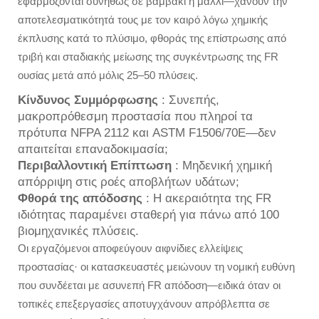
εφαρμόζονται συνήθως σε βαμβάκι ή μαλλί—χάνουν την
αποτελεσματικότητά τους με τον καιρό λόγω χημικής
έκπλυσης κατά το πλύσιμο, φθοράς της επίστρωσης από
τριβή και σταδιακής μείωσης της συγκέντρωσης της FR
ουσίας μετά από μόλις 25–50 πλύσεις.
Κίνδυνος Συμμόρφωσης
: Συνεπής,
μακροπρόθεσμη προστασία που πληροί τα
πρότυπα NFPA 2112 και ASTM F1506/70E—δεν
απαιτείται επαναδοκιμασία;
Περιβαλλοντική Επίπτωση
: Μηδενική χημική
απόρριψη στις ροές αποβλήτων υδάτων;
Φθορά της απόδοσης
: Η ακεραιότητα της FR
ιδιότητας παραμένει σταθερή για πάνω από 100
βιομηχανικές πλύσεις.
Οι εργαζόμενοι αποφεύγουν αιφνίδιες ελλείψεις
προστασίας· οι κατασκευαστές μειώνουν τη νομική ευθύνη
που συνδέεται με ασυνεπή FR απόδοση—ειδικά όταν οι
τοπικές επεξεργασίες αποτυγχάνουν απρόβλεπτα σε