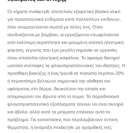
Οι νήματα modacrylic αποτελούν εξαιρετικό βασικό υλικό
για προστατευτικά ενδύματα κατά πολλαπλών κινδύνων,
όταν αναμειγνύονται σωστά με άλλες ίνες. Όταν
συνδυάζονται με βαμβάκι, οι εργαζόμενοι επωφελούνται
από καλύτερη αεριστότητα και μειωμένη στατική ηλεκτρική
φόρτιση, γεγονός που έχει μεγάλη σημασία σε εργασίες
όπου απαιτείται ηλεκτρική ασφάλεια. Το ύφασμα διατηρεί
ωστόσο ανέπαφες τις φλογοπροστατευτικές του ιδιότητες. Η
προσθήκη βισκόζης ή ίνας lyocell σε ποσοστό περίπου 20%
ή περισσότερο βελτιώνει σημαντικά την αίσθηση του
υφάσματος στο δέρμα, διευκολύνει την κίνηση και
απομακρύνει τον ιδρώτα από το σώμα. Τα παραδοσιακά
φλογοπροστατευτικά εξοπλίσματα τείνουν να είναι σκληρά
και άβολα, αλλά αυτά τα μείγματα επιλύουν αυτό το
πρόβλημα. Για καταστάσεις που περιλαμβάνουν έντονη
θερμότητα, η ανάμειξη modacrylic με αραμιδικές ίνες