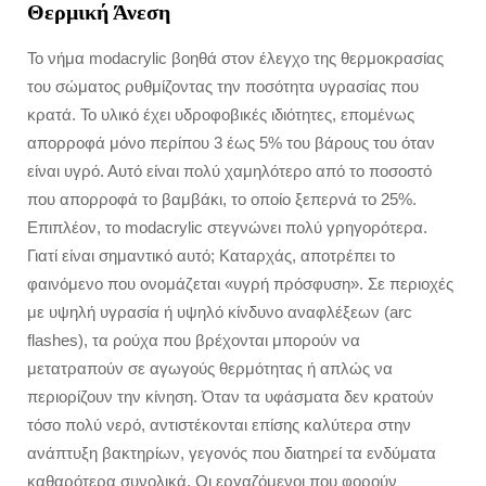
Θερμική Άνεση
Το νήμα modacrylic βοηθά στον έλεγχο της θερμοκρασίας
του σώματος ρυθμίζοντας την ποσότητα υγρασίας που
κρατά. Το υλικό έχει υδροφοβικές ιδιότητες, επομένως
απορροφά μόνο περίπου 3 έως 5% του βάρους του όταν
είναι υγρό. Αυτό είναι πολύ χαμηλότερο από το ποσοστό
που απορροφά το βαμβάκι, το οποίο ξεπερνά το 25%.
Επιπλέον, το modacrylic στεγνώνει πολύ γρηγορότερα.
Γιατί είναι σημαντικό αυτό; Καταρχάς, αποτρέπει το
φαινόμενο που ονομάζεται «υγρή πρόσφυση». Σε περιοχές
με υψηλή υγρασία ή υψηλό κίνδυνο αναφλέξεων (arc
flashes), τα ρούχα που βρέχονται μπορούν να
μετατραπούν σε αγωγούς θερμότητας ή απλώς να
περιορίζουν την κίνηση. Όταν τα υφάσματα δεν κρατούν
τόσο πολύ νερό, αντιστέκονται επίσης καλύτερα στην
ανάπτυξη βακτηρίων, γεγονός που διατηρεί τα ενδύματα
καθαρότερα συνολικά. Οι εργαζόμενοι που φορούν