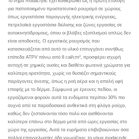
Το νήμα modacrylic έχει καθιερωθεί ως η πρώτη επιλογή
για πιστοποιημένο προστατευτικό ρουχισμό σε χώρους
όπως εργοστάσια παραγωγής ηλεκτρικής ενέργειας,
πετρελαϊκά εργοστάσια διύλισης και ζώνες εργασίας σε
αυτοκινητόδρομους, όπου οι βλάβες εξοπλισμού απλώς δεν
είναι αποδεκτές. Ο εργατικός ρουχισμός που
κατασκευάζεται από αυτό το υλικό επιτυγχάνει συνήθως
επίπεδα ATPV πάνω από 8 cal/cm², προσφέρει ισχυρή
αντοχή σε χημικές ουσίες και διαθέτει φωτεινά χρώματα για
καλύτερη ορατότητα, χωρίς να θυσιάζει σημαντικούς
παράγοντες άνεσης, όπως η ροή αέρα και η απαλή υφή
επαφής με το δέρμα. Σύμφωνα με έρευνες πεδίου, οι
εργαζόμενοι φορούν αυτά τα ενδύματα περίπου 30% πιο
συχνά από τα παραδοσιακά ανθεκτικά στη φλόγα ρούχα,
καθώς δεν ζεσταίνονται τόσο πολύ και αισθάνονται
καλύτερα επάνω στο δέρμα μετά από ώρες εργασίας στο
χώρο της εργασίας. Αυτά τα ευρήματα επιβεβαιώνουν όσα
πολλοί επαγγελματίες ήδη γνωρίζουν: το νήμα modacrylic