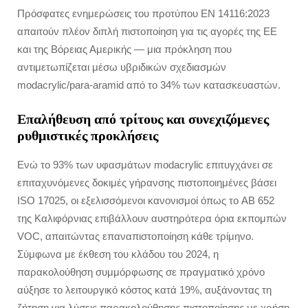
Πρόσφατες ενημερώσεις του προτύπου EN 14116:2023
απαιτούν πλέον διπλή πιστοποίηση για τις αγορές της ΕΕ
και της Βόρειας Αμερικής — μια πρόκληση που
αντιμετωπίζεται μέσω υβριδικών σχεδιασμών
modacrylic/para-aramid από το 34% των κατασκευαστών.
Επαλήθευση από τρίτους και συνεχιζόμενες
ρυθμιστικές προκλήσεις
Ενώ το 93% των υφασμάτων modacrylic επιτυγχάνει σε
επιταχυνόμενες δοκιμές γήρανσης πιστοποιημένες βάσει
ISO 17025, οι εξελισσόμενοι κανονισμοί όπως το AB 652
της Καλιφόρνιας επιβάλλουν αυστηρότερα όρια εκπομπών
VOC, απαιτώντας επαναπιστοποίηση κάθε τρίμηνο.
Σύμφωνα με έκθεση του κλάδου του 2024, η
παρακολούθηση συμμόρφωσης σε πραγματικό χρόνο
αύξησε το λειτουργικό κόστος κατά 19%, αυξάνοντας τη
ζήτηση για λύσεις παρακολούθησης πιστοποίησης με χρήση