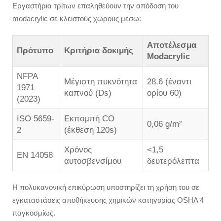
Εργαστήρια τρίτων επαληθεύουν την απόδοση του
modacrylic σε κλειστούς χώρους μέσω:
Αποτέλεσμα
Πρότυπο
Κριτήρια δοκιμής
Modacrylic
NFPA
Μέγιστη πυκνότητα
28,6 (έναντι
1971
καπνού (Ds)
ορίου 60)
(2023)
ISO 5659-
Εκπομπή CO
0,06 g/m²
2
(έκθεση 120s)
Χρόνος
<1,5
EN 14058
αυτοσβενσίμου
δευτερόλεπτα
Η πολυκανονική επικύρωση υποστηρίζει τη χρήση του σε
εγκαταστάσεις αποθήκευσης χημικών κατηγορίας OSHA 4
παγκοσμίως.