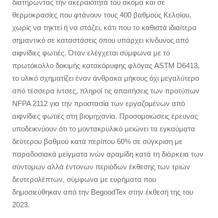
διατηρώντας την ακεραιότητά του ακόμα και σε
θερμοκρασίες που φτάνουν τους 400 βαθμούς Κελσίου,
χωρίς να τηκτεί ή να στάζει, κάτι που το καθιστά ιδιαίτερα
σημαντικό σε καταστάσεις όπου υπάρχει κίνδυνος από
αιφνίδιες φωτιές. Όταν ελέγχεται σύμφωνα με το
πρωτόκολλο δοκιμής κατακόρυφης φλόγας ASTM D6413,
το υλικό σχηματίζει έναν άνθρακα μήκους όχι μεγαλύτερο
από τέσσερα ίντσες, πληροί τις απαιτήσεις των προτύπων
NFPA 2112 για την προστασία των εργαζομένων από
αιφνίδιες φωτιές στη βιομηχανία. Προσομοιώσεις έρευνας
υποδεικνύουν ότι το μοντακρυλικό μειώνει τα εγκαύματα
δεύτερου βαθμού κατά περίπου 60% σε σύγκριση με
παραδοσιακά μείγματα ινών αραμίδη κατά τη διάρκεια των
σύντομων αλλά έντονων περιόδων έκθεσης των τριών
δευτερολέπτων, σύμφωνα με ευρήματα που
δημοσιεύθηκαν από την BegoodTex στην έκθεσή της του
2023.