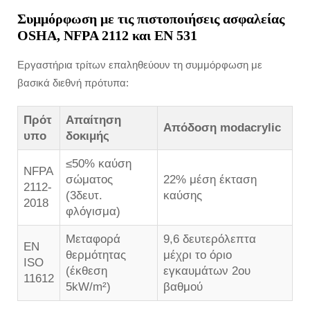
Συμμόρφωση με τις πιστοποιήσεις ασφαλείας
OSHA, NFPA 2112 και EN 531
Εργαστήρια τρίτων επαληθεύουν τη συμμόρφωση με
βασικά διεθνή πρότυπα:
Πρότ
Απαίτηση
Απόδοση modacrylic
υπο
δοκιμής
≤50% καύση
NFPA
σώματος
22% μέση έκταση
2112-
(3δευτ.
καύσης
2018
φλόγισμα)
Μεταφορά
9,6 δευτερόλεπτα
EN
θερμότητας
μέχρι το όριο
ISO
(έκθεση
εγκαυμάτων 2ου
11612
5kW/m²)
βαθμού