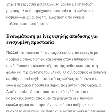
Στην επεξεργασία μετάλλων, τα γάντια με επένδυση
μοντακρυλικού παρέχουν προστασία από φλόγα και
κόψιμο—μειώνοντας την εξάρτηση από όγκινα
πολύστρωτα συστήματα.
Ενσωμάτωση με ίνες υψηλής απόδοσης για
ενισχυμένη προστασία
Πολλοί κατασκευαστές αναμιγνύουν ίνες modacrylic με
αραμίδες όπως Nomex και Kevlar όταν επιθυμούν να
συνδυάσουν τα πλεονεκτήματα της ανθεκτικότητας στη
φωτιά και της αντοχής του υλικού. Ο συνδυασμός λειτουργεί
επειδή το modacrylic σταματά τις φλόγες από μόνο του,
ενώ η αραμίδα προσθέτει σημαντική αντοχή στο ύφασμα.
Αυτό σημαίνει ότι τα προστατευτικά ενδύματα που
κατασκευάζονται από αυτά τα μείγματα δεν πιάνουν
εύκολα φωτιά και παραμένουν ακέραια ακόμη και σε
δύσκολες συνθήκες. Κάποιες ανεξάρτητες δοκιμές δείχνουν