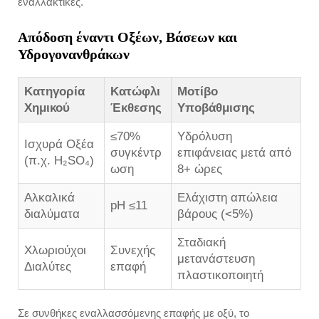
εναλλακτικές.
Απόδοση έναντι Οξέων, Βάσεων και
Υδρογονανθράκων
Κατηγορία
Κατώφλι
Μοτίβο
Χημικού
Έκθεσης
Υποβάθμισης
≤70%
Υδρόλυση
Ισχυρά Οξέα
συγκέντρ
επιφάνειας μετά από
(π.χ. H₂SO₄)
ωση
8+ ώρες
Αλκαλικά
Ελάχιστη απώλεια
pH ≤11
διαλύματα
βάρους (<5%)
Σταδιακή
Χλωριούχοι
Συνεχής
μετανάστευση
Διαλύτες
επαφή
πλαστικοποιητή
Σε συνθήκες εναλλασσόμενης επαφής με οξύ, το