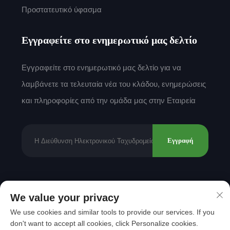
Προστατευτικό ύφασμα
Εγγραφείτε στο ενημερωτικό μας δελτίο
Εγγραφείτε στο ενημερωτικό μας δελτίο για να
λαμβάνετε τα τελευταία νέα του κλάδου, ενημερώσεις
και πληροφορίες από την ομάδα μας στην Εταιρεία
Εγγραφή
Δικαιώματα πνευματικής ιδιοκτησίας © 2025 από
We value your privacy
Shantou Mingda Textile Co., Ltd.
Πολιτική
We use cookies and similar tools to provide our services. If you
απορρήτου
don't want to accept all cookies, click Personalize cookies.