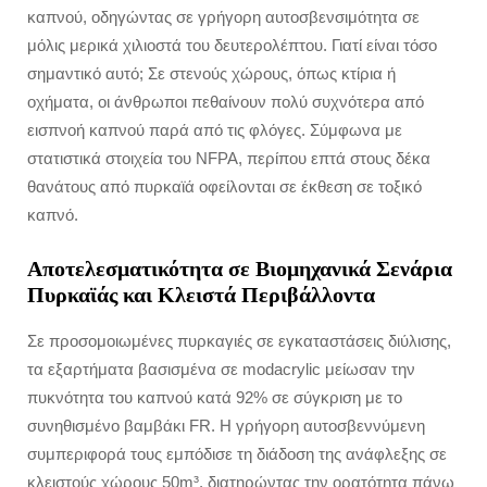
καπνού, οδηγώντας σε γρήγορη αυτοσβενσιμότητα σε
μόλις μερικά χιλιοστά του δευτερολέπτου. Γιατί είναι τόσο
σημαντικό αυτό; Σε στενούς χώρους, όπως κτίρια ή
οχήματα, οι άνθρωποι πεθαίνουν πολύ συχνότερα από
εισπνοή καπνού παρά από τις φλόγες. Σύμφωνα με
στατιστικά στοιχεία του NFPA, περίπου επτά στους δέκα
θανάτους από πυρκαϊά οφείλονται σε έκθεση σε τοξικό
καπνό.
Αποτελεσματικότητα σε Βιομηχανικά Σενάρια
Πυρκαϊάς και Κλειστά Περιβάλλοντα
Σε προσομοιωμένες πυρκαγιές σε εγκαταστάσεις διύλισης,
τα εξαρτήματα βασισμένα σε modacrylic μείωσαν την
πυκνότητα του καπνού κατά 92% σε σύγκριση με το
συνηθισμένο βαμβάκι FR. Η γρήγορη αυτοσβεννύμενη
συμπεριφορά τους εμπόδισε τη διάδοση της ανάφλεξης σε
κλειστούς χώρους 50m³, διατηρώντας την ορατότητα πάνω