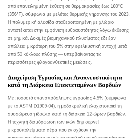
από επανειλημμένη έκθεση σε θερμοκρασίες έως 180°C
(356°F), σύμφωνα με μελέτες θερμικής γήρανσης του 2023.
Η πολυμερική αλυσίδα σταθεροποιημένη με χλώριο
αντιστέκεται στην εμφάνιση ευθραυστότητας λόγω έκθεσης
σε χημικά. Δοκιμές βιομηχανικού πλυσίματος έδειξαν
απώλεια μικρότερη του 5% στην εφελκυστική αντοχή μετά
από 50 κύκλους πλύσης — υπερβαίνοντας τις
περισσότερες φλογοανθεκτικές μειώσεις.
Διαχείριση Υγρασίας και Αναπνευστικότητα
κατά τη Διάρκεια Επεκτεταμένων Βαρδιών
Με ποσοστό επαναπρόσληψης υγρασίας 4,5% (σύμφωνα
με το ASTM D1909-04), η μοδακρυλική ελαχιστοποιεί τη
συσσώρευση ιδρώτα κατά τη διάρκεια 12-ώρων βαρδιών.
Η τεχνητή διαμόρφωση των ινών δημιουργεί
μικροϋπολείμματα αέρα που ενισχύουν την
αναπνευστικότητα χωρίς να απειλούν τη φλογοαντίσταση.