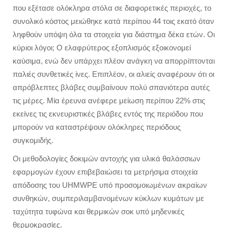
που εξέτασε ολόκληρα στόλα σε διαφορετικές περιοχές, το
συνολικό κόστος μειώθηκε κατά περίπου 44 τοις εκατό όταν
ληφθούν υπόψη όλα τα στοιχεία για διάστημα δέκα ετών. Οι
κύριοι λόγοι; Ο ελαφρύτερος εξοπλισμός εξοικονομεί
καύσιμα, ενώ δεν υπάρχει πλέον ανάγκη να απορρίπτονται
παλιές συνθετικές ίνες. Επιπλέον, οι αλιείς αναφέρουν ότι οι
απρόβλεπτες βλάβες συμβαίνουν πολύ σπανιότερα αυτές
τις μέρες. Μία έρευνα ανέφερε μείωση περίπου 22% στις
εκείνες τις εκνευριστικές βλάβες εντός της περιόδου που
μπορούν να καταστρέψουν ολόκληρες περιόδους
συγκομιδής.
Οι μεθοδολογίες δοκιμών αντοχής για υλικά θαλάσσιων
εφαρμογών έχουν επιβεβαιώσει τα μετρήσιμα στοιχεία
απόδοσης του UHMWPE υπό προσομοιωμένων ακραίων
συνθηκών, συμπεριλαμβανομένων κύκλων κυμάτων με
ταχύτητα τυφώνα και θερμικών σοκ υπό μηδενικές
θερμοκρασίες.