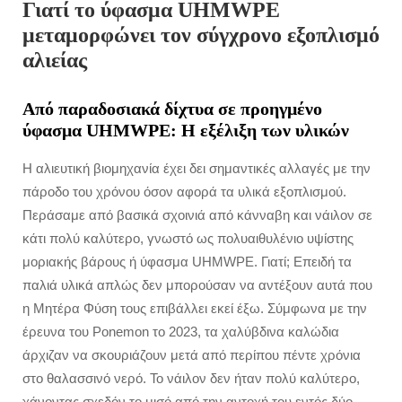
Γιατί το ύφασμα UHMWPE
μεταμορφώνει τον σύγχρονο εξοπλισμό
αλιείας
Από παραδοσιακά δίχτυα σε προηγμένο
ύφασμα UHMWPE: Η εξέλιξη των υλικών
Η αλιευτική βιομηχανία έχει δει σημαντικές αλλαγές με την
πάροδο του χρόνου όσον αφορά τα υλικά εξοπλισμού.
Περάσαμε από βασικά σχοινιά από κάνναβη και νάιλον σε
κάτι πολύ καλύτερο, γνωστό ως πολυαιθυλένιο υψίστης
μοριακής βάρους ή ύφασμα UHMWPE. Γιατί; Επειδή τα
παλιά υλικά απλώς δεν μπορούσαν να αντέξουν αυτά που
η Μητέρα Φύση τους επιβάλλει εκεί έξω. Σύμφωνα με την
έρευνα του Ponemon το 2023, τα χαλύβδινα καλώδια
άρχιζαν να σκουριάζουν μετά από περίπου πέντε χρόνια
στο θαλασσινό νερό. Το νάιλον δεν ήταν πολύ καλύτερο,
χάνοντας σχεδόν το μισό από την αντοχή του εντός δύο