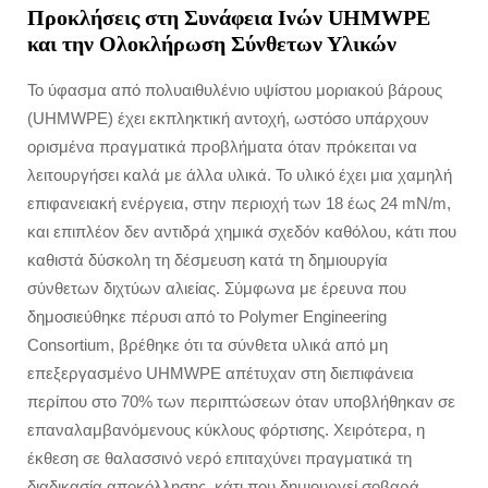
Προκλήσεις στη Συνάφεια Ινών UHMWPE
και την Ολοκλήρωση Σύνθετων Υλικών
Το ύφασμα από πολυαιθυλένιο υψίστου μοριακού βάρους
(UHMWPE) έχει εκπληκτική αντοχή, ωστόσο υπάρχουν
ορισμένα πραγματικά προβλήματα όταν πρόκειται να
λειτουργήσει καλά με άλλα υλικά. Το υλικό έχει μια χαμηλή
επιφανειακή ενέργεια, στην περιοχή των 18 έως 24 mN/m,
και επιπλέον δεν αντιδρά χημικά σχεδόν καθόλου, κάτι που
καθιστά δύσκολη τη δέσμευση κατά τη δημιουργία
σύνθετων διχτύων αλιείας. Σύμφωνα με έρευνα που
δημοσιεύθηκε πέρυσι από το Polymer Engineering
Consortium, βρέθηκε ότι τα σύνθετα υλικά από μη
επεξεργασμένο UHMWPE απέτυχαν στη διεπιφάνεια
περίπου στο 70% των περιπτώσεων όταν υποβλήθηκαν σε
επαναλαμβανόμενους κύκλους φόρτισης. Χειρότερα, η
έκθεση σε θαλασσινό νερό επιταχύνει πραγματικά τη
διαδικασία αποκόλλησης, κάτι που δημιουργεί σοβαρά