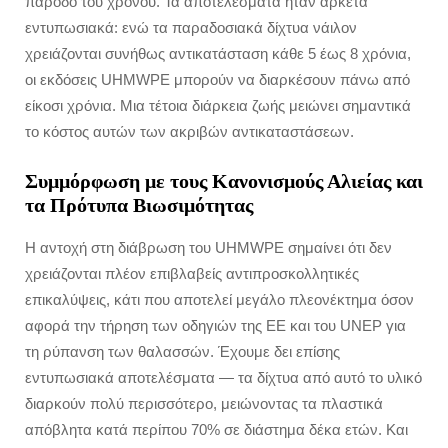
πάροδο του χρόνου. Τα αποτελέσματα ήταν αρκετά
εντυπωσιακά: ενώ τα παραδοσιακά δίχτυα νάιλον
χρειάζονται συνήθως αντικατάσταση κάθε 5 έως 8 χρόνια,
οι εκδόσεις UHMWPE μπορούν να διαρκέσουν πάνω από
είκοσι χρόνια. Μια τέτοια διάρκεια ζωής μειώνει σημαντικά
το κόστος αυτών των ακριβών αντικαταστάσεων.
Συμμόρφωση με τους Κανονισμούς Αλιείας και
τα Πρότυπα Βιωσιμότητας
Η αντοχή στη διάβρωση του UHMWPE σημαίνει ότι δεν
χρειάζονται πλέον επιβλαβείς αντιπροσκολλητικές
επικαλύψεις, κάτι που αποτελεί μεγάλο πλεονέκτημα όσον
αφορά την τήρηση των οδηγιών της ΕΕ και του UNEP για
τη ρύπανση των θαλασσών. Έχουμε δει επίσης
εντυπωσιακά αποτελέσματα — τα δίχτυα από αυτό το υλικό
διαρκούν πολύ περισσότερο, μειώνοντας τα πλαστικά
απόβλητα κατά περίπου 70% σε διάστημα δέκα ετών. Και