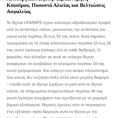
Καυσίμου, Ποσοστά Αλιείας και Βελτιώσεις
Ασφαλείας
Τα δίχτυα UHMWPE έχουν καλύτερο υδροδυναμικό προφίλ
από τα αντίστοιχα νάιλον, μειώνοντας την αντίσταση του
νερού κατά περίπου 35 έως 50 τοις εκατό. Αυτό σημαίνει
πραγματικά ότι τα πλοία καταναλώνουν περίπου 15 έως 20
τοις εκατό λιγότερη καύσιμη ύλη σε κάθε διαδρομή. Οι
ψαράδες που άλλαξαν σε αυτά τα νεότερα δίχτυα
αναφέρουν ότι ανεβάζουν τα αλιεύματα περίπου 18 τοις
εκατό γρηγορότερα. Και υπάρχει ένα ακόμη πλεονέκτημα
που κανείς δεν συζητάει πολύ αλλά κάνει μεγάλη διαφορά
– επειδή αυτά τα δίχτυα ζυγίζουν το μισό από τα δίχτυα
νάιλον, τα πληρώματα αντιμετωπίζουν περίπου 40 τοις
εκατό λιγότερα ατυχήματα που σχετίζονται με το χειρισμό
βαριού εξοπλισμού. Μερικές έρευνες από το περασμένο
έτος εξέτασαν πόσο διαρκούν αυτά τα δίχτυα με την