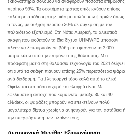
εκκολαπτήρια σολομού να αναφέρουν ποσοστά επιβίωσης
περίπου 98%. Τα συστήματα τράτας επιδεικνύουν επίσης
καλύτερη απόδοση στην πιάσιμο πολύτιμων ψαριών όπως
ο τόνος, με αύξηση περίπου 30% σε σύγκριση με τον
παλαιότερο εξοπλισμό. Στη Νότια Αμερική, τα αλιευτικά
σκάφη που υιοθετούν τα ίδια δίχτυα UHMWPE μπορούν
πλέον να λειτουργούν σε βάθη που φτάνουν τα 3.000
μέτρα κάτω από την επιφάνεια της θάλασσας. Μια
πρόσφατη ματιά στη θαλάσσια τεχνολογία του 2024 δείχνει
ότι αυτά τα σκάφη πιάνουν επίσης 25% περισσότερα ψάρια
ανά διαδρομή. Γιατί λειτουργεί τόσο καλά αυτό το υλικό;
Οφείλεται στο πόσο ισχυρό και ελαφρύ είναι. Με
εφελκυστική αντοχή που κυμαίνεται μεταξύ 30 και 40
cN/dtex, οι ψαράδες μπορούν να επεκτείνουν πολύ
μεγαλύτερα δίχτυα χωρίς να ανησυχούν για την αστάθεια ή
την υπερφόρτωση των πλοίων τους.
Λειτουργικά Μεγέθη: Εξοικονόμηση