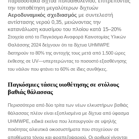
παραδοσιακά δίχτυα πολυαιθυλενίου, επιτρέποντας
την τοποθέτηση μεγαλύτερων διχτυών
Αεροδυναμικός σχεδιασμός
με συντελεστή
αντίστασης νερού 0,35, μειώνοντας την
κατανάλωση καυσίμου του πλοίου κατά 15–20%
Στοιχεία από το Παγκόσμιο Αναφορά Καινοτομίας Υλικών
Θαλάσσης 2024 δείχνουν ότι τα δίχτυα UHMWPE
διατηρούν το 80% της αντοχής τους μετά από 1.500 ώρες
έκθεσης σε UV—υπερτερώντας το ποσοστό εξασθένησης
του νάιλον που φτάνει το 60% σε ίδιες συνθήκες.
Παγκόσμιες τάσεις υιοθέτησης σε στόλους
βαθιάς θάλασσας
Περισσότερα από δύο τρίτα των νέων ελκυστήρων βαθιάς
θάλασσας πλέον είναι εξοπλισμένα με δίχτυα από ύφασμα
UHMWPE, ειδικά εκείνα που λειτουργούν σε υψηλής
ποιότητας αλιευτικά οικοσυστήματα που στοχεύουν σε
αποθέματα τόνου και φραπεζοψαριού. Οι αριθμοί γίνονται