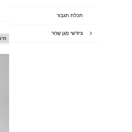
תכלת תגבור
ציודשִי מְגַן שָׁחַר
תיא