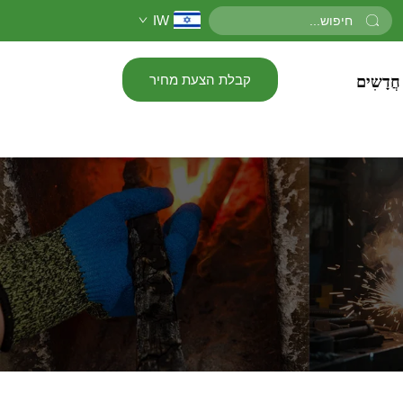
IW
קבלת הצעת מחיר
חֲדָשִים