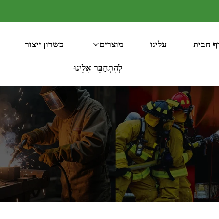
ף הבית
עלינו
מוצרים
כשרון ייצור
לְהִתְחַבֵּר אֵלֵינוּ