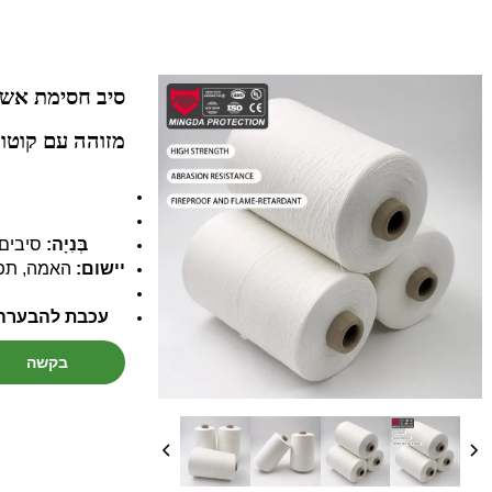
מזוהה עם קוטון ל
בְּנִיָה:
סיבים מ
יישום:
האמה, תפי
עכבת להבערה,
בקשה