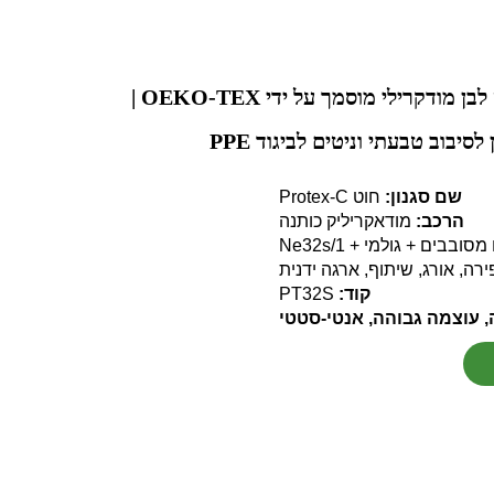
סיב חסימת אש לבן מודקרילי מוסמך על ידי OEKO-TEX |
סיבוב טבעתי וניטים לביגוד PPE
שם סגנון:
חוט Protex-C
הרכב:
מודאקריליק כותנה
סובבים + גולמי + Ne32s/1
רה, אורג, שיתוף, ארגה ידנית
קוד:
PT32S
 עוצמה גבוהה,
אנטי-סטטי