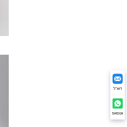
דוא"ל
ווטסאפ