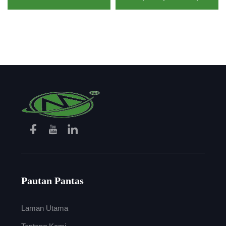
Pakaian Penyelamat
Ring Spun untuk Kniting
Kebakaran Embroidery
& Pakaian PPE
dan Menenun Benang
Jahit Tahan Api
Pautan Pantas
Laman Utama