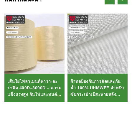
เส้นใยไฟลาเมนต์พารา-อะ
ผ้าทอป้องกันการตัดและกัน
รามิด 400D–3000D – ความ
น้ำ 100% UHMWPE สำหรับ
แข็งแรงสูง กันไฟและทนต่อ
ซับกระเป๋าเป้สะพายหลัง
การตัดได้ดี เหมาะสำหรับใช้
วัสดุทนต่อการตัดจาก HPPE
ในการผลิตถุงมือ เชือก และ
อุปกรณ์นิรภัย