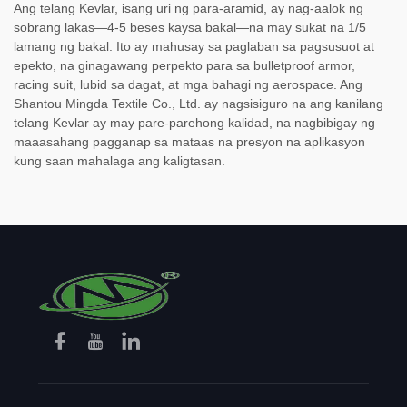
Ang telang Kevlar, isang uri ng para-aramid, ay nag-aalok ng
sobrang lakas—4-5 beses kaysa bakal—na may sukat na 1/5
lamang ng bakal. Ito ay mahusay sa paglaban sa pagsusuot at
epekto, na ginagawang perpekto para sa bulletproof armor,
racing suit, lubid sa dagat, at mga bahagi ng aerospace. Ang
Shantou Mingda Textile Co., Ltd. ay nagsisiguro na ang kanilang
telang Kevlar ay may pare-parehong kalidad, na nagbibigay ng
maaasahang pagganap sa mataas na presyon na aplikasyon
kung saan mahalaga ang kaligtasan.