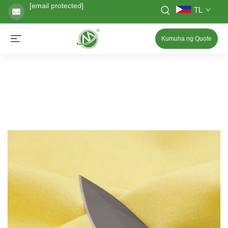
[email protected]
TL
Kumuha ng Quote