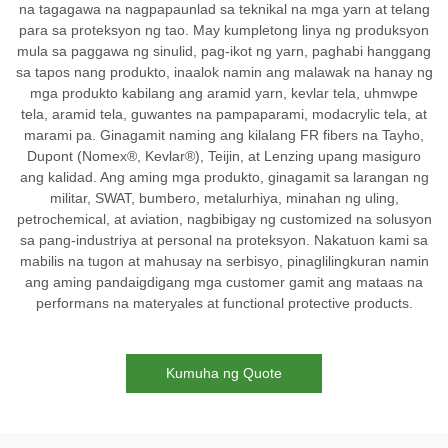
na tagagawa na nagpapaunlad sa teknikal na mga yarn at telang
para sa proteksyon ng tao. May kumpletong linya ng produksyon
mula sa paggawa ng sinulid, pag-ikot ng yarn, paghabi hanggang
sa tapos nang produkto, inaalok namin ang malawak na hanay ng
mga produkto kabilang ang aramid yarn, kevlar tela, uhmwpe
tela, aramid tela, guwantes na pampaparami, modacrylic tela, at
marami pa. Ginagamit naming ang kilalang FR fibers na Tayho,
Dupont (Nomex®, Kevlar®), Teijin, at Lenzing upang masiguro
ang kalidad. Ang aming mga produkto, ginagamit sa larangan ng
militar, SWAT, bumbero, metalurhiya, minahan ng uling,
petrochemical, at aviation, nagbibigay ng customized na solusyon
sa pang-industriya at personal na proteksyon. Nakatuon kami sa
mabilis na tugon at mahusay na serbisyo, pinaglilingkuran namin
ang aming pandaigdigang mga customer gamit ang mataas na
performans na materyales at functional protective products.
Kumuha ng Quote