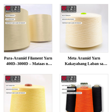
Para-Aramid Filament Yarn
Meta Aramid Yarn
400D–3000D – Mataas na
Kakayahang Laban sa
Lakas, Resistenteng Apoy at
Apoy Mataas na
Tanto para sa mga
Temperatura Retardant
Guwantes, Ropes, Safety
para sa Paglilipat at
Gear na Pananahi
Pagbubuhos Mataas na
Lakas na Teknikal na Yarn