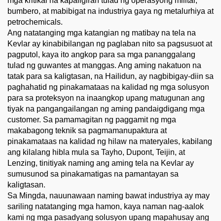
mga kritikal na kapaligiran tulad ng operasyong militar,
bumbero, at mabibigat na industriya gaya ng metalurhiya at
petrochemicals.
Ang natatanging mga katangian ng matibay na tela na
Kevlar ay kinabibilangan ng paglaban nito sa pagsusuot at
pagputol, kaya ito angkop para sa mga pananggalang
tulad ng guwantes at manggas. Ang aming nakatuon na
tatak para sa kaligtasan, na Hailidun, ay nagbibigay-diin sa
paghahatid ng pinakamataas na kalidad ng mga solusyon
para sa proteksyon na inaangkop upang matugunan ang
tiyak na pangangailangan ng aming pandaigdigang mga
customer. Sa pamamagitan ng paggamit ng mga
makabagong teknik sa pagmamanupaktura at
pinakamataas na kalidad ng hilaw na materyales, kabilang
ang kilalang hibla mula sa Tayho, Dupont, Teijin, at
Lenzing, tinitiyak naming ang aming tela na Kevlar ay
sumusunod sa pinakamatigas na pamantayan sa
kaligtasan.
Sa Mingda, nauunawaan naming bawat industriya ay may
sariling natatanging mga hamon, kaya naman nag-aalok
kami ng mga pasadyang solusyon upang mapahusay ang