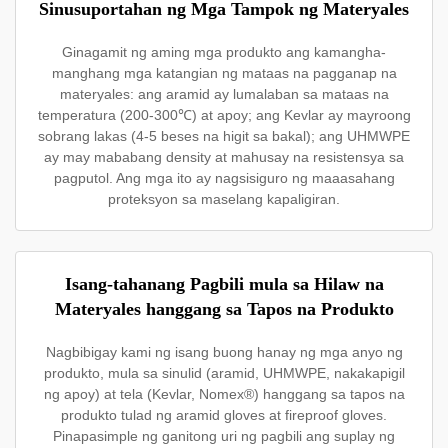
Sinusuportahan ng Mga Tampok ng Materyales
Ginagamit ng aming mga produkto ang kamangha-
manghang mga katangian ng mataas na pagganap na
materyales: ang aramid ay lumalaban sa mataas na
temperatura (200-300℃) at apoy; ang Kevlar ay mayroong
sobrang lakas (4-5 beses na higit sa bakal); ang UHMWPE
ay may mababang density at mahusay na resistensya sa
pagputol. Ang mga ito ay nagsisiguro ng maaasahang
proteksyon sa maselang kapaligiran.
Isang-tahanang Pagbili mula sa Hilaw na
Materyales hanggang sa Tapos na Produkto
Nagbibigay kami ng isang buong hanay ng mga anyo ng
produkto, mula sa sinulid (aramid, UHMWPE, nakakapigil
ng apoy) at tela (Kevlar, Nomex®) hanggang sa tapos na
produkto tulad ng aramid gloves at fireproof gloves.
Pinapasimple ng ganitong uri ng pagbili ang suplay ng