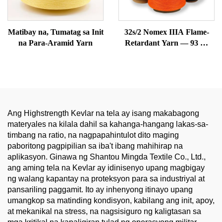
Matibay na, Tumatag sa Init
32s/2 Nomex IIIA Flame-
na Para-Aramid Yarn
Retardant Yarn — 93 %
Meta-Aramid, Tumatag sa
Init & Anti-Static
Ang Highstrength Kevlar na tela ay isang makabagong
materyales na kilala dahil sa kahanga-hangang lakas-sa-
timbang na ratio, na nagpapahintulot dito maging
paboritong pagpipilian sa iba't ibang mahihirap na
aplikasyon. Ginawa ng Shantou Mingda Textile Co., Ltd.,
ang aming tela na Kevlar ay idinisenyo upang magbigay
ng walang kapantay na proteksyon para sa industriyal at
pansariling paggamit. Ito ay inhenyong itinayo upang
umangkop sa matinding kondisyon, kabilang ang init, apoy,
at mekanikal na stress, na nagsisiguro ng kaligtasan sa