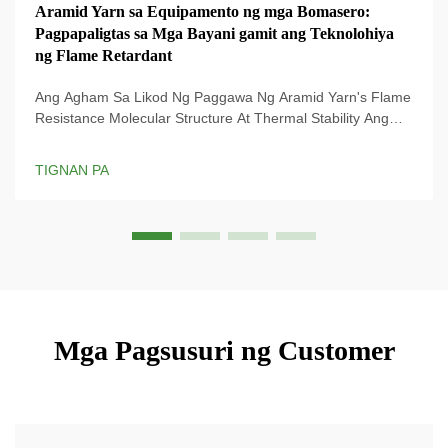
Aramid Yarn sa Equipamento ng mga Bomasero:
Pagpapaligtas sa Mga Bayani gamit ang Teknolohiya
ng Flame Retardant
Ang Agham Sa Likod Ng Paggawa Ng Aramid Yarn's Flame
Resistance Molecular Structure At Thermal Stability Ang
natatanging paraan ng paggawa ng aramid yarn ay
nagbibigay dito ng kamangha-manghang lakas kapag hinila
TIGNAN PA
at nananatiling matatag kahit sa sobrang init, kaya ito ay
nangingibabaw bilang isang materyales na talagang...
Mga Pagsusuri ng Customer