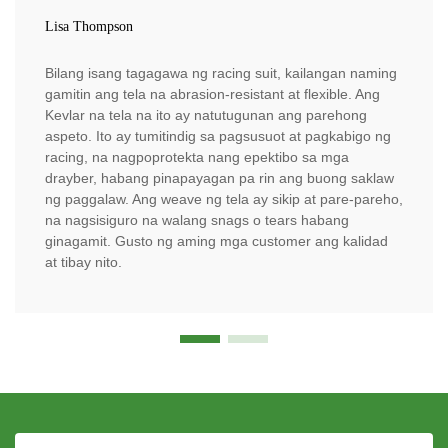
Lisa Thompson
Bilang isang tagagawa ng racing suit, kailangan naming
gamitin ang tela na abrasion-resistant at flexible. Ang
Kevlar na tela na ito ay natutugunan ang parehong
aspeto. Ito ay tumitindig sa pagsusuot at pagkabigo ng
racing, na nagpoprotekta nang epektibo sa mga
drayber, habang pinapayagan pa rin ang buong saklaw
ng paggalaw. Ang weave ng tela ay sikip at pare-pareho,
na nagsisiguro na walang snags o tears habang
ginagamit. Gusto ng aming mga customer ang kalidad
at tibay nito.