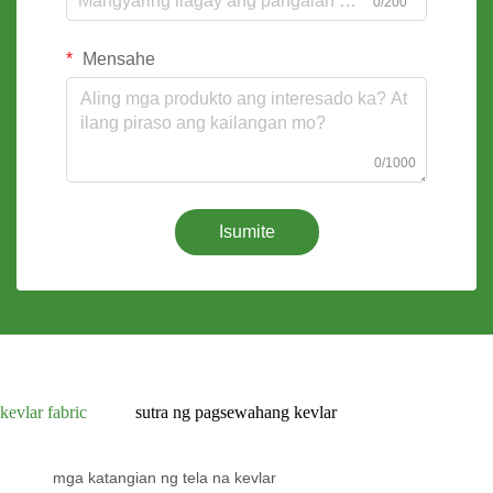
0/200
Mensahe
0/1000
Isumite
kevlar fabric
sutra ng pagsewahang kevlar
mga katangian ng tela na kevlar