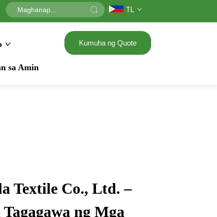
TL
Kumuha ng Quote
o
n sa Amin
 Textile Co., Ltd. –
a Tagagawa ng Mga