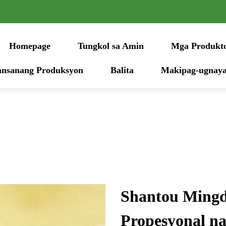
Homepage
Tungkol sa Amin
Mga Produkt
nsanang Produksyon
Balita
Makipag-ugnaya
Shantou Mingda
Propesyonal n