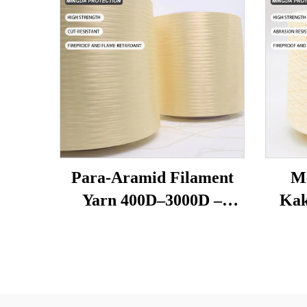
Para-Aramid Filament
M
Yarn 400D–3000D –
Kak
Mataas na Lakas,
Resistenteng Apoy at
Temp
Tanto para sa mga
pa
Guwantes, Ropes, Safety
Pag