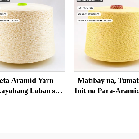
eta Aramid Yarn
Matibay na, Tumat
ayahang Laban sa
Init na Para-Arami
Apoy Mataas na
eratura Retardant
ra sa Paglilipat at
bubuhos Mataas na