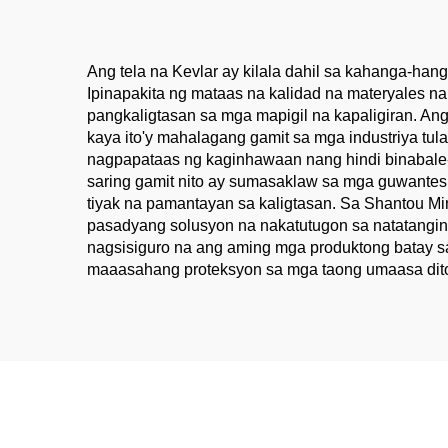
Gear na Pananahi
Lak
Ang tela na Kevlar ay kilala dahil sa kahanga-hanga
Ipinapakita ng mataas na kalidad na materyales na
pangkaligtasan sa mga mapigil na kapaligiran. Ang 
kaya ito'y mahalagang gamit sa mga industriya tula
nagpapataas ng kaginhawaan nang hindi binabale-w
saring gamit nito ay sumasaklaw sa mga guwante
tiyak na pamantayan sa kaligtasan. Sa Shantou Mi
pasadyang solusyon na nakatutugon sa natatangin
nagsisiguro na ang aming mga produktong batay sa
maaasahang proteksyon sa mga taong umaasa dit