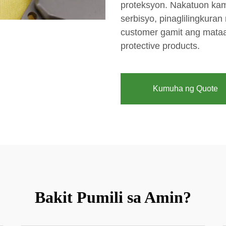
proteksyon. Nakatuon kam
serbisyo, pinaglilingkur
customer gamit ang mataa
protective products.
Kumuha ng Quote
Bakit Pumili sa Amin?