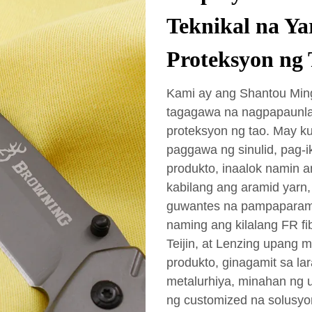
Teknikal na Ya
Proteksyon ng 
Kami ay ang Shantou Mingd
tagagawa na nagpapaunlad
proteksyon ng tao. May k
paggawa ng sinulid, pag-
produkto, inaalok namin 
kabilang ang aramid yarn, 
guwantes na pampaparami,
naming ang kilalang FR f
Teijin, at Lenzing upang 
produkto, ginagamit sa la
metalurhiya, minahan ng ul
ng customized na solusyon