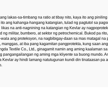
as na Teknikal na
Yarn
ng lakas-sa-timbang na ratio at tibay nito, kaya ito ang pinilin
 ito ang kahanga-hangang katangian, tulad ng pagtutol sa pagsus
likas na anti-nagnining na katangian ng Kevlar ay nagpoprotekt
d ng militar, bumbero, at sektor ng petrochemical. Bukod pa ri
ala ang proteksyon, na nagbibigay-daan sa mas matagal na pag
s, manggas, at iba pang kagamitan pangprotekta, kung saan a
ngda Textile Co., Ltd., ginagamit namin ang aming kaalaman s
g pangangailangan ng aming mga kliyente sa buong mundo. An
 Kevlar ay hindi lamang natutugunan kundi din tinataasan pa a
o.