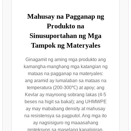
Mahusay na Pagganap ng
Produkto na
Sinusuportahan ng Mga
Tampok ng Materyales
Ginagamit ng aming mga produkto ang
kamangha-manghang mga katangian ng
mataas na pagganap na materyales:
ang aramid ay lumalaban sa mataas na
temperatura (200-300℃) at apoy; ang
Kevlar ay mayroong sobrang lakas (4-5
beses na higit sa bakal); ang UHMWPE
ay may mababang density at mahusay
na resistensya sa pagputol. Ang mga ito
ay nagsisiguro ng maaasahang
proteksyon sa maselang kapaligiran.