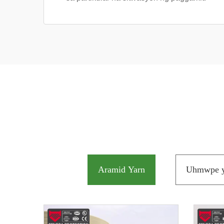
Aramid Yarn
Uhmwpe y