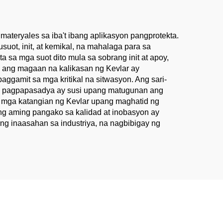
g materyales sa iba't ibang aplikasyon pangprotekta.
uot, init, at kemikal, na mahalaga para sa
a sa mga suot dito mula sa sobrang init at apoy,
to, ang magaan na kalikasan ng Kevlar ay
gamit sa mga kritikal na sitwasyon. Ang sari-
ng pagpapasadya ay susi upang matugunan ang
a mga katangian ng Kevlar upang maghatid ng
g aming pangako sa kalidad at inobasyon ay
ng inaasahan sa industriya, na nagbibigay ng