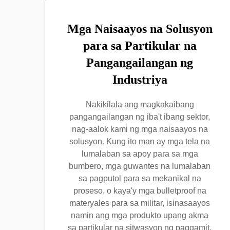
Mga Naisaayos na Solusyon
para sa Partikular na
Pangangailangan ng
Industriya
Nakikilala ang magkakaibang
pangangailangan ng iba't ibang sektor,
nag-aalok kami ng mga naisaayos na
solusyon. Kung ito man ay mga tela na
lumalaban sa apoy para sa mga
bumbero, mga guwantes na lumalaban
sa pagputol para sa mekanikal na
proseso, o kaya'y mga bulletproof na
materyales para sa militar, isinasaayos
namin ang mga produkto upang akma
sa partikular na sitwasyon ng paggamit.