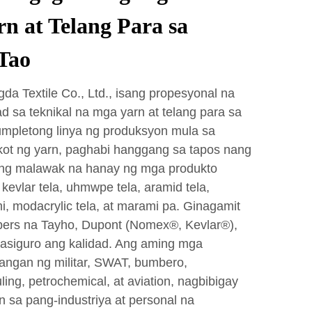
rn at Telang Para sa
Tao
a Textile Co., Ltd., isang propesyonal na
 sa teknikal na mga yarn at telang para sa
umpletong linya ng produksyon mula sa
ikot ng yarn, paghabi hanggang sa tapos nang
ang malawak na hanay ng mga produkto
kevlar tela, uhmwpe tela, aramid tela,
 modacrylic tela, at marami pa. Ginagamit
ibers na Tayho, Dupont (Nomex®, Kevlar®),
masiguro ang kalidad. Ang aming mga
rangan ng militar, SWAT, bumbero,
ing, petrochemical, at aviation, nagbibigay
 sa pang-industriya at personal na