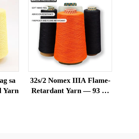
ag sa
32s/2 Nomex IIIA Flame-
d Yarn
Retardant Yarn — 93 %
Meta-Aramid, Tumatag
sa Init & Anti-Static