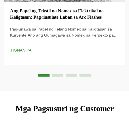
Ang Papel ng Tekstil na Nomex sa Elektrikal na
Kaligtasan: Pag-iinsulate Laban sa Arc Flashes
Pag-unawa sa Papel ng Telang Nomex sa Kaligtasan sa
Kuryente Ano ang Gumagawa sa Nomex na Perpekto para
sa Mapanganib na Kapaligiran? Ang telang Nomex ay
partikular na idinisenyo para sa proteksyon sa kuryente at
TIGNAN PA
nagbibigay ng mahalagang kalasag laban sa mga panganib
na dulot ng kuryente. Ang proprietary ...
Mga Pagsusuri ng Customer