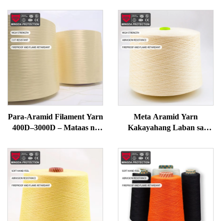
Para-Aramid Filament Yarn
Meta Aramid Yarn
400D–3000D – Mataas na
Kakayahang Laban sa
Lakas, Resistenteng Apoy at
Apoy Mataas na
Tanto para sa mga
Temperatura Retardant
Guwantes, Ropes, Safety
para sa Paglilipat at
Gear na Pananahi
Pagbubuhos Mataas na
Lakas na Teknikal na Yarn