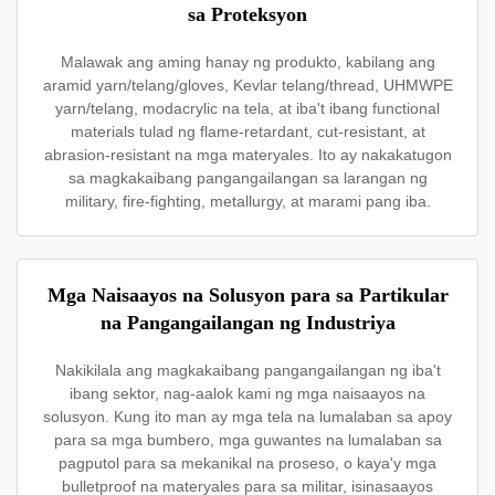
sa Proteksyon
Malawak ang aming hanay ng produkto, kabilang ang
aramid yarn/telang/gloves, Kevlar telang/thread, UHMWPE
yarn/telang, modacrylic na tela, at iba't ibang functional
materials tulad ng flame-retardant, cut-resistant, at
abrasion-resistant na mga materyales. Ito ay nakakatugon
sa magkakaibang pangangailangan sa larangan ng
military, fire-fighting, metallurgy, at marami pang iba.
Mga Naisaayos na Solusyon para sa Partikular
na Pangangailangan ng Industriya
Nakikilala ang magkakaibang pangangailangan ng iba't
ibang sektor, nag-aalok kami ng mga naisaayos na
solusyon. Kung ito man ay mga tela na lumalaban sa apoy
para sa mga bumbero, mga guwantes na lumalaban sa
pagputol para sa mekanikal na proseso, o kaya'y mga
bulletproof na materyales para sa militar, isinasaayos