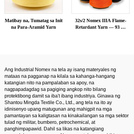
Matibay na, Tumatag sa Init
32s/2 Nomex IIIA Flame-
na Para-Aramid Yarn
Retardant Yarn — 93 %
Meta-Aramid, Tumatag sa
Init & Anti-Static
Ang Industrial Nomex na tela ay isang materyales ng
mataas na pagganap na kilala sa kahanga-hangang
katangian nito na pampalaban sa apoy, na
nagpapadagdag sa pagiging angkop nito bilang
protektibong damit sa iba't ibang industriya. Ginawa ng
Shantou Mingda Textile Co., Ltd., ang tela na ito ay
idinisenyo upang matugunan ang mahigpit na mga
pamantayan sa kaligtasan na kinakailangan sa mga sektor
tulad ng militar, bumbero, petrochemical, at
panghimpapawid. Dahil sa likas na katangiang