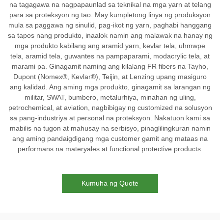
na tagagawa na nagpapaunlad sa teknikal na mga yarn at telang
para sa proteksyon ng tao. May kumpletong linya ng produksyon
mula sa paggawa ng sinulid, pag-ikot ng yarn, paghabi hanggang
sa tapos nang produkto, inaalok namin ang malawak na hanay ng
mga produkto kabilang ang aramid yarn, kevlar tela, uhmwpe
tela, aramid tela, guwantes na pampaparami, modacrylic tela, at
marami pa. Ginagamit naming ang kilalang FR fibers na Tayho,
Dupont (Nomex®, Kevlar®), Teijin, at Lenzing upang masiguro
ang kalidad. Ang aming mga produkto, ginagamit sa larangan ng
militar, SWAT, bumbero, metalurhiya, minahan ng uling,
petrochemical, at aviation, nagbibigay ng customized na solusyon
sa pang-industriya at personal na proteksyon. Nakatuon kami sa
mabilis na tugon at mahusay na serbisyo, pinaglilingkuran namin
ang aming pandaigdigang mga customer gamit ang mataas na
performans na materyales at functional protective products.
Kumuha ng Quote