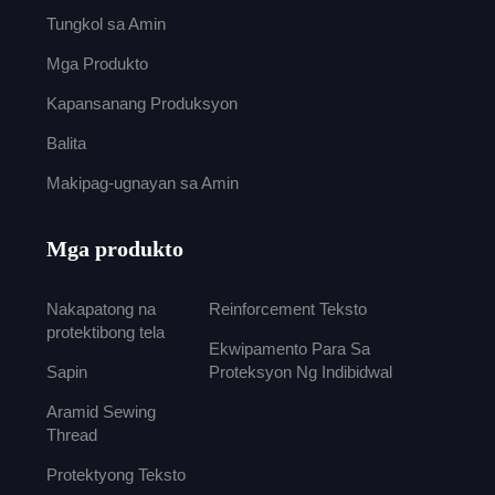
Tungkol sa Amin
Mga Produkto
Kapansanang Produksyon
Balita
Makipag-ugnayan sa Amin
Mga produkto
Nakapatong na
Reinforcement Teksto
protektibong tela
Ekwipamento Para Sa
Sapin
Proteksyon Ng Indibidwal
Aramid Sewing
Thread
Protektyong Teksto