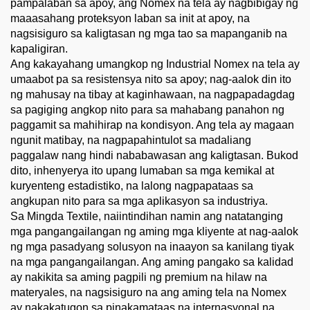
pampalaban sa apoy, ang Nomex na tela ay nagbibigay ng
maaasahang proteksyon laban sa init at apoy, na
nagsisiguro sa kaligtasan ng mga tao sa mapanganib na
kapaligiran.
Ang kakayahang umangkop ng Industrial Nomex na tela ay
umaabot pa sa resistensya nito sa apoy; nag-aalok din ito
ng mahusay na tibay at kaginhawaan, na nagpapadagdag
sa pagiging angkop nito para sa mahabang panahon ng
paggamit sa mahihirap na kondisyon. Ang tela ay magaan
ngunit matibay, na nagpapahintulot sa madaliang
paggalaw nang hindi nababawasan ang kaligtasan. Bukod
dito, inhenyerya ito upang lumaban sa mga kemikal at
kuryenteng estadistiko, na lalong nagpapataas sa
angkupan nito para sa mga aplikasyon sa industriya.
Sa Mingda Textile, naiintindihan namin ang natatanging
mga pangangailangan ng aming mga kliyente at nag-aalok
ng mga pasadyang solusyon na inaayon sa kanilang tiyak
na mga pangangailangan. Ang aming pangako sa kalidad
ay nakikita sa aming pagpili ng premium na hilaw na
materyales, na nagsisiguro na ang aming tela na Nomex
ay nakakatugon sa pinakamataas na internasyonal na