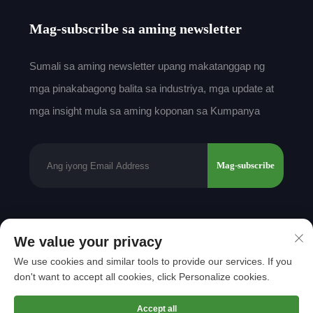
Mag-subscribe sa aming newsletter
Sumali sa aming newsletter upang makatanggap ng
mga pinakabagong balita sa industriya, mga update at
mga insight mula sa aming koponan sa Kumpanya
Mag-subscribe
Karapatan sa Pag-aari © 2025 ni Shantou Mingda
We value your privacy
Textile Co., Ltd.
Patakaran sa
We use cookies and similar tools to provide our services. If you
Pagkapribado
don't want to accept all cookies, click Personalize cookies.
Ilipat pataas
Accept all