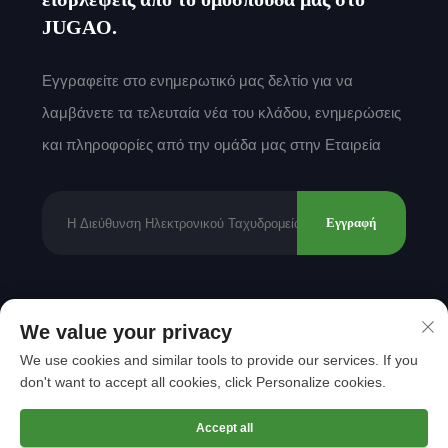
JUGAO.
Εγγραφείτε στο ενημερωτικό μας δελτίο για να
λαμβάνετε τα τελευταία νέα του κλάδου, ενημερώσεις
και πληροφορίες από την ομάδα μας στην Εταιρεία
Εγγραφή
Δικαιώματα πνευματικής ιδιοκτησίας © 2025 από
We value your privacy
Shantou Mingda Textile Co., Ltd.
Πολιτική
We use cookies and similar tools to provide our services. If you
Απορρήτου
don't want to accept all cookies, click Personalize cookies.
Μετακίνηση στην κορυφή
Accept all