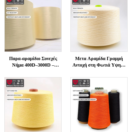
Παρα-αραμίδιο Συνεχές
Μετα Αραμίδα Γραμμή
Νήμα 400D–3000D –
Αντοχή στη Φωτιά Υψηλή
Υψηλής Αντοχής,
Θερμοκρασία
Ανθεκτικό σε Φλόγα και
Αντιφλεγμονική για Ράπτη
Κοπή για Γάντια, Σχοινιά,
και Πλέξιμο Υψηλής
Ραπτικά Προστασίας
Δύναμης Τεχνική Γραμμή