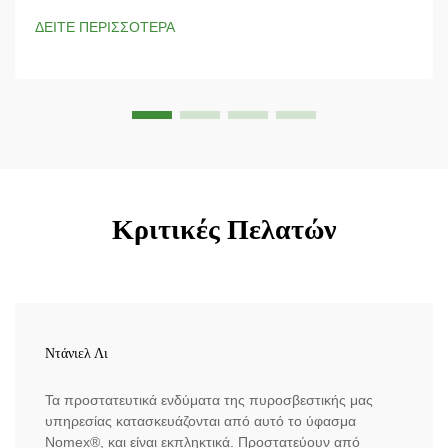
ειδικά για προστασία από ηλεκτρικές διαρροές και παρέχει
ΔΕΙΤΕ ΠΕΡΙΣΣΟΤΕΡΑ
απαραίτητη προστασία από ηλεκτρικούς κινδύνους. Η
ιδιόκτητη...
Κριτικές Πελατών
Ντάνιελ Λι
Τα προστατευτικά ενδύματα της πυροσβεστικής μας
υπηρεσίας κατασκευάζονται από αυτό το ύφασμα
Nomex®, και είναι εκπληκτικά. Προστατεύουν από