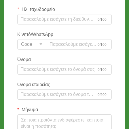
Ηλ. ταχυδρομείο
0/100
Κινητό/WhatsApp
Code
0/100
Όνομα
0/100
Όνομα εταιρείας
0/200
Μήνυμα