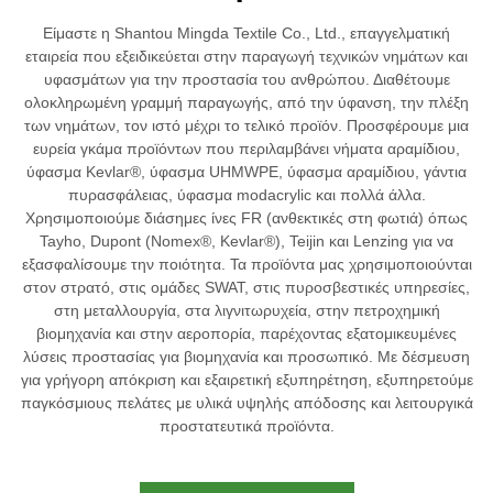
Είμαστε η Shantou Mingda Textile Co., Ltd., επαγγελματική
εταιρεία που εξειδικεύεται στην παραγωγή τεχνικών νημάτων και
υφασμάτων για την προστασία του ανθρώπου. Διαθέτουμε
ολοκληρωμένη γραμμή παραγωγής, από την ύφανση, την πλέξη
των νημάτων, τον ιστό μέχρι το τελικό προϊόν. Προσφέρουμε μια
ευρεία γκάμα προϊόντων που περιλαμβάνει νήματα αραμίδιου,
ύφασμα Kevlar®, ύφασμα UHMWPE, ύφασμα αραμίδιου, γάντια
πυρασφάλειας, ύφασμα modacrylic και πολλά άλλα.
Χρησιμοποιούμε διάσημες ίνες FR (ανθεκτικές στη φωτιά) όπως
Tayho, Dupont (Nomex®, Kevlar®), Teijin και Lenzing για να
εξασφαλίσουμε την ποιότητα. Τα προϊόντα μας χρησιμοποιούνται
στον στρατό, στις ομάδες SWAT, στις πυροσβεστικές υπηρεσίες,
στη μεταλλουργία, στα λιγνιτωρυχεία, στην πετροχημική
βιομηχανία και στην αεροπορία, παρέχοντας εξατομικευμένες
λύσεις προστασίας για βιομηχανία και προσωπικό. Με δέσμευση
για γρήγορη απόκριση και εξαιρετική εξυπηρέτηση, εξυπηρετούμε
παγκόσμιους πελάτες με υλικά υψηλής απόδοσης και λειτουργικά
προστατευτικά προϊόντα.