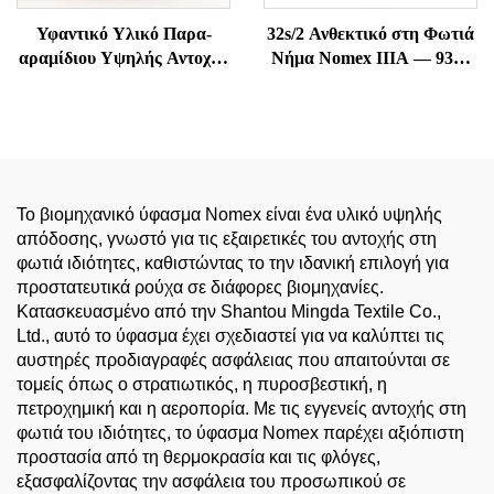
Υφαντικό Υλικό Παρα-
32s/2 Ανθεκτικό στη Φωτιά
αραμίδιου Υψηλής Αντοχής
Νήμα Nomex IIIA — 93%
και Ανθεκτικό στη
Meta-Aramid, Ανθεκτικό
Θερμοκρασία
στη Θερμοκρασία &
Αντιστατικό
Το βιομηχανικό ύφασμα Nomex είναι ένα υλικό υψηλής
απόδοσης, γνωστό για τις εξαιρετικές του αντοχής στη
φωτιά ιδιότητες, καθιστώντας το την ιδανική επιλογή για
προστατευτικά ρούχα σε διάφορες βιομηχανίες.
Κατασκευασμένο από την Shantou Mingda Textile Co.,
Ltd., αυτό το ύφασμα έχει σχεδιαστεί για να καλύπτει τις
αυστηρές προδιαγραφές ασφάλειας που απαιτούνται σε
τομείς όπως ο στρατιωτικός, η πυροσβεστική, η
πετροχημική και η αεροπορία. Με τις εγγενείς αντοχής στη
φωτιά του ιδιότητες, το ύφασμα Nomex παρέχει αξιόπιστη
προστασία από τη θερμοκρασία και τις φλόγες,
εξασφαλίζοντας την ασφάλεια του προσωπικού σε