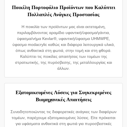
Ποικίλη Πορτοφόλιο Προϊόντων που Καλύπτει
Πολλαπλές Ανάγκες Προστασίας
Η ποικιλία των προϊόντων μας είναι εκτεταμένη,
περιλαμβάνοντας αραμίδιο υφαντική/ύφασμα/γάντια,
ύφασμα/νήμα Kevlar®, υφαντική/ύφασμα UHMWPE,
ύφασμα modacrylic καθώς και διάφορα λειτουργικά υλικά,
όπως ανθεκτικά στη φωτιά, στην τομή και στη φθορά.
Καλύπτει τις ποικίλες απαιτήσεις των τομέων της
στρατιωτικής, της πυρόσβεσης, της μεταλλουργίας και
άλλων.
Εξατομικευμένες Λύσεις για Συγκεκριμένες
Βιομηχανικές Απαιτήσεις
Συνειδητοποιώντας τις διαφορετικές ανάγκες των διαφόρων
τομέων, παρέχουμε εξατομικευμένες λύσεις. Είτε πρόκειται
για υφάσματα ανθεκτικά στη φωτιά για πυροσβεστικές