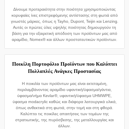
Δίνουμε προτεραιότητα στην ποιότητα χρησιμοποιώντας
κορυφαίες ίνες επιστρεφόμενης αντίστασης στη φωτιά από
γνωστές μάρκες, όπως η Tayho, Dupont, Teijin και Lenzing.
Αυτές οι πρώτες ύλες υψηλής ποιότητας δημιουργούν τη
βάση για την εξαιρετική απόδοση των προϊόντων μας από
αραμίδιο, Nomex® και άλλων προστατευτικών προϊόντων.
Ποικίλη Πορτοφόλιο Προϊόντων που Καλύπτει
Πολλαπλές Ανάγκες Προστασίας
Η ποικιλία των προϊόντων μας είναι εκτεταμένη,
περιλαμβάνοντας αραμίδιο υφαντική/ύφασμα/γάντια,
ύφασμα/νήμα Kevlar®, υφαντική/ύφασμα UHMWPE,
ύφασμα modacrylic καθώς και διάφορα λειτουργικά υλικά,
όπως ανθεκτικά στη φωτιά, στην τομή και στη φθορά.
Καλύπτει τις ποικίλες απαιτήσεις των τομέων της
στρατιωτικής, της πυρόσβεσης, της μεταλλουργίας και
άλλων.