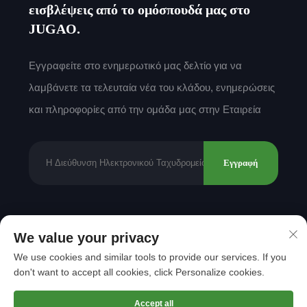
εισβλέψεις από το ομόσπουδά μας στο
JUGAO.
Εγγραφείτε στο ενημερωτικό μας δελτίο για να
λαμβάνετε τα τελευταία νέα του κλάδου, ενημερώσεις
και πληροφορίες από την ομάδα μας στην Εταιρεία
Εγγραφή
Δικαιώματα πνευματικής ιδιοκτησίας © 2025 από
We value your privacy
Shantou Mingda Textile Co., Ltd.
Πολιτική
We use cookies and similar tools to provide our services. If you
Απορρήτου
don't want to accept all cookies, click Personalize cookies.
Μετακίνηση στην κορυφή
Accept all