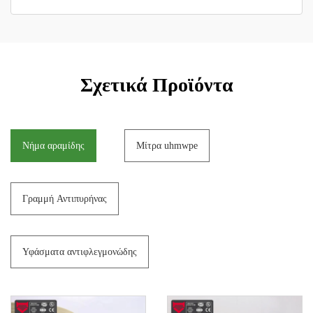
Σχετικά Προϊόντα
Νήμα αραμίδης
Μίτρα uhmwpe
Γραμμή Αντιπυρήνας
Υφάσματα αντιφλεγμονώδης