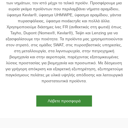
των νημάτων, τον ιστό μέχρι το τελικό προϊόν. Προσφέρουμε μια
ευρεία γκάμα προϊόντων που περιλαμβάνει νήματα αραμίδιου,
ύφασμα Kevlar®, ύφασμα UHMWPE, ύφασμα αραμίδιου, γάντια
πυρασφάλειας, ύφασμα modacrylic και πολλά άλλα.
Χρησιμοποιούμε διάσημες ίνες FR (ανθεκτικές στη φωτιά) όπως
Tayho, Dupont (Nomex®, Kevlar®), Teijin και Lenzing για να
εξασφαλίσουμε την ποιότητα. Τα προϊόντα μας χρησιμοποιούνται
στον στρατό, στις ομάδες SWAT, στις πυροσβεστικές υπηρεσίες,
στη μεταλλουργία, στα λιγνιτωρυχεία, στην πετροχημική
βιομηχανία και στην αεροπορία, παρέχοντας εξατομικευμένες
λύσεις προστασίας για βιομηχανία και προσωπικό. Με δέσμευση
για γρήγορη απόκριση και εξαιρετική εξυπηρέτηση, εξυπηρετούμε
παγκόσμιους πελάτες με υλικά υψηλής απόδοσης και λειτουργικά
προστατευτικά προϊόντα.
Λάβετε προσφορά