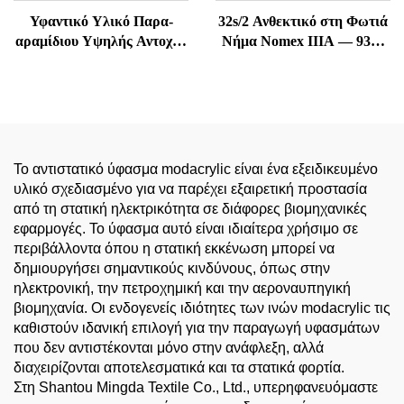
Υφαντικό Υλικό Παρα-
32s/2 Ανθεκτικό στη Φωτιά
αραμίδιου Υψηλής Αντοχής
Νήμα Nomex IIIA — 93%
και Ανθεκτικό στη
Meta-Aramid, Ανθεκτικό
Θερμοκρασία
στη Θερμοκρασία &
Αντιστατικό
Το αντιστατικό ύφασμα modacrylic είναι ένα εξειδικευμένο
υλικό σχεδιασμένο για να παρέχει εξαιρετική προστασία
από τη στατική ηλεκτρικότητα σε διάφορες βιομηχανικές
εφαρμογές. Το ύφασμα αυτό είναι ιδιαίτερα χρήσιμο σε
περιβάλλοντα όπου η στατική εκκένωση μπορεί να
δημιουργήσει σημαντικούς κινδύνους, όπως στην
ηλεκτρονική, την πετροχημική και την αεροναυπηγική
βιομηχανία. Οι ενδογενείς ιδιότητες των ινών modacrylic τις
καθιστούν ιδανική επιλογή για την παραγωγή υφασμάτων
που δεν αντιστέκονται μόνο στην ανάφλεξη, αλλά
διαχειρίζονται αποτελεσματικά και τα στατικά φορτία.
Στη Shantou Mingda Textile Co., Ltd., υπερηφανευόμαστε