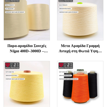
Παρα-αραμίδιο Συνεχές
Μετα Αραμίδα Γραμμή
Νήμα 400D–3000D –
Αντοχή στη Φωτιά Υψηλή
Υψηλής Αντοχής,
Θερμοκρασία
Ανθεκτικό σε Φλόγα και
Αντιφλεγμονική για Ράπτη
Κοπή για Γάντια, Σχοινιά,
και Πλέξιμο Υψηλής
Ραπτικά Προστασίας
Δύναμης Τεχνική Γραμμή