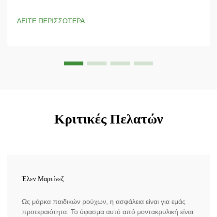
επικίνδυνα περιβάλλοντα; Το ύφασμα Nomex έχει σχεδιαστεί
ειδικά για προστασία από ηλεκτρικές διαρροές και παρέχει
ΔΕΙΤΕ ΠΕΡΙΣΣΟΤΕΡΑ
απαραίτητη προστασία από ηλεκτρικούς κινδύνους. Η
ιδιόκτητη...
Κριτικές Πελατών
Έλεν Μαρτίνεζ
Ως μάρκα παιδικών ρούχων, η ασφάλεια είναι για εμάς
προτεραιότητα. Το ύφασμα αυτό από μοντακρυλική είναι