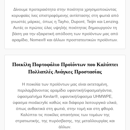
Δίνουμε προτεραιότητα στην ποιότητα χρησιμοποιώντας
κορυφαίες ίνες επιστρεφόμενης αντίστασης στη φωτιά από
γνωστές μάρκες, όπως η Tayho, Dupont, Teijin και Lenzing.
Αυτές οι πρώτες ύλες υψηλής ποιότητας δημιουργούν τη
βάση για την εξαιρετική απόδοση των προϊόντων μας από
αραμίδιο, Nomex® και άλλων προστατευτικών προϊόντων.
Ποικίλη Πορτοφόλιο Προϊόντων που Καλύπτει
Πολλαπλές Ανάγκες Προστασίας
Η ποικιλία των προϊόντων μας είναι εκτεταμένη,
περιλαμβάνοντας αραμίδιο υφαντική/ύφασμα/γάντια,
ύφασμα/νήμα Kevlar®, υφαντική/ύφασμα UHMWPE,
ύφασμα modacrylic καθώς και διάφορα λειτουργικά υλικά,
όπως ανθεκτικά στη φωτιά, στην τομή και στη φθορά.
Καλύπτει τις ποικίλες απαιτήσεις των τομέων της
στρατιωτικής, της πυρόσβεσης, της μεταλλουργίας και
άλλων.