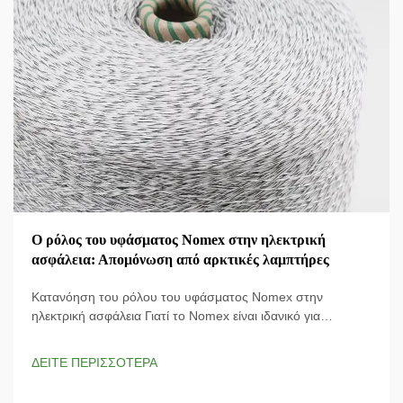
Ο ρόλος του υφάσματος Nomex στην ηλεκτρική
ασφάλεια: Απομόνωση από αρκτικές λαμπτήρες
Κατανόηση του ρόλου του υφάσματος Nomex στην
ηλεκτρική ασφάλεια Γιατί το Nomex είναι ιδανικό για
επικίνδυνα περιβάλλοντα; Το ύφασμα Nomex έχει σχεδιαστεί
ειδικά για προστασία από ηλεκτρικές διαρροές και παρέχει
ΔΕΙΤΕ ΠΕΡΙΣΣΟΤΕΡΑ
απαραίτητη προστασία από ηλεκτρικούς κινδύνους. Η
ιδιόκτητη...