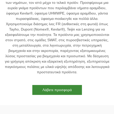
των νημάτων, τον ιστό μέχρι το τελικό προϊόν. Προσφέρουμε μια
ευρεία γκάμα προϊόντων που περιλαμβάνει νήματα αραμίδιου,
ύφασμα Kevlar®, ύφασμα UHMWPE, ύφασμα αραμίδιου, γάντια
πυρασφάλειας, ύφασμα modacrylic και πολλά άλλα.
Χρησιμοποιούμε διάσημες ίνες FR (ανθεκτικές στη φωτιά) όπως
Tayho, Dupont (Nomex®, Kevlar®), Teijin και Lenzing για να
εξασφαλίσουμε την ποιότητα. Τα προϊόντα μας χρησιμοποιούνται
στον στρατό, στις ομάδες SWAT, στις πυροσβεστικές υπηρεσίες,
στη μεταλλουργία, στα λιγνιτωρυχεία, στην πετροχημική
βιομηχανία και στην αεροπορία, παρέχοντας εξατομικευμένες
λύσεις προστασίας για βιομηχανία και προσωπικό. Με δέσμευση
για γρήγορη απόκριση και εξαιρετική εξυπηρέτηση, εξυπηρετούμε
παγκόσμιους πελάτες με υλικά υψηλής απόδοσης και λειτουργικά
προστατευτικά προϊόντα.
Λάβετε προσφορά