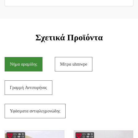
Σχετικά Προϊόντα
Νήμα αραμίδης
Μίτρα uhmwpe
Γραμμή Αντιπυρήνας
Υφάσματα αντιφλεγμονώδης