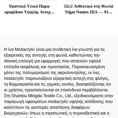
Υφαντικό Υλικό Παρα-
32s/2 Ανθεκτικό στη Φωτιά
αραμίδιου Υψηλής Αντοχής
Νήμα Nomex IIIA — 93%
και Ανθεκτικό στη
Meta-Aramid, Ανθεκτικό
Θερμοκρασία
στη Θερμοκρασία &
Αντιστατικό
Η ίνα Modacrylic είναι μια συνθετική ίνα γνωστή για τις
εξαιρετικές της αντοχής στη φωτιά, καθιστώντας την
ιδανική επιλογή για εφαρμογές που απαιτούν υψηλά
επίπεδα ασφάλειας και προστασίας. Παρασκευασμένη
μέσω της πολυμερισμού της ακρυλονιτρίλης, οι ίνες
modacrylic παρουσιάζουν εξαιρετική αντοχή στις φλόγες,
τη θερμοκρασία και τις χημικές ουσίες, διασφαλίζοντας ότι
οι χρήστες προστατεύονται σε επικίνδυνα περιβάλλοντα.
Στη Shantou Mingda Textile Co., Ltd., εξειδικευόμαστε στην
παραγωγή υφασμάτων modacrylic υψηλής απόδοσης που
καλύπτουν τις αυστηρές απαιτήσεις διαφόρων
βιομηχανιών, όπως η στρατιωτική, η πυροσβεστική και η