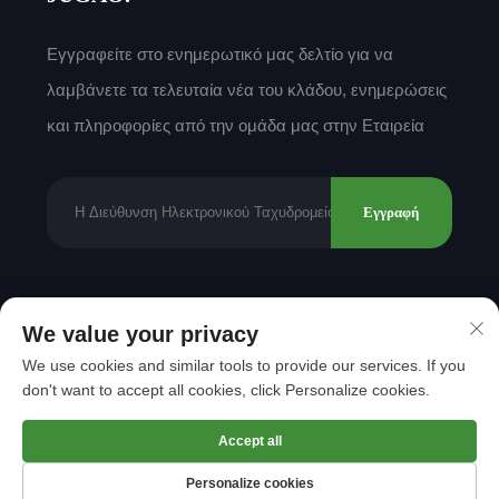
Εγγραφείτε στο ενημερωτικό μας δελτίο για να
λαμβάνετε τα τελευταία νέα του κλάδου, ενημερώσεις
και πληροφορίες από την ομάδα μας στην Εταιρεία
Εγγραφή
Δικαιώματα πνευματικής ιδιοκτησίας © 2025 από
We value your privacy
Shantou Mingda Textile Co., Ltd.
Πολιτική
We use cookies and similar tools to provide our services. If you
Απορρήτου
don't want to accept all cookies, click Personalize cookies.
Μετακίνηση στην κορυφή
Accept all
Personalize cookies