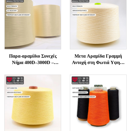
Παρα-αραμίδιο Συνεχές
Μετα Αραμίδα Γραμμή
Νήμα 400D–3000D –
Αντοχή στη Φωτιά Υψηλή
Υψηλής Αντοχής,
Θερμοκρασία
Ανθεκτικό σε Φλόγα και
Αντιφλεγμονική για Ράπτη
Κοπή για Γάντια, Σχοινιά,
και Πλέξιμο Υψηλής
Ραπτικά Προστασίας
Δύναμης Τεχνική Γραμμή