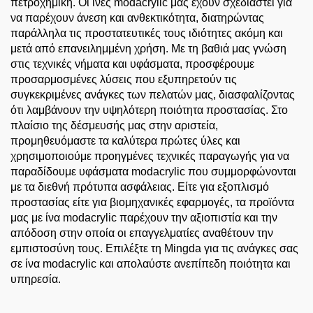
πετροχημική. Οι ίνες modacrylic μας έχουν σχεδιαστεί για
να παρέχουν άνεση και ανθεκτικότητα, διατηρώντας
παράλληλα τις προστατευτικές τους ιδιότητες ακόμη και
μετά από επανειλημμένη χρήση. Με τη βαθιά μας γνώση
στις τεχνικές νήματα και υφάσματα, προσφέρουμε
προσαρμοσμένες λύσεις που εξυπηρετούν τις
συγκεκριμένες ανάγκες των πελατών μας, διασφαλίζοντας
ότι λαμβάνουν την υψηλότερη ποιότητα προστασίας. Στο
πλαίσιο της δέσμευσής μας στην αριστεία,
προμηθευόμαστε τα καλύτερα πρώτες ύλες και
χρησιμοποιούμε προηγμένες τεχνικές παραγωγής για να
παραδίδουμε υφάσματα modacrylic που συμμορφώνονται
με τα διεθνή πρότυπα ασφάλειας. Είτε για εξοπλισμό
προστασίας είτε για βιομηχανικές εφαρμογές, τα προϊόντα
μας με ίνα modacrylic παρέχουν την αξιοπιστία και την
απόδοση στην οποία οι επαγγελματίες αναθέτουν την
εμπιστοσύνη τους. Επιλέξτε τη Mingda για τις ανάγκες σας
σε ίνα modacrylic και απολαύστε ανεπίπεδη ποιότητα και
υπηρεσία.