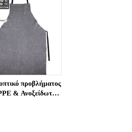
οπτικό προβλήματος
PPE & Ανοξείδωτο
λκας υβριδικό για
ερνέ, κοπή φύλλου
τάλλου, εμπορική