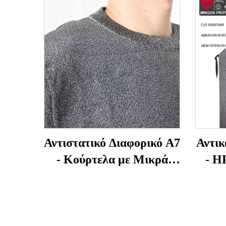
Αντιστατικό Διαφορικό Α7
Αντικ
- Κούρτελα με Μικρά
- H
Μάνικα Αντίστασης σε
χά
Επιδρομές και Δάκνιση
ταβ
για Υπαλλήλους
με