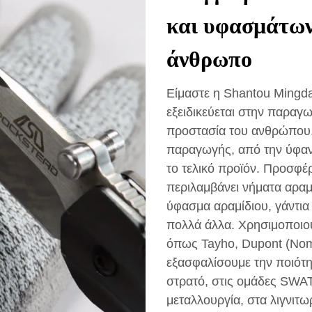
και υφασμάτων
άνθρωπο
Είμαστε η Shantou Mingda 
εξειδικεύεται στην παραγ
προστασία του ανθρώπου
παραγωγής, από την ύφανσ
το τελικό προϊόν. Προσφέ
περιλαμβάνει νήματα αρ
ύφασμα αραμίδιου, γάντια
πολλά άλλα. Χρησιμοποιού
όπως Tayho, Dupont (Nomex
εξασφαλίσουμε την ποιότη
στρατό, στις ομάδες SWAT
μεταλλουργία, στα λιγνιτω