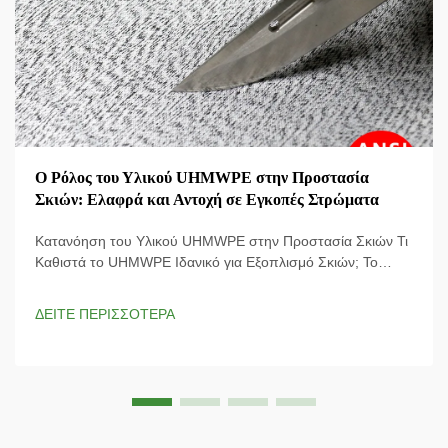
Ο Ρόλος του Υλικού UHMWPE στην Προστασία
Σκιών: Ελαφρά και Αντοχή σε Εγκοπές Στρώματα
Κατανόηση του Υλικού UHMWPE στην Προστασία Σκιών Τι
Καθιστά το UHMWPE Ιδανικό για Εξοπλισμό Σκιών; Το
υλικό UHMWPE (Ultra-High Molecular Weight Polyethylene)
χρησιμοποιείται στο πιο σύγχρονο εξοπλισμό σκιών, καθώς
ΔΕΙΤΕ ΠΕΡΙΣΣΟΤΕΡΑ
το αναλογικό του μέτριο δυνάμεων-βάρους είναι φοβερό και
σημαίνει ότι ...