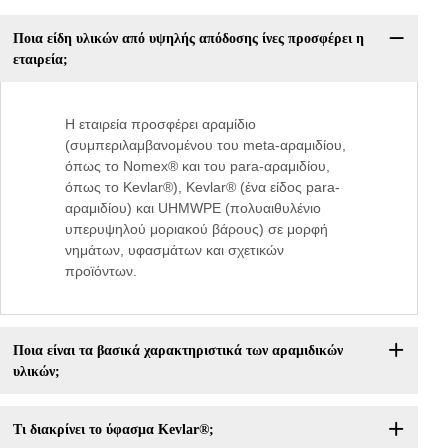
Ποια είδη υλικών από υψηλής απόδοσης ίνες προσφέρει η
εταιρεία;
Η εταιρεία προσφέρει αραμίδιο
(συμπεριλαμβανομένου του meta-αραμιδίου,
όπως το Nomex® και του para-αραμιδίου,
όπως το Kevlar®), Kevlar® (ένα είδος para-
αραμιδίου) και UHMWPE (πολυαιθυλένιο
υπερυψηλού μοριακού βάρους) σε μορφή
νημάτων, υφασμάτων και σχετικών
προϊόντων.
Ποια είναι τα βασικά χαρακτηριστικά των αραμιδικών
υλικών;
Τι διακρίνει το ύφασμα Kevlar®;