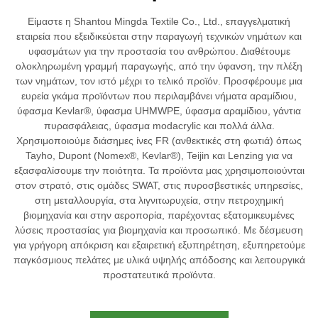
Είμαστε η Shantou Mingda Textile Co., Ltd., επαγγελματική
εταιρεία που εξειδικεύεται στην παραγωγή τεχνικών νημάτων και
υφασμάτων για την προστασία του ανθρώπου. Διαθέτουμε
ολοκληρωμένη γραμμή παραγωγής, από την ύφανση, την πλέξη
των νημάτων, τον ιστό μέχρι το τελικό προϊόν. Προσφέρουμε μια
ευρεία γκάμα προϊόντων που περιλαμβάνει νήματα αραμίδιου,
ύφασμα Kevlar®, ύφασμα UHMWPE, ύφασμα αραμίδιου, γάντια
πυρασφάλειας, ύφασμα modacrylic και πολλά άλλα.
Χρησιμοποιούμε διάσημες ίνες FR (ανθεκτικές στη φωτιά) όπως
Tayho, Dupont (Nomex®, Kevlar®), Teijin και Lenzing για να
εξασφαλίσουμε την ποιότητα. Τα προϊόντα μας χρησιμοποιούνται
στον στρατό, στις ομάδες SWAT, στις πυροσβεστικές υπηρεσίες,
στη μεταλλουργία, στα λιγνιτωρυχεία, στην πετροχημική
βιομηχανία και στην αεροπορία, παρέχοντας εξατομικευμένες
λύσεις προστασίας για βιομηχανία και προσωπικό. Με δέσμευση
για γρήγορη απόκριση και εξαιρετική εξυπηρέτηση, εξυπηρετούμε
παγκόσμιους πελάτες με υλικά υψηλής απόδοσης και λειτουργικά
προστατευτικά προϊόντα.