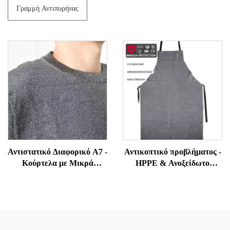
Γραμμή Αντιπυρήνας
Αντιστατικό Διαφορικό Α7 -
Αντικοπτικό προβλήματος -
Κούρτελα με Μικρά
HPPE & Ανοξείδωτο
Μάνικα Αντίστασης σε
χάλκας υβριδικό για
Επιδρομές και Δάκνιση για
ταβερνέ, κοπή φύλλου
Υπαλλήλους Ασφαλείας και
μετάλλου, εμπορική κουζίνα
Φρουρών
PPE