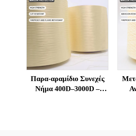
Παρα-αραμίδιο Συνεχές
Μετ
Νήμα 400D–3000D –
Α
Υψηλής Αντοχής,
Υψ
Ανθεκτικό σε Φλόγα και
Αν
Κοπή για Γάντια, Σχοινιά,
Ρά
Ραπτικά Προστασίας
Υψηλ