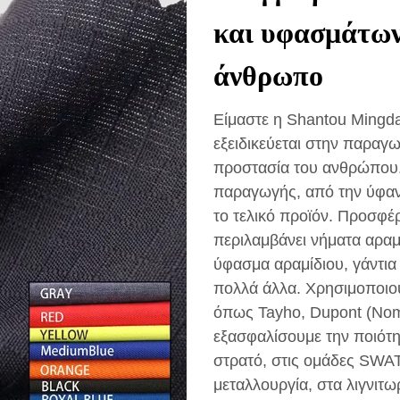
και υφασμάτων
άνθρωπο
Είμαστε η Shantou Mingda 
εξειδικεύεται στην παραγ
προστασία του ανθρώπου
παραγωγής, από την ύφανσ
το τελικό προϊόν. Προσφέ
περιλαμβάνει νήματα αρ
ύφασμα αραμίδιου, γάντια
πολλά άλλα. Χρησιμοποιού
όπως Tayho, Dupont (Nomex
εξασφαλίσουμε την ποιότη
στρατό, στις ομάδες SWAT
μεταλλουργία, στα λιγνιτω