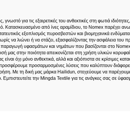
Γραμμή
 γνωστό για τις εξαιρετικές του ανθεκτικές στη φωτιά ιδιότητε
ό. Κατασκευασμένο από ίνες αραμίδιου, το Nomex παρέχει ανω
ατευτικός εξοπλισμός πυροσβεστών και βιομηχανικά ενδύματα
 χωρίς να λιώνει ή να στάζει, εξασφαλίζοντας την ασφάλεια του
την παραγωγή υφασμάτων και νημάτων που βασίζονται στο Nomex,
υσή μας στην ποιότητα απεικονίζεται στη χρήση υλικών κορυφ
είναι όχι μόνο ανθεκτικά, αλλά και αξιόπιστα σε κρίσιμες κατασ
τό προσφέρουμε προσαρμοσμένες λύσεις που καλύπτουν διάφορε
 χρήση. Με τη δική μας μάρκα Hailidun, στοχεύουμε να παρέχου
. Εμπιστευτείτε την Mingda Textile για τις ανάγκες σας σε ύφα