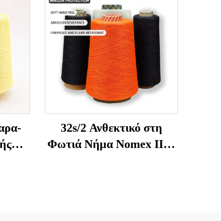
αρα-
32s/2 Ανθεκτικό στη
ής
Φωτιά Νήμα Nomex IIIA
τικό
— 93% Meta-Aramid,
ία
Ανθεκτικό στη
Θερμοκρασία &
Αντιστατικό