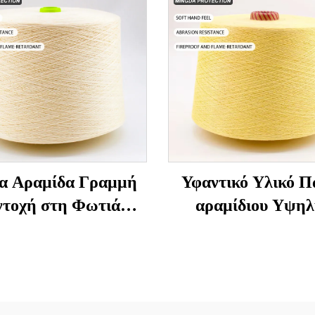
α Αραμίδα Γραμμή
Υφαντικό Υλικό Π
ντοχή στη Φωτιά
αραμίδιου Υψηλ
ηλή Θερμοκρασία
Αντοχής και Ανθεκ
τιφλεγμονική για
στη Θερμοκρασ
πτη και Πλέξιμο
ής Δύναμης Τεχνική